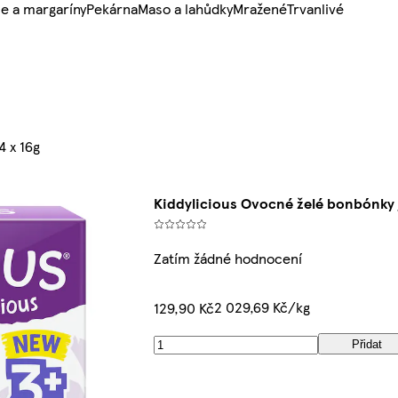
e a margaríny
Pekárna
Maso a lahůdky
Mražené
Trvanlivé
4 x 16g
Kiddylicious Ovocné želé bonbónky j
Zatím žádné hodnocení
2 029,69 Kč/kg
129,90 Kč
Přidat