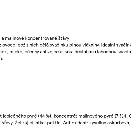
é a malinové koncentrované šťávy
ovoce, což z nich dělá svačinku plnou vlákniny. Ideální svači
pek, mléko, ořechy ani vejce a jsou ideální pro lahodnou svači
h.
 jablečného pyré (44 %), koncentrát malinového pyré (7 %)), C
ťávy, Želírující látka: pektin, Antioxidant: kyselina askorbová