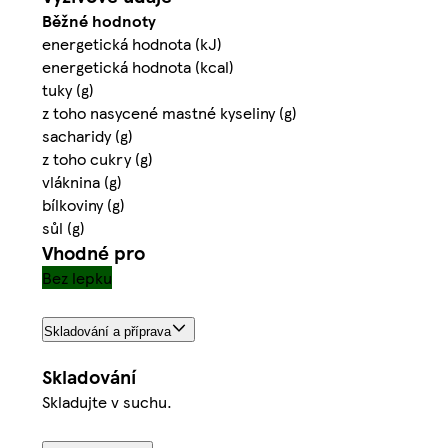
Běžné hodnoty
energetická hodnota (kJ)
energetická hodnota (kcal)
tuky (g)
z toho nasycené mastné kyseliny (g)
sacharidy (g)
z toho cukry (g)
vláknina (g)
bílkoviny (g)
sůl (g)
Vhodné pro
Bez lepku
Skladování a příprava
Skladování
Skladujte v suchu.