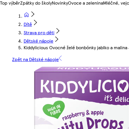
Top výběr
Zpátky do školy
Novinky
Ovoce a zelenina
Mléčné, vejc
Dítě
Strava pro děti
Dětské nápoje
Kiddylicious Ovocné želé bonbónky jablko a malina 
Zpět na Dětské nápoje