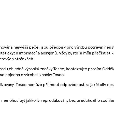
nována nejvyšší péče, jsou předpisy pro výrobu potravin neust
etetických informací a alergenů. Vždy byste si měli přečíst eti
etových stránkách.
 radu ohledně výrobků značky Tesco, kontaktujte prosím Odděl
se nejedná o výrobek značky Tesco.
ualizovány, Tesco nemůže přijmout odpovědnost za jakékoliv ne
a nemohou být jakkoliv reprodukovány bez předchozího souhla