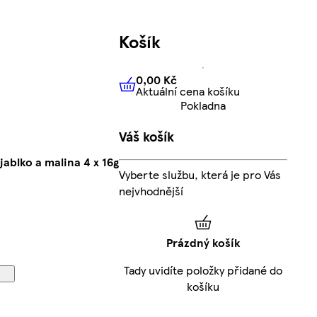
Košík
0,00 Kč
Aktuální cena košíku
0,00 Kč
Aktuální cena košíku
Pokladna
Váš košík
ablko a malina 4 x 16g
Vyberte službu, která je pro Vás
nejvhodnější
Prázdný košík
Tady uvidíte položky přidané do
košíku