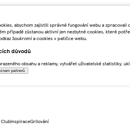
kies, abychom zajistili správné fungování webu a zpracovali 
ém případě zůstanou aktivní jen nezbytné cookies, které pot
odkaz Soukromí a cookies v patičce webu.
ících důvodů
azeného obsahu a reklamy, vytvářet uživatelské statistiky, uk
znam partnerů.
 Club
Inspirace
Grilování