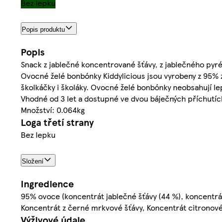
Bez lepku
Popis produktu
Popis
Snack z jablečné koncentrované šťávy, z jablečného pyr
Ovocné želé bonbónky Kiddylicious jsou vyrobeny z 95% z 
školkáčky i školáky. Ovocné želé bonbónky neobsahují le
Vhodné od 3 let a dostupné ve dvou báječných příchutíc
Množství: 0.064kg
Loga třetí strany
Bez lepku
Složení
Ingredience
95% ovoce (koncentrát jablečné šťávy (44 %), koncentrát
Koncentrát z černé mrkvové šťávy, Koncentrát citronové š
Výživové údaje