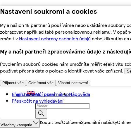
Nastavení soukromí a cookies
My a našich 18 partnerů používáme nebo ukládáme soubory coo
zobrazovat například také personalizovanou reklamu. V opačn
změnit v
Nastavení ochrany osobních údajů
nebo kliknutím na 
My a naši partneři zpracováváme údaje z následuj
Povolením souborů cookies nám umožníte měřit efektivitu zobr
používat přesná data o poloze a identifikovat vaše zařízení.
Se
Přijmout vše
Odmítnout vše
Vlastní nastavení
Přejít na hlavní obsah
English
Můj první nákup
Nápověda
Přeskočit na vyhledávání
Koupit teď
Oblíbené
Speciální nabídky
Online
Všechny kategorie