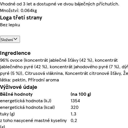
Vhodné od 3 let a dostupné ve dvou báječných příchutích.
Množství: 0.064kg
Loga třetí strany
Bez lepku
Složení
Ingredience
96% ovoce (koncentrát jablečné šťávy (42 %), koncentrát
jablečného pyré (42 %), koncentrát jahodového pyré (7 %), dý
pyré (5 %)), Citrusová vláknina, Koncentrát citronové šťávy, Žel
látka: pektin, Přírodní aroma
Výživové údaje
Běžné hodnoty
(na 100 g)
energetická hodnota (kJ)
1354
energetická hodnota (kcal)
320
tuky (g)
1,3
z toho nasycené mastné kyseliny
0,2
(g)