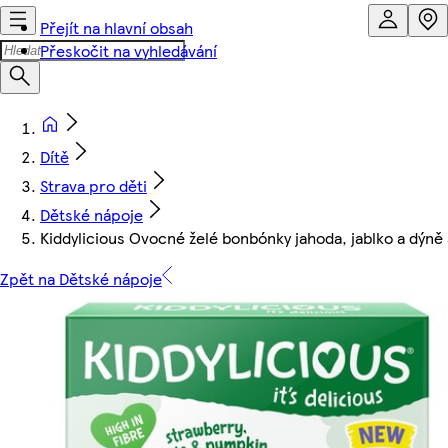
Přejít na hlavní obsah
Přeskočit na vyhledávání
Dítě
Strava pro děti
Dětské nápoje
Kiddylicious Ovocné želé bonbónky jahoda, jablko a dýně 
Zpět na Dětské nápoje