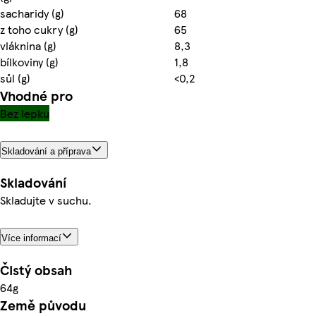
sacharidy (g)
68
z toho cukry (g)
65
vláknina (g)
8,3
bílkoviny (g)
1,8
sůl (g)
<0,2
Vhodné pro
Bez lepku
Skladování a příprava
Skladování
Skladujte v suchu.
Více informací
Čistý obsah
64g
Země původu