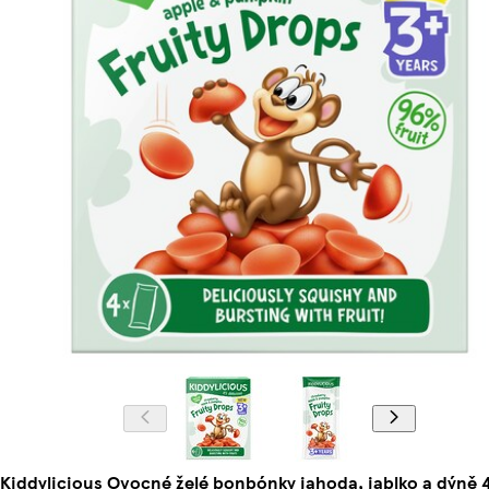
Kiddylicious Ovocné želé bonbónky jahoda, jablko a dýně 4