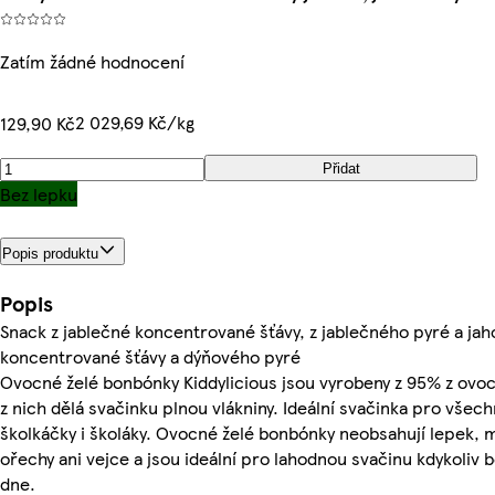
Zatím žádné hodnocení
2 029,69 Kč/kg
129,90 Kč
Přidat
Bez lepku
Popis produktu
Popis
Snack z jablečné koncentrované šťávy, z jablečného pyré a ja
koncentrované šťávy a dýňového pyré
Ovocné želé bonbónky Kiddylicious jsou vyrobeny z 95% z ovoc
z nich dělá svačinku plnou vlákniny. Ideální svačinka pro všech
školkáčky i školáky. Ovocné želé bonbónky neobsahují lepek, 
ořechy ani vejce a jsou ideální pro lahodnou svačinu kdykoliv
dne.