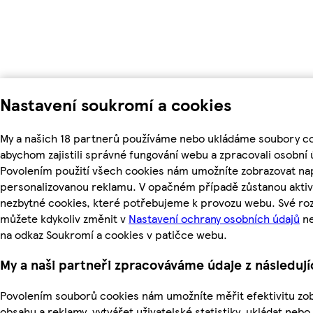
Nastavení soukromí a cookies
My a našich 18 partnerů používáme nebo ukládáme soubory co
abychom zajistili správné fungování webu a zpracovali osobní 
Povolením použití všech cookies nám umožníte zobrazovat nap
personalizovanou reklamu. V opačném případě zůstanou aktiv
nezbytné cookies, které potřebujeme k provozu webu. Své ro
můžete kdykoliv změnit v
Nastavení ochrany osobních údajů
ne
na odkaz Soukromí a cookies v patičce webu.
My a naši partneři zpracováváme údaje z následuj
Povolením souborů cookies nám umožníte měřit efektivitu z
obsahu a reklamy, vytvářet uživatelské statistiky, ukládat nebo