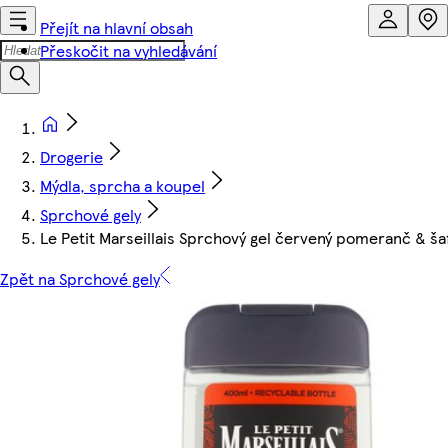
Přejít na hlavní obsah
Přeskočit na vyhledávání
Drogerie
Mýdla, sprcha a koupel
Sprchové gely
Le Petit Marseillais Sprchový gel červený pomeranč & š
Zpět na Sprchové gely