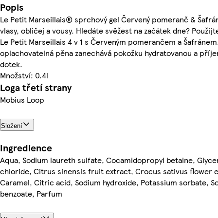
Popis
Le Petit Marseillais® sprchový gel Červený pomeranč & Šafrán 
vlasy, obličej a vousy. Hledáte svěžest na začátek dne? Použij
Le Petit Marseillais 4 v 1 s Červeným pomerančem a Šafráne
oplachovatelná pěna zanechává pokožku hydratovanou a příj
dotek.
Množství: 0.4l
Loga třetí strany
Mobius Loop
Složení
Ingredience
Aqua, Sodium laureth sulfate, Cocamidopropyl betaine, Glyce
chloride, Citrus sinensis fruit extract, Crocus sativus flower e
Caramel, Citric acid, Sodium hydroxide, Potassium sorbate, 
benzoate, Parfum