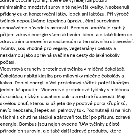
minimálního množství surovin té nejvyšší kvality. Neobsahují
přidaný cukr, konzervační látky, lepek ani laktózu. Při výrobě
tyčinek nepoužíváme tepelnou úpravu, čímž surovinám
uchováváme původní vlastnosti. Bombus umožňuje rychlý
příjem zdravé energie všem aktivním lidem, ale také lidem se
zdravotním omezením a nadšencům alternativního stravování.
Tyčinky jsou vhodné pro vegany, vegetariány i celiaky a
nezklamou jako správná svačina na cesty do jakéhokoliv
počasí.
Vícevrstvá crunchy proteinová tyčinka v mléčné čokoládě.
Čokoládou nabitá klasika pro milovníky mléčné čokolády a
kakaa. Doplní energii a Váš proteinový zážitek potěší každým
jedním křupnutím. Vícevrstvé proteinové tyčinky s mléčnou
čokoládou, nízkým obsahem cukru a extra křupavostí. Mají
skvělou chuť, kterou si užijete díky poctivé porci křupínků,
navíc neobsahují lepek ani palmový tuk. Pochutnají si na nich
všichni s chutí na sladké a zároveň toužící po přísunu zdravé
energie. Bombus jsou nejen ovocné RAW tyčinky z čistě
přírodních surovin, ale také další zdravé produkty, které