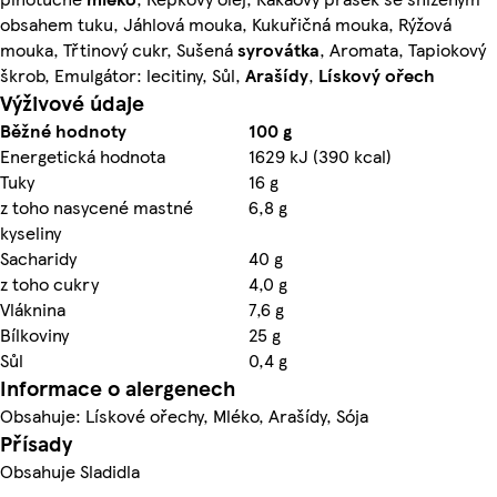
obsahem tuku, Jáhlová mouka, Kukuřičná mouka, Rýžová
mouka, Třtinový cukr, Sušená
syrovátka
, Aromata, Tapiokový
škrob, Emulgátor: lecitiny, Sůl,
Arašídy
,
Lískový ořech
Výživové údaje
Běžné hodnoty
100 g
Energetická hodnota
1629 kJ (390 kcal)
Tuky
16 g
z toho nasycené mastné
6,8 g
kyseliny
Sacharidy
40 g
z toho cukry
4,0 g
Vláknina
7,6 g
Bílkoviny
25 g
Sůl
0,4 g
Informace o alergenech
Obsahuje: Lískové ořechy, Mléko, Arašídy, Sója
Přísady
Obsahuje Sladidla