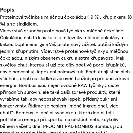
Popis
Proteinová tyčinka s mléčnou čokoládou (19 %), křupinkami (8
%) a se sladidlem.
Vícevrstvá crunchy proteinová tyčinka v mléčné čokoládě.
Čokoládou nabitá klasika pro milovníky mléčné čokolády a
kakaa. Doplní energii a Váš proteinový zážitek potěší každým
jedním křupnutím. Vícevrstvé proteinové tyčinky s mléčnou
čokoládou, nízkým obsahem cukru a extra křupavostí. Mají
skvělou chuť, kterou si užijete díky poctivé porci křupínků,
navíc neobsahují lepek ani palmový tuk. Pochutnají si na nich
všichni s chutí na sladké a zároveň toužící po přísunu zdravé
energie. Bombus jsou nejen ovocné RAW tyčinky z čistě
přírodních surovin, ale také další zdravé produkty, které
vyrábíme tak, aby neobsahovaly lepek, přidaný cukr ani
konzervanty. Řídíme se heslem “méně ingrediencí, více
chuti”. Bombus je ideální svačinkou, která doplní tolik
potřebnou energii při sportu, na cestách nebo kdykoliv
během vašeho dne. PROČ MÍT RÁD BOMBUS Bombus jsou
zdravé ovocné tyčinky, které se vyrábějí za použití