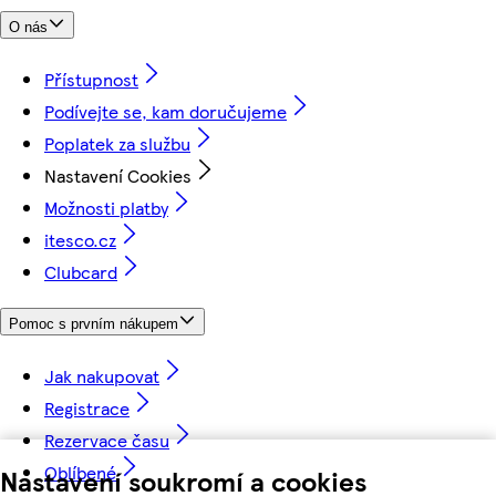
O nás
Přístupnost
Podívejte se, kam doručujeme
Poplatek za službu
Nastavení Cookies
Možnosti platby
itesco.cz
Clubcard
Pomoc s prvním nákupem
Jak nakupovat
Registrace
Rezervace času
Oblíbené
Nastavení soukromí a cookies