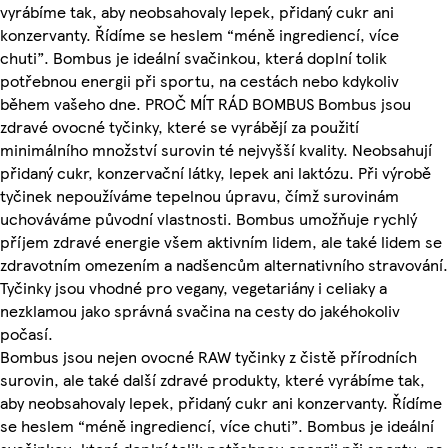
vyrábíme tak, aby neobsahovaly lepek, přidaný cukr ani
konzervanty. Řídíme se heslem “méně ingrediencí, více
chuti”. Bombus je ideální svačinkou, která doplní tolik
potřebnou energii při sportu, na cestách nebo kdykoliv
během vašeho dne. PROČ MÍT RÁD BOMBUS Bombus jsou
zdravé ovocné tyčinky, které se vyrábějí za použití
minimálního množství surovin té nejvyšší kvality. Neobsahují
přidaný cukr, konzervační látky, lepek ani laktózu. Při výrobě
tyčinek nepoužíváme tepelnou úpravu, čímž surovinám
uchováváme původní vlastnosti. Bombus umožňuje rychlý
příjem zdravé energie všem aktivním lidem, ale také lidem se
zdravotním omezením a nadšencům alternativního stravování.
Tyčinky jsou vhodné pro vegany, vegetariány i celiaky a
nezklamou jako správná svačina na cesty do jakéhokoliv
počasí.
Bombus jsou nejen ovocné RAW tyčinky z čistě přírodních
surovin, ale také další zdravé produkty, které vyrábíme tak,
aby neobsahovaly lepek, přidaný cukr ani konzervanty. Řídíme
se heslem “méně ingrediencí, více chuti”. Bombus je ideální