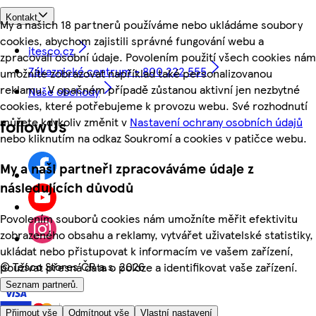
Kontakt
My a našich 18 partnerů používáme nebo ukládáme soubory
cookies, abychom zajistili správné fungování webu a
itesco.cz
zpracovali osobní údaje. Povolením použití všech cookies nám
Zákaznické centrum - 800 222 555
umožníte zobrazovat například také personalizovanou
reklamu. V opačném případě zůstanou aktivní jen nezbytné
Naše obchody
cookies, které potřebujeme k provozu webu. Své rozhodnutí
můžete kdykoliv změnit v
Nastavení ochrany osobních údajů
followUs
nebo kliknutím na odkaz Soukromí a cookies v patičce webu.
My a naši partneři zpracováváme údaje z
následujících důvodů
Povolením souborů cookies nám umožníte měřit efektivitu
zobrazeného obsahu a reklamy, vytvářet uživatelské statistiky,
ukládat nebo přistupovat k informacím ve vašem zařízení,
©
Tesco Stores ČR a.s. 2026
používat přesná data o poloze a identifikovat vaše zařízení.
Seznam partnerů.
Přijmout vše
Odmítnout vše
Vlastní nastavení