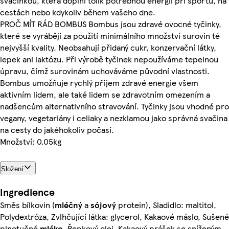
svačinkou, která doplní tolik potřebnou energii při sportu, na
cestách nebo kdykoliv během vašeho dne.
PROČ MÍT RÁD BOMBUS Bombus jsou zdravé ovocné tyčinky,
které se vyrábějí za použití minimálního množství surovin té
nejvyšší kvality. Neobsahují přidaný cukr, konzervační látky,
lepek ani laktózu. Při výrobě tyčinek nepoužíváme tepelnou
úpravu, čímž surovinám uchováváme původní vlastnosti.
Bombus umožňuje rychlý příjem zdravé energie všem
aktivním lidem, ale také lidem se zdravotním omezením a
nadšencům alternativního stravování. Tyčinky jsou vhodné pro
vegany, vegetariány i celiaky a nezklamou jako správná svačina
na cesty do jakéhokoliv počasí.
Množství: 0.05kg
Složení
Ingredience
Směs bílkovin (
mléčný
a
sójový
protein), Sladidlo: maltitol,
Polydextróza, Zvlhčující látka: glycerol, Kakaové máslo, Sušené
plnotučné
mléko
, Řepkový olej, Kakaový prášek se sníženým