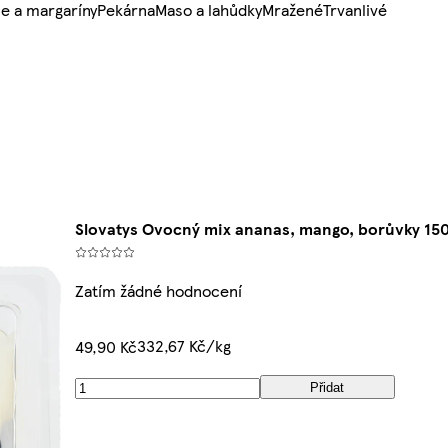
e a margaríny
Pekárna
Maso a lahůdky
Mražené
Trvanlivé
Slovatys Ovocný mix ananas, mango, borůvky 15
Zatím žádné hodnocení
332,67 Kč/kg
49,90 Kč
Přidat