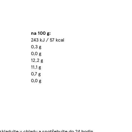
na 100 g:
243 kJ / 57 kcal
0,3 g
0,0 g
12,2 g
11,1 g
0,7 g
0,0 g
 skladujte v chladu a spotřebujte do 24 hodin.