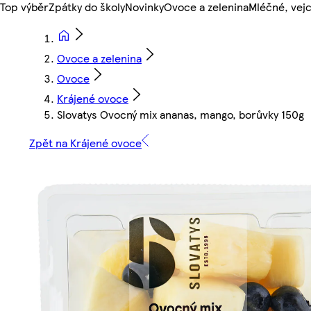
Top výběr
Zpátky do školy
Novinky
Ovoce a zelenina
Mléčné, vejc
Ovoce a zelenina
Ovoce
Krájené ovoce
Slovatys Ovocný mix ananas, mango, borůvky 150g
Zpět na Krájené ovoce