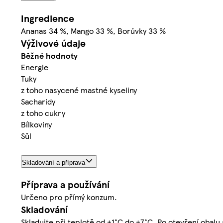
Ingredience
Ananas 34 %, Mango 33 %, Borůvky 33 %
Výživové údaje
Běžné hodnoty
Energie
Tuky
z toho nasycené mastné kyseliny
Sacharidy
z toho cukry
Bílkoviny
Sůl
Skladování a příprava
Příprava a používání
Určeno pro přímý konzum.
Skladování
Skladujte při teplotě od +1°C do +7°C. Po otevření obalu