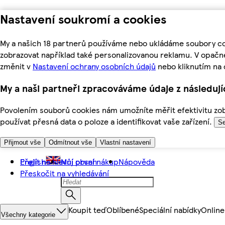
Nastavení soukromí a cookies
My a našich 18 partnerů používáme nebo ukládáme soubory coo
zobrazovat například také personalizovanou reklamu. V opačn
změnit v
Nastavení ochrany osobních údajů
nebo kliknutím na 
My a naši partneři zpracováváme údaje z následuj
Povolením souborů cookies nám umožníte měřit efektivitu zobr
používat přesná data o poloze a identifikovat vaše zařízení.
Se
Přijmout vše
Odmítnout vše
Vlastní nastavení
Přejít na hlavní obsah
English
Můj první nákup
Nápověda
Přeskočit na vyhledávání
Koupit teď
Oblíbené
Speciální nabídky
Online
Všechny kategorie