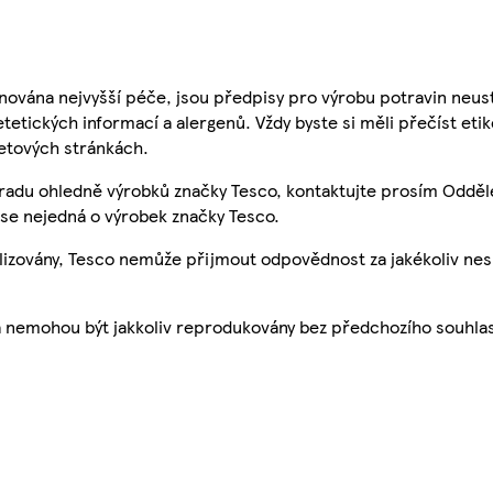
nována nejvyšší péče, jsou předpisy pro výrobu potravin neust
etetických informací a alergenů. Vždy byste si měli přečíst eti
etových stránkách.
 radu ohledně výrobků značky Tesco, kontaktujte prosím Odděl
se nejedná o výrobek značky Tesco.
ualizovány, Tesco nemůže přijmout odpovědnost za jakékoliv ne
a nemohou být jakkoliv reprodukovány bez předchozího souhla