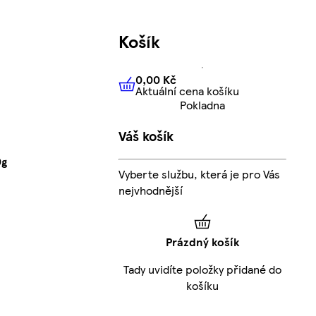
Košík
0,00 Kč
Aktuální cena košíku
0,00 Kč
Aktuální cena košíku
Pokladna
Váš košík
0g
Vyberte službu, která je pro Vás
nejvhodnější
Prázdný košík
Tady uvidíte položky přidané do
košíku