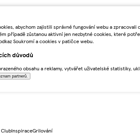
kies, abychom zajistili správné fungování webu a zpracovali 
ém případě zůstanou aktivní jen nezbytné cookies, které pot
odkaz Soukromí a cookies v patičce webu.
ících důvodů
azeného obsahu a reklamy, vytvářet uživatelské statistiky, uk
znam partnerů.
 Club
Inspirace
Grilování