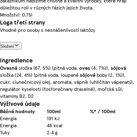
zákazníkům nabízíme chutné a kvalitní výrobky, které hrají
důležitou roli v různých fázích jejich života.
Množství: 0.75l
Loga třetí strany
Vhodné pro osoby s nesnášenlivostí laktózy
Složení
Ingredience
Ovesná
složka (67, 5%) (pitná voda,
oves
(4, 7%)),
sójová
složka (24, 4%) (pitná voda, loupané
sójové
boby (2, 1%)),
cukr, slunečnicový olej, aromata, vápník (uhličitan vápenatý),
regulátor kyselosti (fosforečnany draselné), mořská sůl,
vitaminy B2, D2
Výživové údaje
Běžné hodnoty
100ml
%* / 100ml
Energia
191 kJ
Energia
46 kcal
Tuky
2.4 g