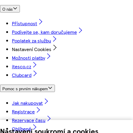
O nás
Přístupnost
Podívejte se, kam doručujeme
Poplatek za službu
Nastavení Cookies
Možnosti platby
itesco.cz
Clubcard
Pomoc s prvním nákupem
Jak nakupovat
Registrace
Rezervace času
Oblíbené
Nastavení soukromí a cookies