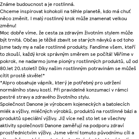
Známe budoucnost a je rostlinná.
Chceme inspirovat kohokoli na téhle planetě, kdo má chuť
něco změnit. I malý rostlinný krok může znamenat velkou
změnu!
Moc dobře víme, že cesta za zdravým životním stylem může
být trnitá. Občas je těžké zbavit se starých návyků a od toho
jsme tady my a naše rostlinné produkty. Fandíme všem, kteří
to zkouší, každý krok správným směrem se počítá! Věříme v
pokrok, ne nadarmo jsme pionýry rostlinných produktů, už od
80.let 20.století! Díky našim rostlinným potravinám se můžeš
cítit prostě skvěle!*
*Alpro obsahuje vápník, který je potřebný pro udržení
normálního stavu kostí. Při pravidelné konzumaci v rámci
pestré stravy a zdravého životního stylu.
Společnost Danone je výrobcem kojeneckých a batolecích
mlék a výživy, mléčných výrobků, produktů na rostlinné bázi a
produktů speciální výživy. Již více než sto let se všechny
aktivity společnosti Danone zaměřují na podporu zdraví
prostřednictvím výživy. Jsme věrní tomuto původnímu cíli a