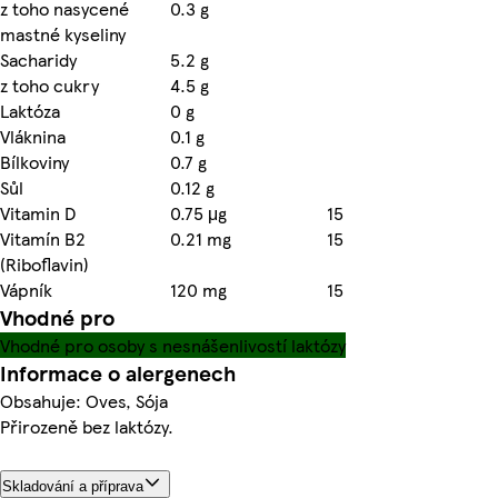
z toho nasycené
0.3 g
mastné kyseliny
Sacharidy
5.2 g
z toho cukry
4.5 g
Laktóza
0 g
Vláknina
0.1 g
Bílkoviny
0.7 g
Sůl
0.12 g
Vitamin D
0.75 μg
15
Vitamín B2
0.21 mg
15
(Riboflavin)
Vápník
120 mg
15
Vhodné pro
Vhodné pro osoby s nesnášenlivostí laktózy
Informace o alergenech
Obsahuje: Oves, Sója
Přirozeně bez laktózy.
Skladování a příprava