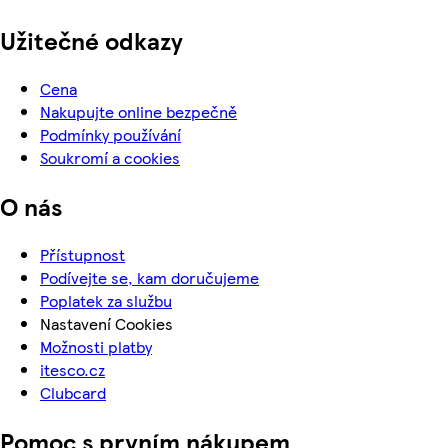
Užitečné odkazy
Cena
Nakupujte online bezpečně
Podmínky používání
Soukromí a cookies
O nás
Přístupnost
Podívejte se, kam doručujeme
Poplatek za službu
Nastavení Cookies
Možnosti platby
itesco.cz
Clubcard
Pomoc s prvním nákupem