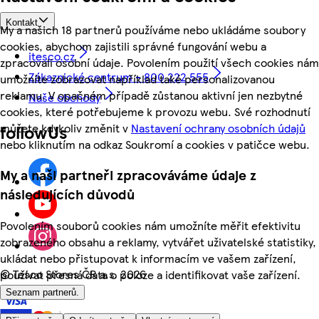
Kontakt
My a našich 18 partnerů používáme nebo ukládáme soubory
cookies, abychom zajistili správné fungování webu a
itesco.cz
zpracovali osobní údaje. Povolením použití všech cookies nám
Zákaznické centrum - 800 222 555
umožníte zobrazovat například také personalizovanou
reklamu. V opačném případě zůstanou aktivní jen nezbytné
Naše obchody
cookies, které potřebujeme k provozu webu. Své rozhodnutí
můžete kdykoliv změnit v
Nastavení ochrany osobních údajů
followUs
nebo kliknutím na odkaz Soukromí a cookies v patičce webu.
My a naši partneři zpracováváme údaje z
následujících důvodů
Povolením souborů cookies nám umožníte měřit efektivitu
zobrazeného obsahu a reklamy, vytvářet uživatelské statistiky,
ukládat nebo přistupovat k informacím ve vašem zařízení,
©
Tesco Stores ČR a.s. 2026
používat přesná data o poloze a identifikovat vaše zařízení.
Seznam partnerů.