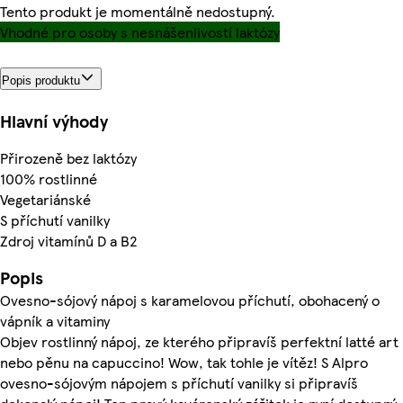
Tento produkt je momentálně nedostupný.
Vhodné pro osoby s nesnášenlivostí laktózy
Popis produktu
Hlavní výhody
Přirozeně bez laktózy
100% rostlinné
Vegetariánské
S příchutí vanilky
Zdroj vitamínů D a B2
Popis
Ovesno-sójový nápoj s karamelovou příchutí, obohacený o
vápník a vitaminy
Objev rostlinný nápoj, ze kterého připravíš perfektní latté art
nebo pěnu na capuccino! Wow, tak tohle je vítěz! S Alpro
ovesno-sójovým nápojem s příchutí vanilky si připravíš