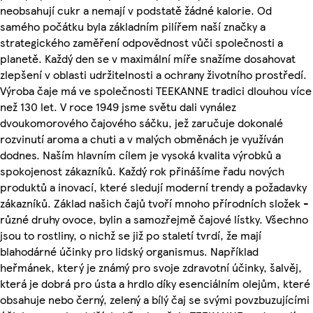
neobsahují cukr a nemají v podstatě žádné kalorie. Od
samého počátku byla základním pilířem naší značky a
strategického zaměření odpovědnost vůči společnosti a
planetě. Každý den se v maximální míře snažíme dosahovat
zlepšení v oblasti udržitelnosti a ochrany životního prostředí.
Výroba čaje má ve společnosti TEEKANNE tradici dlouhou více
než 130 let. V roce 1949 jsme světu dali vynález
dvoukomorového čajového sáčku, jež zaručuje dokonalé
rozvinutí aroma a chuti a v malých obměnách je využíván
dodnes. Naším hlavním cílem je vysoká kvalita výrobků a
spokojenost zákazníků. Každý rok přinášíme řadu nových
produktů a inovací, které sledují moderní trendy a požadavky
zákazníků. Základ našich čajů tvoří mnoho přírodních složek -
různé druhy ovoce, bylin a samozřejmě čajové lístky. Všechno
jsou to rostliny, o nichž se již po staletí tvrdí, že mají
blahodárné účinky pro lidský organismus. Například
heřmánek, který je známý pro svoje zdravotní účinky, šalvěj,
která je dobrá pro ústa a hrdlo díky esenciálním olejům, které
obsahuje nebo černý, zelený a bílý čaj se svými povzbuzujícími