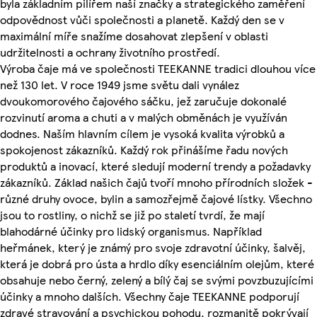
byla základním pilířem naší značky a strategického zaměření
odpovědnost vůči společnosti a planetě. Každý den se v
maximální míře snažíme dosahovat zlepšení v oblasti
udržitelnosti a ochrany životního prostředí.
Výroba čaje má ve společnosti TEEKANNE tradici dlouhou více
než 130 let. V roce 1949 jsme světu dali vynález
dvoukomorového čajového sáčku, jež zaručuje dokonalé
rozvinutí aroma a chuti a v malých obměnách je využíván
dodnes. Naším hlavním cílem je vysoká kvalita výrobků a
spokojenost zákazníků. Každý rok přinášíme řadu nových
produktů a inovací, které sledují moderní trendy a požadavky
zákazníků. Základ našich čajů tvoří mnoho přírodních složek -
různé druhy ovoce, bylin a samozřejmě čajové lístky. Všechno
jsou to rostliny, o nichž se již po staletí tvrdí, že mají
blahodárné účinky pro lidský organismus. Například
heřmánek, který je známý pro svoje zdravotní účinky, šalvěj,
která je dobrá pro ústa a hrdlo díky esenciálním olejům, které
obsahuje nebo černý, zelený a bílý čaj se svými povzbuzujícími
účinky a mnoho dalších. Všechny čaje TEEKANNE podporují
zdravé stravování a psychickou pohodu, rozmanitě pokrývají