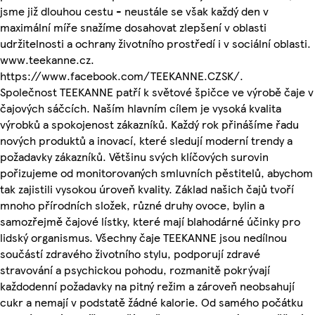
jsme již dlouhou cestu - neustále se však každý den v
maximální míře snažíme dosahovat zlepšení v oblasti
udržitelnosti a ochrany životního prostředí i v sociální oblasti.
www.teekanne.cz.
https://www.facebook.com/TEEKANNE.CZSK/.
Společnost TEEKANNE patří k světové špičce ve výrobě čaje v
čajových sáčcích. Naším hlavním cílem je vysoká kvalita
výrobků a spokojenost zákazníků. Každý rok přinášíme řadu
nových produktů a inovací, které sledují moderní trendy a
požadavky zákazníků. Většinu svých klíčových surovin
pořizujeme od monitorovaných smluvních pěstitelů, abychom
tak zajistili vysokou úroveň kvality. Základ našich čajů tvoří
mnoho přírodních složek, různé druhy ovoce, bylin a
samozřejmě čajové lístky, které mají blahodárné účinky pro
lidský organismus. Všechny čaje TEEKANNE jsou nedílnou
součástí zdravého životního stylu, podporují zdravé
stravování a psychickou pohodu, rozmanitě pokrývají
každodenní požadavky na pitný režim a zároveň neobsahují
cukr a nemají v podstatě žádné kalorie. Od samého počátku