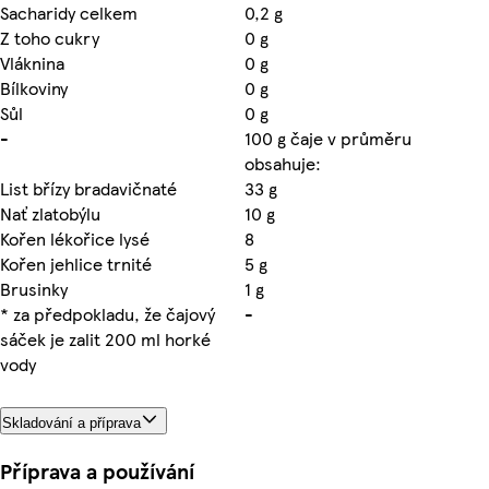
Sacharidy celkem
0,2 g
Z toho cukry
0 g
Vláknina
0 g
Bílkoviny
0 g
Sůl
0 g
-
100 g čaje v průměru
obsahuje:
List břízy bradavičnaté
33 g
Nať zlatobýlu
10 g
Kořen lékořice lysé
8
Kořen jehlice trnité
5 g
Brusinky
1 g
* za předpokladu, že čajový
-
sáček je zalit 200 ml horké
vody
Skladování a příprava
Příprava a používání