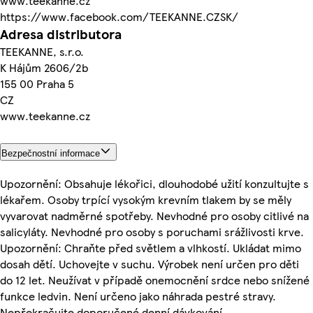
www.teekanne.cz
https://www.facebook.com/TEEKANNE.CZSK/
Adresa distributora
TEEKANNE, s.r.o.
K Hájům 2606/2b
155 00 Praha 5
CZ
www.teekanne.cz
Bezpečnostní informace
Upozornění: Obsahuje lékořici, dlouhodobé užití konzultujte s
lékařem. Osoby trpící vysokým krevním tlakem by se měly
vyvarovat nadměrné spotřeby. Nevhodné pro osoby citlivé na
salicyláty. Nevhodné pro osoby s poruchami srážlivosti krve.
Upozornění: Chraňte před světlem a vlhkostí. Ukládat mimo
dosah dětí. Uchovejte v suchu. Výrobek není určen pro děti
do 12 let. Neužívat v případě onemocnění srdce nebo snížené
funkce ledvin. Není určeno jako náhrada pestré stravy.
Nepřekračujte doporučené denní dávkování.