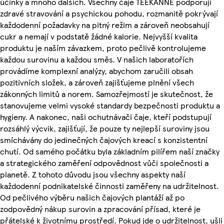
účinky a mnoho dalších. Všechny čaje TEEKANNE podporují
zdravé stravování a psychickou pohodu, rozmanitě pokrývají
každodenní požadavky na pitný režim a zároveň neobsahují
cukr a nemají v podstatě žádné kalorie. Nejvyšší kvalita
produktu je naším závazkem, proto pečlivě kontrolujeme
každou surovinu a každou směs. V našich laboratořích
provádíme komplexní analýzy, abychom zaručili obsah
pozitivních složek, a zároveň zajišťujeme plnění všech
zákonných limitů a norem. Samozřejmostí je skutečnost, že
stanovujeme velmi vysoké standardy bezpečnosti produktu a
hygieny. A nakonec, naši ochutnávači čaje, kteří podstupují
rozsáhlý výcvik, zajišťují, že pouze ty nejlepší suroviny jsou
smíchávány do jedinečných čajových kreací s konzistentní
chutí. Od samého počátku byla základním pilířem naší značky
a strategického zaměření odpovědnost vůči společnosti a
planetě. Z tohoto důvodu jsou všechny aspekty naší
každodenní podnikatelské činnosti zaměřeny na udržitelnost.
Od pečlivého výběru našich čajových plantáží až po
zodpovědný nákup surovin a zpracování přísad, které je
přátelské k životnímu prostředí. Pokud jde o udržitelnost, ušli