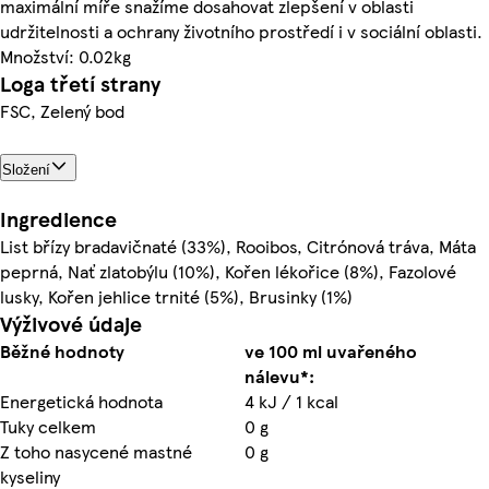
maximální míře snažíme dosahovat zlepšení v oblasti
udržitelnosti a ochrany životního prostředí i v sociální oblasti.
Množství: 0.02kg
Loga třetí strany
FSC, Zelený bod
Složení
Ingredience
List břízy bradavičnaté (33%), Rooibos, Citrónová tráva, Máta
peprná, Nať zlatobýlu (10%), Kořen lékořice (8%), Fazolové
lusky, Kořen jehlice trnité (5%), Brusinky (1%)
Výživové údaje
Běžné hodnoty
ve 100 ml uvařeného
nálevu*:
Energetická hodnota
4 kJ / 1 kcal
Tuky celkem
0 g
Z toho nasycené mastné
0 g
kyseliny