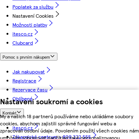
Poplatek za službu
Nastavení Cookies
Možnosti platby
itesco.cz
Clubcard
Pomoc s prvním nákupem
Jak nakupovat
Registrace
Rezervace času
Oblíbené
Nastavení soukromí a cookies
Kontakt
My a našich 18 partnerů používáme nebo ukládáme soubory
cookies, abychom zajistili správné fungování webu a
itesco.cz
zpracovali osobní údaje. Povolením použití všech cookies nám
Zákaznické centrum - 800 222 555
umožníte zobrazovat například také personalizovanou