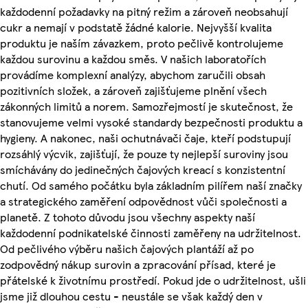
každodenní požadavky na pitný režim a zároveň neobsahují
cukr a nemají v podstatě žádné kalorie. Nejvyšší kvalita
produktu je naším závazkem, proto pečlivě kontrolujeme
každou surovinu a každou směs. V našich laboratořích
provádíme komplexní analýzy, abychom zaručili obsah
pozitivních složek, a zároveň zajišťujeme plnění všech
zákonných limitů a norem. Samozřejmostí je skutečnost, že
stanovujeme velmi vysoké standardy bezpečnosti produktu a
hygieny. A nakonec, naši ochutnávači čaje, kteří podstupují
rozsáhlý výcvik, zajišťují, že pouze ty nejlepší suroviny jsou
smíchávány do jedinečných čajových kreací s konzistentní
chutí. Od samého počátku byla základním pilířem naší značky
a strategického zaměření odpovědnost vůči společnosti a
planetě. Z tohoto důvodu jsou všechny aspekty naší
každodenní podnikatelské činnosti zaměřeny na udržitelnost.
Od pečlivého výběru našich čajových plantáží až po
zodpovědný nákup surovin a zpracování přísad, které je
přátelské k životnímu prostředí. Pokud jde o udržitelnost, ušli
jsme již dlouhou cestu - neustále se však každý den v