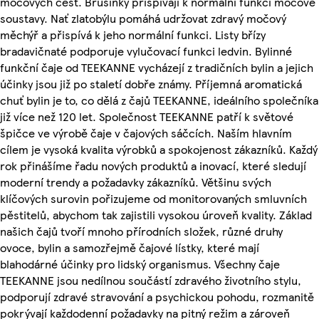
močových cest. Brusinky přispívají k normální funkci močové
soustavy. Nať zlatobýlu pomáhá udržovat zdravý močový
měchýř a přispívá k jeho normální funkci. Listy břízy
bradavičnaté podporuje vylučovací funkci ledvin. Bylinné
funkční čaje od TEEKANNE vycházejí z tradičních bylin a jejich
účinky jsou již po staletí dobře známy. Příjemná aromatická
chuť bylin je to, co dělá z čajů TEEKANNE, ideálního společníka
již více než 120 let. Společnost TEEKANNE patří k světové
špičce ve výrobě čaje v čajových sáčcích. Naším hlavním
cílem je vysoká kvalita výrobků a spokojenost zákazníků. Každý
rok přinášíme řadu nových produktů a inovací, které sledují
moderní trendy a požadavky zákazníků. Většinu svých
klíčových surovin pořizujeme od monitorovaných smluvních
pěstitelů, abychom tak zajistili vysokou úroveň kvality. Základ
našich čajů tvoří mnoho přírodních složek, různé druhy
ovoce, bylin a samozřejmě čajové lístky, které mají
blahodárné účinky pro lidský organismus. Všechny čaje
TEEKANNE jsou nedílnou součástí zdravého životního stylu,
podporují zdravé stravování a psychickou pohodu, rozmanitě
pokrývají každodenní požadavky na pitný režim a zároveň