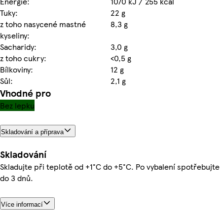
Energie:
1070 kJ / 255 kcal
Tuky:
22 g
z toho nasycené mastné
8,3 g
kyseliny:
Sacharidy:
3,0 g
z toho cukry:
<0,5 g
Bílkoviny:
12 g
Sůl:
2,1 g
Vhodné pro
Bez lepku
Skladování a příprava
Skladování
Skladujte při teplotě od +1°C do +5°C. Po vybalení spotřebujte
do 3 dnů.
Více informací