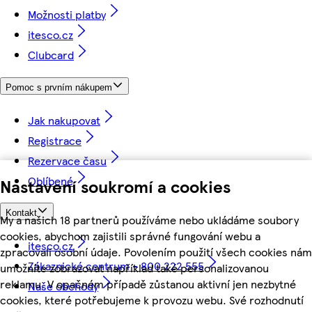
Možnosti platby
itesco.cz
Clubcard
Pomoc s prvním nákupem
Jak nakupovat
Registrace
Rezervace času
Oblíbené
Nastavení soukromí a cookies
Kontakt
My a našich 18 partnerů používáme nebo ukládáme soubory
cookies, abychom zajistili správné fungování webu a
itesco.cz
zpracovali osobní údaje. Povolením použití všech cookies nám
Zákaznické centrum - 800 222 555
umožníte zobrazovat například také personalizovanou
reklamu. V opačném případě zůstanou aktivní jen nezbytné
Naše obchody
cookies, které potřebujeme k provozu webu. Své rozhodnutí