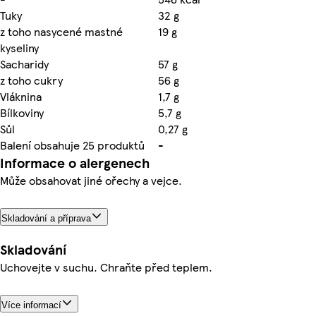
Tuky
32 g
z toho nasycené mastné
19 g
kyseliny
Sacharidy
57 g
z toho cukry
56 g
Vláknina
1,7 g
Bílkoviny
5,7 g
Sůl
0,27 g
Balení obsahuje 25 produktů
-
Informace o alergenech
Může obsahovat jiné ořechy a vejce.
Skladování a příprava
Skladování
Uchovejte v suchu. Chraňte před teplem.
Více informací