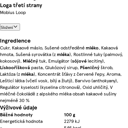
Loga třetí strany
Mobius Loop
Složení
Ingredience
Cukr, Kakaové máslo, Sušené odstředěné
mléko
, Kakaová
hmota, Sušená syrovátka (z
mléka
), Rostlinné tuky (palmový,
kokosový),
Mléčný
tuk, Emulgátor (
sójové
lecitiny),
Lískooříšková
pasta, Glukózový sirup,
Pšeničný
škrob,
Laktóza (z
mléka
), Koncentrát šťávy z červené řepy, Aroma,
Lešticí látka (včelí vosk, bílý a žlutý), Barvivo (anthokyany),
Regulátor kyselosti (kyselina citronová), Oxid uhličitý, V
mléčné čokoládě z alpského mléka obsah kakaové sušiny
nejméně 30 %
Výživové údaje
Běžné hodnoty
100 g
Energetická hodnota
2279 kJ
-
546 kcal