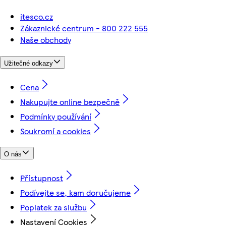
itesco.cz
Zákaznické centrum - 800 222 555
Naše obchody
Užitečné odkazy
Cena
Nakupujte online bezpečně
Podmínky používání
Soukromí a cookies
O nás
Přístupnost
Podívejte se, kam doručujeme
Poplatek za službu
Nastavení Cookies