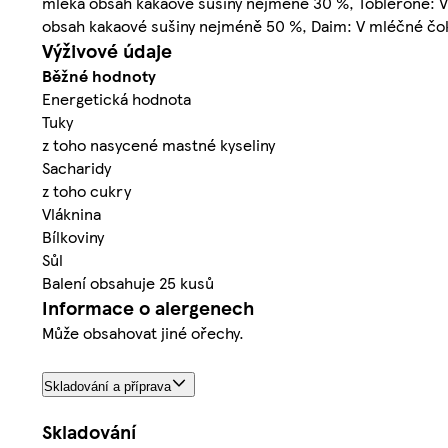
mléka obsah kakaové sušiny nejméně 30 %, Toblerone: V
obsah kakaové sušiny nejméně 50 %, Daim: V mléčné čo
Výživové údaje
Běžné hodnoty
Energetická hodnota
Tuky
z toho nasycené mastné kyseliny
Sacharidy
z toho cukry
Vlák­nina
Bílkoviny
Sůl
Balení obsahuje 25 kusů
Informace o alergenech
Může obsahovat jiné ořechy.
Skladování a příprava
Skladování