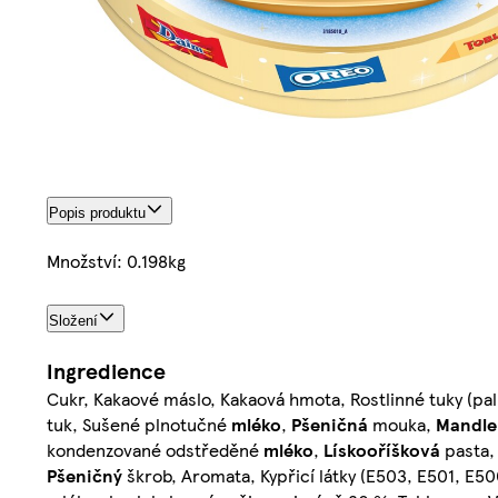
Popis produktu
Množství: 0.198kg
Složení
Ingredience
Cukr, Kakaové máslo, Kakaová hmota, Rostlinné tuky (p
tuk, Sušené plnotučné
mléko
,
Pšeničná
mouka,
Mandle
kondenzované odstředěné
mléko
,
Lískooříšková
pasta,
Pšeničný
škrob, Aromata, Kypřicí látky (E503, E501, E50