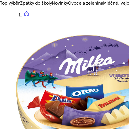
Top výběr
Zpátky do školy
Novinky
Ovoce a zelenina
Mléčné, vejc