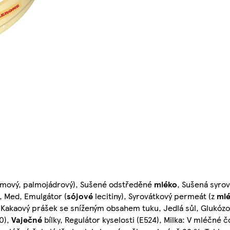
almový, palmojádrový), Sušené odstředěné
mléko
, Sušená syrov
, Med, Emulgátor (
sójové
lecitiny), Syrovátkový permeát (z
ml
 Kakaový prášek se sníženým obsahem tuku, Jedlá sůl, Glukózo
0),
Vaječné
bílky, Regulátor kyselosti (E524), Milka: V mléčné 