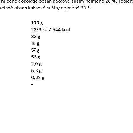
 mléčné čokoládě obsah kakaové sušiny nejméně 28 %, Tobler
koládě obsah kakaové sušiny nejméně 30 %
100 g
2273 kJ / 544 kcal
32 g
18 g
57 g
56 g
2,0 g
5,3 g
0,32 g
-