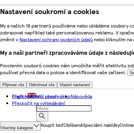
Nastavení soukromí a cookies
My a našich 18 partnerů používáme nebo ukládáme soubory coo
zobrazovat například také personalizovanou reklamu. V opačn
změnit v
Nastavení ochrany osobních údajů
nebo kliknutím na 
My a naši partneři zpracováváme údaje z následuj
Povolením souborů cookies nám umožníte měřit efektivitu zobr
používat přesná data o poloze a identifikovat vaše zařízení.
Se
Přijmout vše
Odmítnout vše
Vlastní nastavení
Přejít na hlavní obsah
English
Můj první nákup
Nápověda
Přeskočit na vyhledávání
Koupit teď
Oblíbené
Speciální nabídky
Online
Všechny kategorie