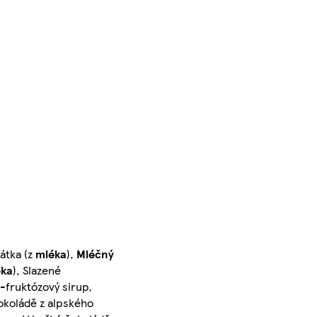
átka (z
mléka
),
Mléčný
éka
), Slazené
-fruktózový sirup,
čokoládě z alpského