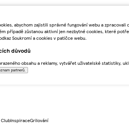
kies, abychom zajistili správné fungování webu a zpracovali 
ém případě zůstanou aktivní jen nezbytné cookies, které pot
odkaz Soukromí a cookies v patičce webu.
ících důvodů
azeného obsahu a reklamy, vytvářet uživatelské statistiky, uk
znam partnerů.
 Club
Inspirace
Grilování