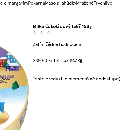
e a margaríny
Pekárna
Maso a lahůdky
Mražené
Trvanlivé
Milka čokoládový talíř 198g
Zatím žádné hodnocení
1 211,62 Kč/kg
239,90 Kč
Tento produkt je momentálně nedostupný.