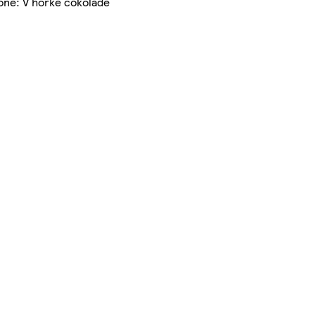
one: V hořké čokoládě