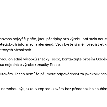
nována nejvyšší péče, jsou předpisy pro výrobu potravin neust
etetických informací a alergenů. Vždy byste si měli přečíst eti
etových stránkách.
 radu ohledně výrobků značky Tesco, kontaktujte prosím Odděl
se nejedná o výrobek značky Tesco.
ualizovány, Tesco nemůže přijmout odpovědnost za jakékoliv ne
a nemohou být jakkoliv reprodukovány bez předchozího souhla