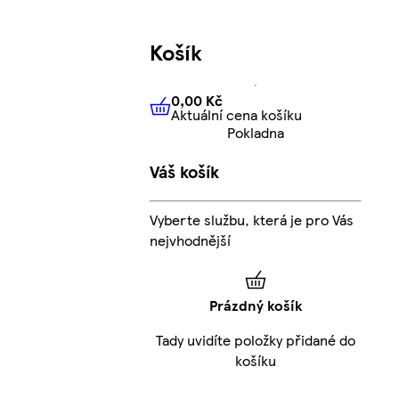
Košík
0,00 Kč
Aktuální cena košíku
0,00 Kč
Aktuální cena košíku
Pokladna
Váš košík
Vyberte službu, která je pro Vás
nejvhodnější
Prázdný košík
Tady uvidíte položky přidané do
košíku