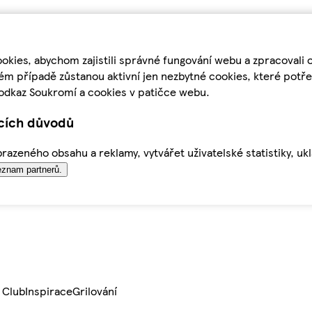
kies, abychom zajistili správné fungování webu a zpracovali 
ém případě zůstanou aktivní jen nezbytné cookies, které pot
odkaz Soukromí a cookies v patičce webu.
ících důvodů
azeného obsahu a reklamy, vytvářet uživatelské statistiky, uk
znam partnerů.
 Club
Inspirace
Grilování