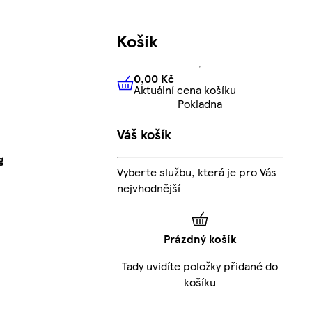
Košík
0,00 Kč
Aktuální cena košíku
0,00 Kč
Aktuální cena košíku
Pokladna
Váš košík
g
Vyberte službu, která je pro Vás
nejvhodnější
Prázdný košík
Tady uvidíte položky přidané do
košíku