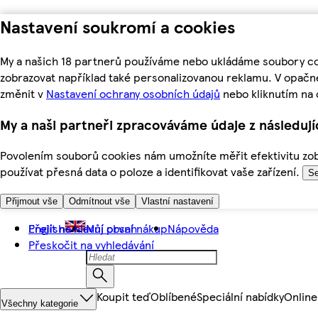
Nastavení soukromí a cookies
My a našich 18 partnerů používáme nebo ukládáme soubory coo
zobrazovat například také personalizovanou reklamu. V opačn
změnit v
Nastavení ochrany osobních údajů
nebo kliknutím na 
My a naši partneři zpracováváme údaje z následuj
Povolením souborů cookies nám umožníte měřit efektivitu zobr
používat přesná data o poloze a identifikovat vaše zařízení.
Se
Přijmout vše
Odmítnout vše
Vlastní nastavení
Přejít na hlavní obsah
English
Můj první nákup
Nápověda
Přeskočit na vyhledávání
Koupit teď
Oblíbené
Speciální nabídky
Online
Všechny kategorie