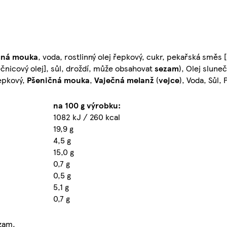
čná
mouka
, voda, rostlinný olej řepkový, cukr, pekařská směs [
ečnicový olej], sůl, droždí, může obsahovat
sezam
), Olej slune
řepkový,
Pšeničná
mouka
,
Vaječná
melanž
(
vejce
), Voda, Sůl,
na 100 g výrobku:
1082 kJ / 260 kcal
19,9 g
4,5 g
15,0 g
0,7 g
0,5 g
5,1 g
0,7 g
zam.