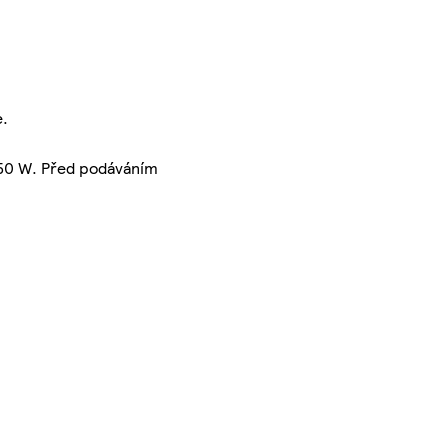
e.
 750 W. Před podáváním