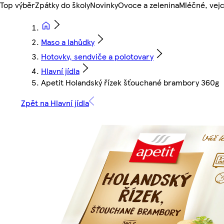
Top výběr
Zpátky do školy
Novinky
Ovoce a zelenina
Mléčné, vejc
Maso a lahůdky
Hotovky, sendviče a polotovary
Hlavní jídla
Apetit Holandský řízek šťouchané brambory 360g
Zpět na Hlavní jídla