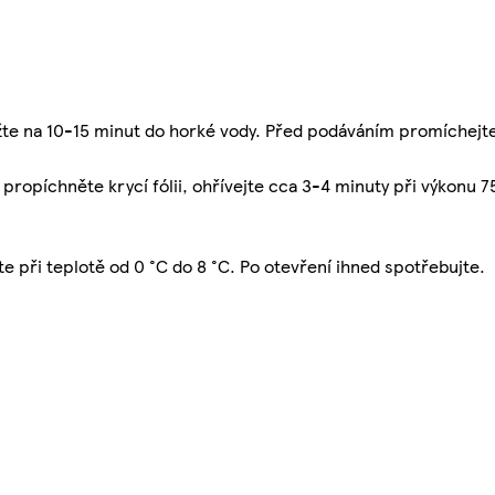
žte na 10-15 minut do horké vody. Před podáváním promíchejt
 propíchněte krycí fólii, ohřívejte cca 3-4 minuty při výkonu
e při teplotě od 0 °C do 8 °C. Po otevření ihned spotřebujte.