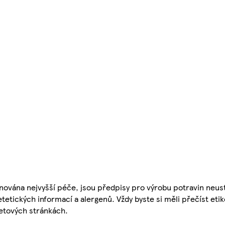
nována nejvyšší péče, jsou předpisy pro výrobu potravin neust
etetických informací a alergenů. Vždy byste si měli přečíst eti
etových stránkách.