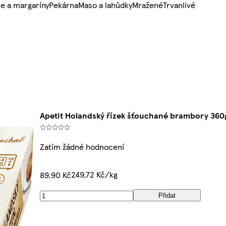
e a margaríny
Pekárna
Maso a lahůdky
Mražené
Trvanlivé
Apetit Holandský řízek šťouchané brambory 360
Zatím žádné hodnocení
249,72 Kč/kg
89,90 Kč
Přidat