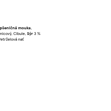
pšeničná
mouka
,
čnicový, Cibule,
Sýr
3 %
 Petrželová nať