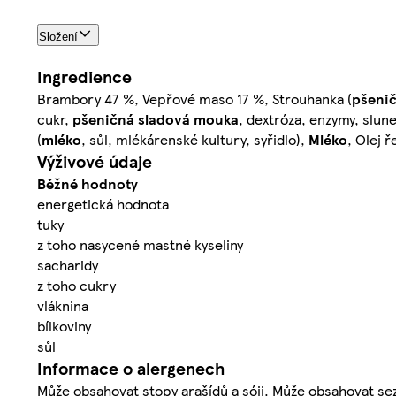
Složení
Ingredience
Brambory 47 %, Vepřové maso 17 %, Strouhanka (
pšeni
cukr,
pšeničná
sladová mouka
, dextróza, enzymy, slun
(
mléko
, sůl, mlékárenské kultury, syřidlo),
Mléko
, Olej 
Výživové údaje
Běžné hodnoty
energetická hodnota
tuky
z toho nasycené mastné kyseliny
sacharidy
z toho cukry
vláknina
bílkoviny
sůl
Informace o alergenech
Může obsahovat stopy arašídů a sóji. Může obsahovat se