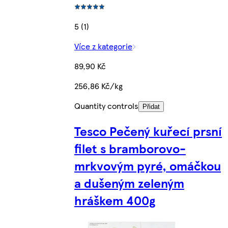
5 (1)
Více z kategorie
89,90 Kč
256,86 Kč/kg
Quantity controls
Přidat
Tesco Pečený kuřecí prsní
filet s bramborovo-
mrkvovým pyré, omáčkou
a dušeným zeleným
hráškem 400g