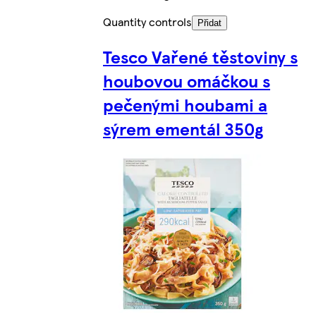
Quantity controls
Přidat
Tesco Vařené těstoviny s
houbovou omáčkou s
pečenými houbami a
sýrem ementál 350g