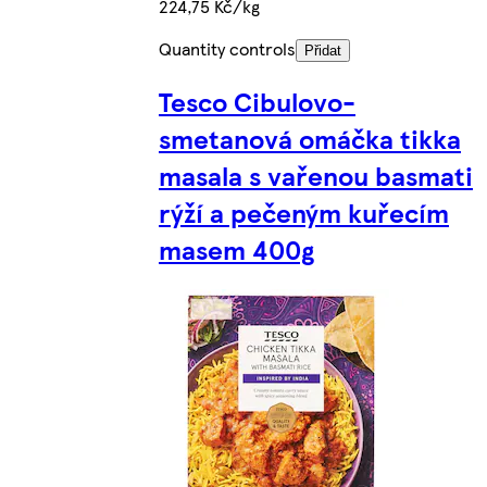
224,75 Kč/kg
Quantity controls
Přidat
Tesco Cibulovo-
smetanová omáčka tikka
masala s vařenou basmati
rýží a pečeným kuřecím
masem 400g