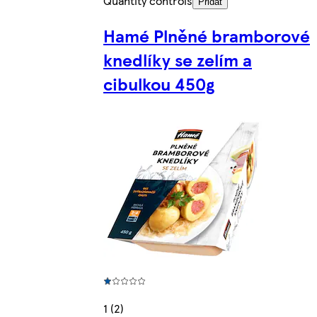
Quantity controls
Přidat
Hamé Plněné bramborové
knedlíky se zelím a
cibulkou 450g
1 (2)