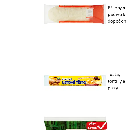
Přílohy a
pečivo k
dopečení
Těsta,
tortilly a
pizzy