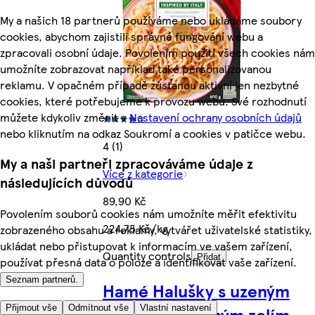
My a našich 18 partnerů používáme nebo ukládáme soubory
cookies, abychom zajistili správné fungování webu a
zpracovali osobní údaje. Povolením použití všech cookies nám
umožníte zobrazovat například také personalizovanou
reklamu. V opačném případě zůstanou aktivní jen nezbytné
cookies, které potřebujeme k provozu webu. Své rozhodnutí
můžete kdykoliv změnit v
Nastavení ochrany osobních údajů
nebo kliknutím na odkaz Soukromí a cookies v patičce webu.
4 (1)
My a naši partneři zpracováváme údaje z
Více z kategorie
následujících důvodů
89,90 Kč
Povolením souborů cookies nám umožníte měřit efektivitu
224,75 Kč/kg
zobrazeného obsahu a reklamy, vytvářet uživatelské statistiky,
ukládat nebo přistupovat k informacím ve vašem zařízení,
Quantity controls
Přidat
používat přesná data o poloze a identifikovat vaše zařízení.
Seznam partnerů.
Hamé Halušky s uzeným
Přijmout vše
Odmítnout vše
Vlastní nastavení
masem a kysaným zelím