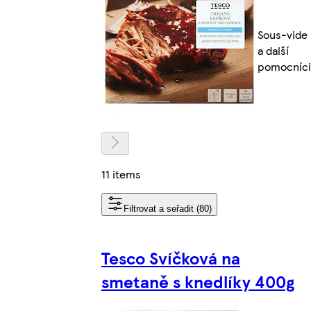
Sous-vide
a další
pomocníci
11 items
Filtrovat a seřadit (80)
Tesco Svíčková na
smetaně s knedlíky 400g