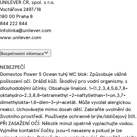
UNILEVER ČR, spol. s r.o.
Voctářova 2497/18
180 00 Praha 8
844 222 844
infolinka@unilever.com
www.unilever.com
Bezpečnostní informace
NEBEZPEČÍ
Domestos Power 5 Ocean tuhý WC blok: Způsobuje vážné
poškození očí. Dráždí kůži. Škodlivý pro vodní organismy, s
dlouhodobými účinky. Obsahuje linalool, 1-(1,2,3,4,5,6,7,8-
oktahydro-2,3,8,8-tetramethyl -2-naftyl)ethan-1-on,3,7-
dimethylokta-1,6-dien-3-yl-acetát. Může vyvolat alergickou
reakci. Uchovávejte mimo dosah dětí. Zabraňte uvolnění do
životního prostředí. Používejte ochranné brýle/obličejový štít.
PŘI ZASAŽENÍ OČÍ: Několik minut opatrně vyplachujte vodou.
Vyjměte kontaktní čočky, jsou-li nasazeny a pokud je lze