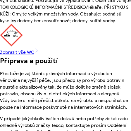
vyjmout snadno. Pokračujte ve vyplachování. Okamžitě volejte
TOXIKOLOGICKÉ INFORMAČNÍ STŘEDISKO/lékaře. PŘI STYKU S
KŮŽÍ: Omyjte velkým množstvím vody. Obsahuje: sodná sůl
kyseliny dodecylbenzensulfonové; dodecyl sulfát sodný.
Zobrazit vše WC
Příprava a použití
Přestože je zajištění správných informací o výrobcích
věnována nejvyšší péče, jsou předpisy pro výrobu potravin
neustále aktualizovány tak, že může dojít ke změně složek
potravin, obsahu živin, dietetických informací a alergenů.
Vždy byste si měli přečíst etiketu na výrobku a nespoléhat se
pouze na informace poskytnuté na internetových stránkách.
V případě jakýchkoliv Vašich dotazů nebo potřeby získat radu
ohledně výrobků značky Tesco, kontaktujte prosím Oddělení