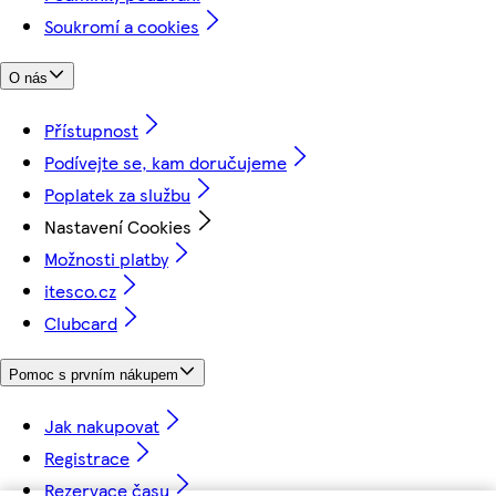
Soukromí a cookies
O nás
Přístupnost
Podívejte se, kam doručujeme
Poplatek za službu
Nastavení Cookies
Možnosti platby
itesco.cz
Clubcard
Pomoc s prvním nákupem
Jak nakupovat
Registrace
Rezervace času