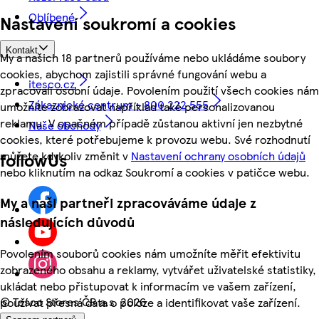
Oblíbené
Nastavení soukromí a cookies
Kontakt
My a našich 18 partnerů používáme nebo ukládáme soubory
cookies, abychom zajistili správné fungování webu a
itesco.cz
zpracovali osobní údaje. Povolením použití všech cookies nám
Zákaznické centrum - 800 222 555
umožníte zobrazovat například také personalizovanou
reklamu. V opačném případě zůstanou aktivní jen nezbytné
Naše obchody
cookies, které potřebujeme k provozu webu. Své rozhodnutí
můžete kdykoliv změnit v
Nastavení ochrany osobních údajů
followUs
nebo kliknutím na odkaz Soukromí a cookies v patičce webu.
My a naši partneři zpracováváme údaje z
následujících důvodů
Povolením souborů cookies nám umožníte měřit efektivitu
zobrazeného obsahu a reklamy, vytvářet uživatelské statistiky,
ukládat nebo přistupovat k informacím ve vašem zařízení,
©
Tesco Stores ČR a.s. 2026
používat přesná data o poloze a identifikovat vaše zařízení.