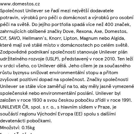
www.domestos.cz
Společnost Unilever se řadí mezi největší dodavatele
potravin, výrobků pro péči o domácnost a výrobků pro osobní
péči na světě. Do jejího portfolia spadá více než 400 značek,
zahrnujících oblíbené značky Dove, Rexona, Axe, Domestos,
Cif, SAVO, Hellmann's, Knorr, Lipton, Magnum nebo Algida,
které mají své stálé místo v domácnostech po celém světě.
Zodpovědné podnikaní společnosti stanovuje Unilever plán
udržitelného rozvoje (USLP), představený v roce 2010. Ten leží
v srdci všeho, co Unilever dělá. Jeho cílem je za současného
růstu byznysu snižovat environmentální stopu a přitom
zvyšovat pozitivní dopad na společnost. Značky společnosti
Unilever se stále více zaměřují na to, aby měly jasně vymezené
společenské nebo environmentální poslání. Unilever byl
založen v roce 1930 a svou českou pobočku zřídil v roce 1991.
UNILEVER ČR, spol. s r. o., s hlavním sídlem v Praze, je
součástí regionu Východní Evropa (EE) spolu s dalšími
devatenácti pobočkami.
Množství: 0.15kg