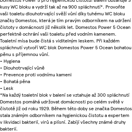
kusy WC bloku a vydrží tak až na 900 spláchnutí*. Provoňte
vaši toaletu dlouhotrvající svěží vůní díky tuhému WC bloku
značky Domestos, která je tím pravým odborníkem na udržení
čistoty v domácnosti již několik let. Domestos Power 5 Ocean
perfektně ochrání vaši toaletu před vodním kamenem.
Toaletní mísa bude čistá s viditelným leskem. Při každém
spláchnutí vytvoří WC blok Domestos Power 5 Ocean bohatou
pěnu s příjemnou vůní.
- Hygiena
- Dlouhotrvající vůně
- Prevence proti vodnímu kameni
- Bohatá pěna
- Lesk
*Na každý toaletní blok v balení se vztahuje až 300 spláchnutí
Domestos pomáhá udržovat domácnosti po celém světě v
čistotě již od roku 1929. Během této doby se značka Domestos
stala známým odborníkem na hygienickou čistotu a expertem
v likvidaci bakterií, virů a plísní. Zabíjí všechny známé druhy
bakterií.