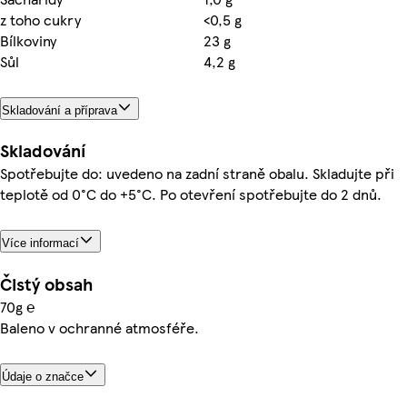
z toho cukry
<0,5 g
Bílkoviny
23 g
Sůl
4,2 g
Skladování a příprava
Skladování
Spotřebujte do: uvedeno na zadní straně obalu. Skladujte při
teplotě od 0°C do +5°C. Po otevření spotřebujte do 2 dnů.
Více informací
Čistý obsah
70g ℮
Baleno v ochranné atmosféře.
Údaje o značce