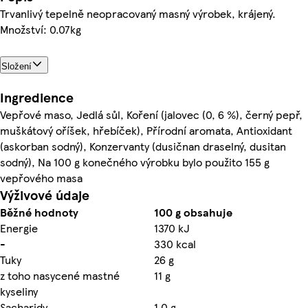
Trvanlivý tepelně neopracovaný masný výrobek, krájený.
Množství: 0.07kg
Složení
Ingredience
Vepřové maso, Jedlá sůl, Koření (jalovec (0, 6 %), černý pepř,
muškátový oříšek, hřebíček), Přírodní aromata, Antioxidant
(askorban sodný), Konzervanty (dusičnan draselný, dusitan
sodný), Na 100 g konečného výrobku bylo použito 155 g
vepřového masa
Výživové údaje
Běžné hodnoty
100 g obsahuje
Energie
1370 kJ
-
330 kcal
Tuky
26 g
z toho nasycené mastné
11 g
kyseliny
Sacharidy
1,0 g