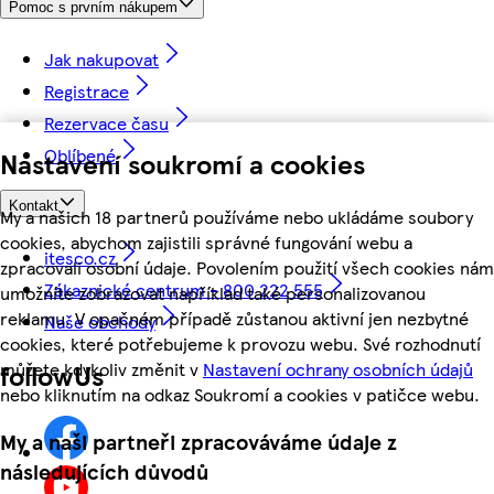
Pomoc s prvním nákupem
Jak nakupovat
Registrace
Rezervace času
Oblíbené
Nastavení soukromí a cookies
Kontakt
My a našich 18 partnerů používáme nebo ukládáme soubory
cookies, abychom zajistili správné fungování webu a
itesco.cz
zpracovali osobní údaje. Povolením použití všech cookies nám
Zákaznické centrum - 800 222 555
umožníte zobrazovat například také personalizovanou
reklamu. V opačném případě zůstanou aktivní jen nezbytné
Naše obchody
cookies, které potřebujeme k provozu webu. Své rozhodnutí
můžete kdykoliv změnit v
Nastavení ochrany osobních údajů
followUs
nebo kliknutím na odkaz Soukromí a cookies v patičce webu.
My a naši partneři zpracováváme údaje z
následujících důvodů