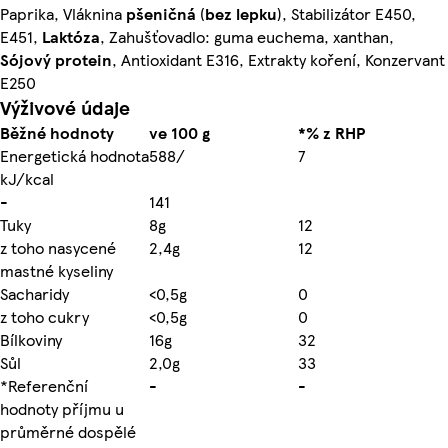
Paprika, Vláknina
pšeničná
(
bez
lepku
), Stabilizátor E450,
E451,
Laktóza
, Zahušťovadlo: guma euchema, xanthan,
Sójový
protein
, Antioxidant E316, Extrakty koření, Konzervant
E250
Výživové údaje
Běžné hodnoty
ve 100 g
*% z RHP
Energetická hodnota
588/
7
kJ/kcal
-
141
Tuky
8g
12
z toho nasycené
2,4g
12
mastné kyseliny
Sacharidy
<0,5g
0
z toho cukry
<0,5g
0
Bílkoviny
16g
32
Sůl
2,0g
33
*Referenční
-
-
hodnoty příjmu u
průměrné dospělé