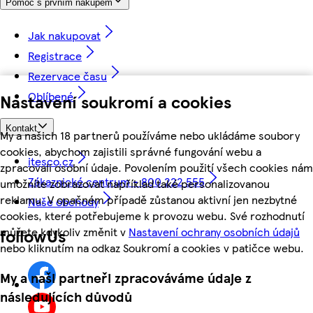
Pomoc s prvním nákupem
Jak nakupovat
Registrace
Rezervace času
Oblíbené
Nastavení soukromí a cookies
Kontakt
My a našich 18 partnerů používáme nebo ukládáme soubory
cookies, abychom zajistili správné fungování webu a
itesco.cz
zpracovali osobní údaje. Povolením použití všech cookies nám
Zákaznické centrum - 800 222 555
umožníte zobrazovat například také personalizovanou
reklamu. V opačném případě zůstanou aktivní jen nezbytné
Naše obchody
cookies, které potřebujeme k provozu webu. Své rozhodnutí
můžete kdykoliv změnit v
Nastavení ochrany osobních údajů
followUs
nebo kliknutím na odkaz Soukromí a cookies v patičce webu.
My a naši partneři zpracováváme údaje z
následujících důvodů