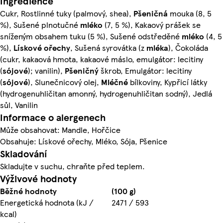
Ingredience
Cukr, Rostlinné tuky (palmový, shea),
Pšeničná
mouka (8, 5
%), Sušené plnotučné
mléko
(7, 5 %), Kakaový prášek se
sníženým obsahem tuku (5 %), Sušené odstředěné
mléko
(4, 5
%),
Lískové ořechy
, Sušená syrovátka (z
mléka
), Čokoláda
(cukr, kakaová hmota, kakaové máslo, emulgátor: lecitiny
(
sójové
); vanilin),
Pšeničný
škrob, Emulgátor: lecitiny
(
sójové
), Slunečnicový olej,
Mléčné
bílkoviny, Kypřicí látky
(hydrogenuhličitan amonný, hydrogenuhličitan sodný), Jedlá
sůl, Vanilin
Informace o alergenech
Může obsahovat: Mandle, Hořčice
Obsahuje: Lískové ořechy, Mléko, Sója, Pšenice
Skladování
Skladujte v suchu, chraňte před teplem.
Výživové hodnoty
Běžné hodnoty
(100 g)
Energetická hodnota (kJ /
2471 / 593
kcal)