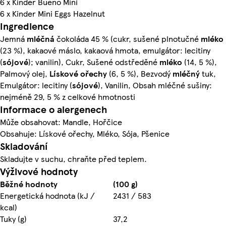
6 x Kinder Bueno Mini
6 x Kinder Mini Eggs Hazelnut
Ingredience
Jemná
mléčná
čokoláda 45 % (cukr, sušené plnotučné
mléko
(23 %), kakaové máslo, kakaová hmota, emulgátor: lecitiny
(
sójové
); vanilin), Cukr, Sušené odstředěné
mléko
(14, 5 %),
Palmový olej,
Lískové ořechy
(6, 5 %), Bezvodý
mléčný
tuk,
Emulgátor: lecitiny (
sójové
), Vanilin, Obsah mléčné sušiny:
nejméně 29, 5 % z celkové hmotnosti
Informace o alergenech
Může obsahovat: Mandle, Hořčice
Obsahuje: Lískové ořechy, Mléko, Sója, Pšenice
Skladování
Skladujte v suchu, chraňte před teplem.
Výživové hodnoty
Běžné hodnoty
(100 g)
Energetická hodnota (kJ /
2431 / 583
kcal)
Tuky (g)
37,2