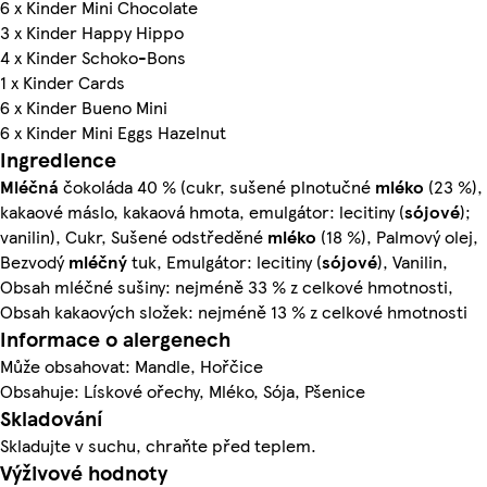
6 x Kinder Mini Chocolate
3 x Kinder Happy Hippo
4 x Kinder Schoko-Bons
1 x Kinder Cards
6 x Kinder Bueno Mini
6 x Kinder Mini Eggs Hazelnut
Ingredience
Mléčná
čokoláda 40 % (cukr, sušené plnotučné
mléko
(23 %),
kakaové máslo, kakaová hmota, emulgátor: lecitiny (
sójové
);
vanilin), Cukr, Sušené odstředěné
mléko
(18 %), Palmový olej,
Bezvodý
mléčný
tuk, Emulgátor: lecitiny (
sójové
), Vanilin,
Obsah mléčné sušiny: nejméně 33 % z celkové hmotnosti,
Obsah kakaových složek: nejméně 13 % z celkové hmotnosti
Informace o alergenech
Může obsahovat: Mandle, Hořčice
Obsahuje: Lískové ořechy, Mléko, Sója, Pšenice
Skladování
Skladujte v suchu, chraňte před teplem.
Výživové hodnoty