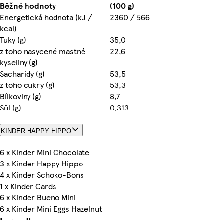
Běžné hodnoty
(100 g)
Energetická hodnota (kJ /
2360 / 566
kcal)
Tuky (g)
35,0
z toho nasycené mastné
22,6
kyseliny (g)
Sacharidy (g)
53,5
z toho cukry (g)
53,3
Bílkoviny (g)
8,7
Sůl (g)
0,313
KINDER HAPPY HIPPO
6 x Kinder Mini Chocolate
3 x Kinder Happy Hippo
4 x Kinder Schoko-Bons
1 x Kinder Cards
6 x Kinder Bueno Mini
6 x Kinder Mini Eggs Hazelnut