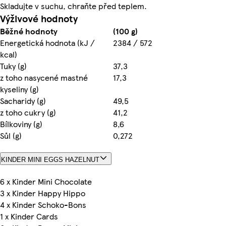
Skladujte v suchu, chraňte před teplem.
Výživové hodnoty
Běžné hodnoty
(100 g)
Energetická hodnota (kJ /
2384 / 572
kcal)
Tuky (g)
37,3
z toho nasycené mastné
17,3
kyseliny (g)
Sacharidy (g)
49,5
z toho cukry (g)
41,2
Bílkoviny (g)
8,6
Sůl (g)
0,272
KINDER MINI EGGS HAZELNUT
6 x Kinder Mini Chocolate
3 x Kinder Happy Hippo
4 x Kinder Schoko-Bons
1 x Kinder Cards