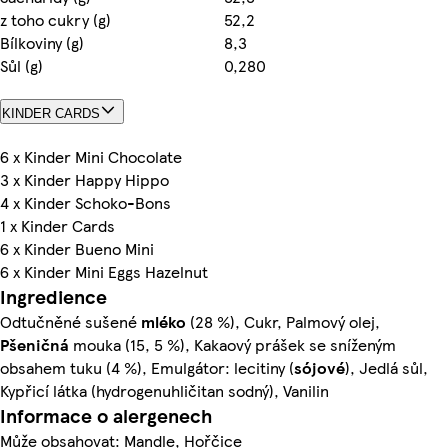
z toho cukry (g)
52,2
Bílkoviny (g)
8,3
Sůl (g)
0,280
KINDER CARDS
6 x Kinder Mini Chocolate
3 x Kinder Happy Hippo
4 x Kinder Schoko-Bons
1 x Kinder Cards
6 x Kinder Bueno Mini
6 x Kinder Mini Eggs Hazelnut
Ingredience
Odtučněné sušené
mléko
(28 %), Cukr, Palmový olej,
Pšeničná
mouka (15, 5 %), Kakaový prášek se sníženým
obsahem tuku (4 %), Emulgátor: lecitiny (
sójové
), Jedlá sůl,
Kypřicí látka (hydrogenuhličitan sodný), Vanilin
Informace o alergenech
Může obsahovat: Mandle, Hořčice