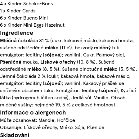
4 x Kinder Schoko-Bons
1 x Kinder Cards
6 x Kinder Bueno Mini
6 x Kinder Mini Eggs Hazelnut
Ingredience
Mléčná
čokoláda 31 % (cukr, kakaové máslo, kakaová hmota,
sušené odstředěné
mléko
(11 %), bezvodý
mléčný
tuk,
emulgátor: lecitiny (
sójové
); vanilin), Cukr, Palmový olej,
Pšeničná
mouka,
Lískové ořechy
(10, 8 %), Sušené
odstředěné
mléko
(8, 5 %), Sušené plnotučné
mléko
(5, 5 %),
Jemná čokoláda 2 % (cukr, kakaová hmota, kakaové máslo,
emulgátor: lecitiny (
sójové
); vanilin), Kakaový prášek se
sníženým obsahem tuku, Emulgátor: lecitiny (
sójové
), Kypřicí
látka (hydrogenuhličitan sodný), Jedlá sůl, Vanilin, Obsah
mléčné sušiny: nejméně 19, 5 % z celkové hmotnosti
Informace o alergenech
Může obsahovat: Mandle, Hořčice
Obsahuje: Lískové ořechy, Mléko, Sója, Pšenice
Skladování