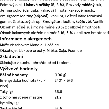
Palmový olej,
Lískové oříšky
(5, 8 %), Bezvodý
mléčný
tuk,
Jemná čokoláda (cukr, kakaová hmota, kakaové máslo,
emulgátor: lecitiny (
sójové
); vanilin), Lešticí látka (arabská
guma), Glukózový sirup, Emulgátor: lecitiny (
sójové
), Vanilin,
Obsah mléčné sušiny: nejméně 28 % z celkové hmotnosti,
Obsah kakaových složek: nejméně 16, 5 % z celkové hmotnosti
Informace o alergenech
Může obsahovat: Mandle, Hořčice
Obsahuje: Lískové ořechy, Mléko, Sója, Pšenice
Skladování
Skladujte v suchu, chraňte před teplem.
Výživové hodnoty
Běžné hodnoty
(100 g)
Energetická hodnota (kJ /
2401 / 576
kcal)
Tuky (g)
36,6
z toho nasycené mastné
21,2
kyseliny (g)
Sacharidy (g)
52,5