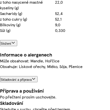
z toho nasycené mastné
22,0
kyseliny (g)
Sacharidy (g)
52,4
z toho cukry (g)
52,1
Bílkoviny (g)
9,0
Sůl (g)
0,330
Složení
Informace o alergenech
Může obsahovat: Mandle, Hořčice
Obsahuje: Lískové ořechy, Mléko, Sója, Pšenice
Skladování a příprava
Příprava a používání
Po přečtení prosím uschovejte.
Skladování
Skladujte v suchu, chraňte před teplem.