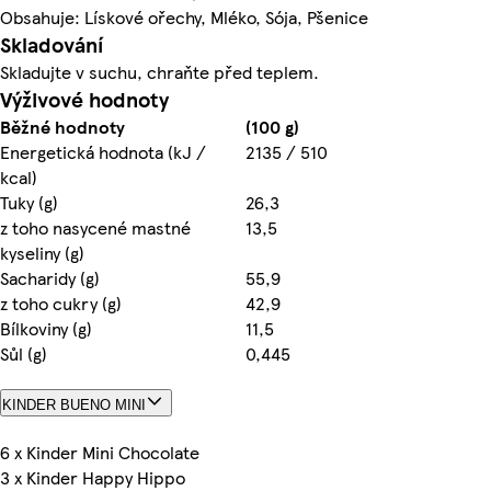
Obsahuje: Lískové ořechy, Mléko, Sója, Pšenice
Skladování
Skladujte v suchu, chraňte před teplem.
Výživové hodnoty
Běžné hodnoty
(100 g)
Energetická hodnota (kJ /
2135 / 510
kcal)
Tuky (g)
26,3
z toho nasycené mastné
13,5
kyseliny (g)
Sacharidy (g)
55,9
z toho cukry (g)
42,9
Bílkoviny (g)
11,5
Sůl (g)
0,445
KINDER BUENO MINI
6 x Kinder Mini Chocolate
3 x Kinder Happy Hippo