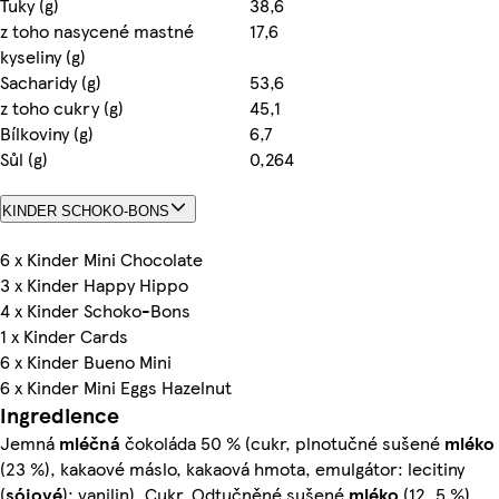
Tuky (g)
38,6
z toho nasycené mastné
17,6
kyseliny (g)
Sacharidy (g)
53,6
z toho cukry (g)
45,1
Bílkoviny (g)
6,7
Sůl (g)
0,264
KINDER SCHOKO-BONS
6 x Kinder Mini Chocolate
3 x Kinder Happy Hippo
4 x Kinder Schoko-Bons
1 x Kinder Cards
6 x Kinder Bueno Mini
6 x Kinder Mini Eggs Hazelnut
Ingredience
Jemná
mléčná
čokoláda 50 % (cukr, plnotučné sušené
mléko
(23 %), kakaové máslo, kakaová hmota, emulgátor: lecitiny
(
sójové
); vanilin), Cukr, Odtučněné sušené
mléko
(12, 5 %),