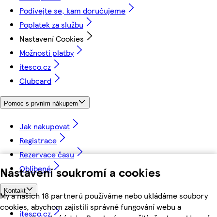
Podívejte se, kam doručujeme
Poplatek za službu
Nastavení Cookies
Možnosti platby
itesco.cz
Clubcard
Pomoc s prvním nákupem
Jak nakupovat
Registrace
Rezervace času
Oblíbené
Nastavení soukromí a cookies
Kontakt
My a našich 18 partnerů používáme nebo ukládáme soubory
cookies, abychom zajistili správné fungování webu a
itesco.cz