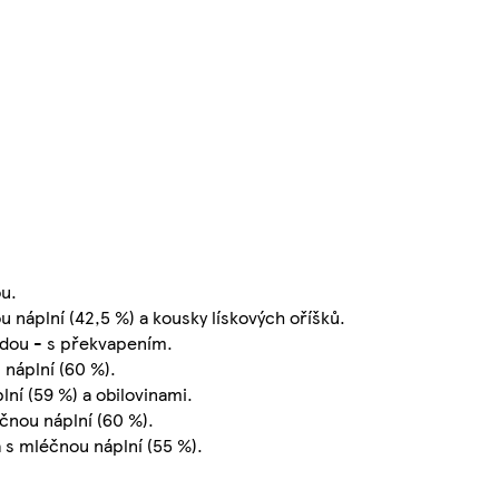
ou.
náplní (42,5 %) a kousky lískových oříšků.
ádou - s překvapením.
 náplní (60 %).
ní (59 %) a obilovinami.
čnou náplní (60 %).
 s mléčnou náplní (55 %).