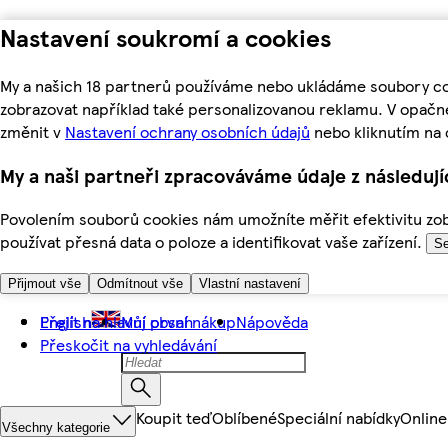
Nastavení soukromí a cookies
My a našich 18 partnerů používáme nebo ukládáme soubory coo
zobrazovat například také personalizovanou reklamu. V opačn
změnit v
Nastavení ochrany osobních údajů
nebo kliknutím na 
My a naši partneři zpracováváme údaje z následuj
Povolením souborů cookies nám umožníte měřit efektivitu zobr
používat přesná data o poloze a identifikovat vaše zařízení.
Se
Přijmout vše
Odmítnout vše
Vlastní nastavení
Přejít na hlavní obsah
English
Můj první nákup
Nápověda
Přeskočit na vyhledávání
Koupit teď
Oblíbené
Speciální nabídky
Online
Všechny kategorie