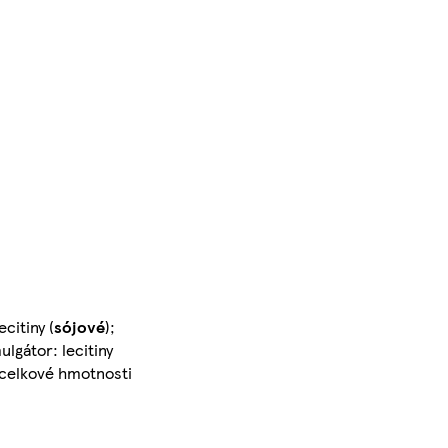
citiny (
sójové
);
lgátor: lecitiny
 celkové hmotnosti