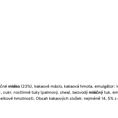
učné
mléko
(23%), kakaové máslo, kakaová hmota, emulgátor: le
), cukr, rostlinné tuky (palmový, shea), bezvodý
mléčný
tuk, emu
 celkové hmotnosti, Obsah kakaových složek: nejméně 14, 5% z