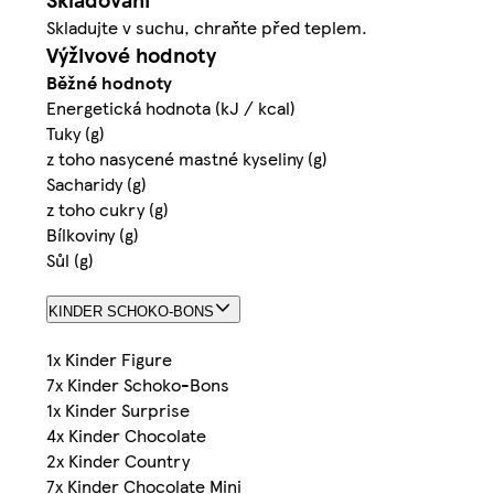
Skladujte v suchu, chraňte před teplem.
Výživové hodnoty
Běžné hodnoty
Energetická hodnota (kJ / kcal)
Tuky (g)
z toho nasycené mastné kyseliny (g)
Sacharidy (g)
z toho cukry (g)
Bílkoviny (g)
Sůl (g)
KINDER SCHOKO-BONS
1x Kinder Figure
7x Kinder Schoko-Bons
1x Kinder Surprise
4x Kinder Chocolate
2x Kinder Country
7x Kinder Chocolate Mini