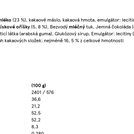
mléko
(23 %), kakaové máslo, kakaová hmota, emulgátor: lecitin
Lískové oříšky
(5, 8 %), Bezvodý
mléčný
tuk, Jemná čokoláda (
ešticí látka (arabská guma), Glukózový sirup, Emulgátor: lecitiny (
h kakaových složek: nejméně 16, 5 % z celkové hmotnosti
(100 g)
2401 / 576
36,6
21,2
52,5
52,2
8,3
0,280