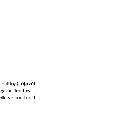
ecitiny (
sójové
);
gátor: lecitiny
celkové hmotnosti