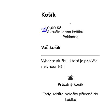
Košík
0,00 Kč
Aktuální cena košíku
0,00 Kč
Aktuální cena košíku
Pokladna
Váš košík
Vyberte službu, která je pro Vás
nejvhodnější
Prázdný košík
Tady uvidíte položky přidané do
košíku