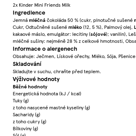
2x Kinder Mini Friends Milk
Ingredience
Jemná
mléčná
čokoláda 50 % (cukr, plnotučné sušené
Cukr, Odtučněné sušené
mléko
(12, 5 %), Palmový olej,
kakaové máslo, emulgátor: lecitiny (
sójové
); vanilin), L
mléčné sušiny: nejméně 28 % z celkové hmotnosti, Obsa
Informace o alergenech
Obsahuje: Ječmen, Lískové ořechy, Mléko, Sója, Pšenice
Skladování
Skladujte v suchu, chraňte před teplem.
Výživové hodnoty
Běžné hodnoty
Energetická hodnota (kJ / kcal)
Tuky (g)
z toho nasycené mastné kyseliny (g)
Sacharidy (g)
z toho cukry (g)
Bílkoviny (g)
Sůl (g)