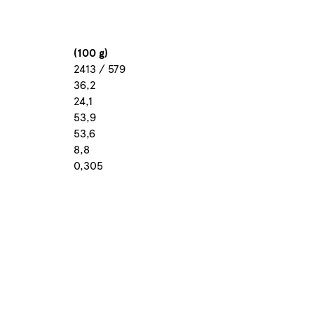
(100 g)
2413 / 579
36,2
24,1
53,9
53,6
8,8
0,305