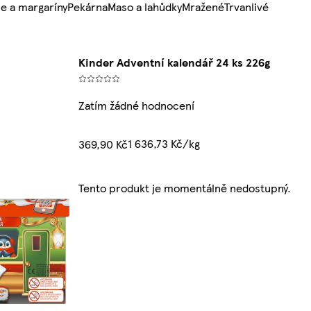
e a margaríny
Pekárna
Maso a lahůdky
Mražené
Trvanlivé
Kinder Adventní kalendář 24 ks 226g
Zatím žádné hodnocení
1 636,73 Kč/kg
369,90 Kč
Tento produkt je momentálně nedostupný.