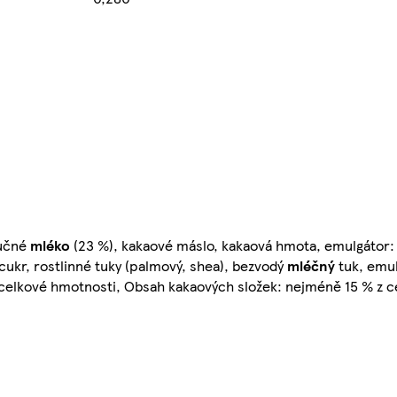
tučné
mléko
(23 %), kakaové máslo, kakaová hmota, emulgátor: l
 cukr, rostlinné tuky (palmový, shea), bezvodý
mléčný
tuk, emul
z celkové hmotnosti, Obsah kakaových složek: nejméně 15 % z 