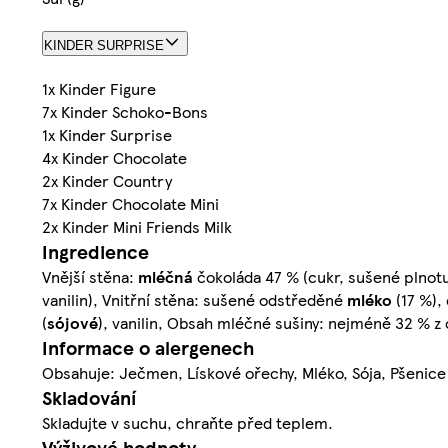
KINDER SURPRISE
1x Kinder Figure
7x Kinder Schoko-Bons
1x Kinder Surprise
4x Kinder Chocolate
2x Kinder Country
7x Kinder Chocolate Mini
2x Kinder Mini Friends Milk
Ingredience
Vnější stěna:
mléčná
čokoláda 47 % (cukr, sušené plno
vanilin), Vnitřní stěna: sušené odstředěné
mléko
(17 %),
(
sójové
), vanilin, Obsah mléčné sušiny: nejméně 32 % 
Informace o alergenech
Obsahuje: Ječmen, Lískové ořechy, Mléko, Sója, Pšenice
Skladování
Skladujte v suchu, chraňte před teplem.
Výživové hodnoty