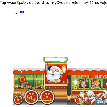
Top výběr
Zpátky do školy
Novinky
Ovoce a zelenina
Mléčné, vejc