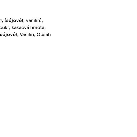
y (
sójové
); vanilin),
cukr, kakaová hmota,
sójové
), Vanilin, Obsah