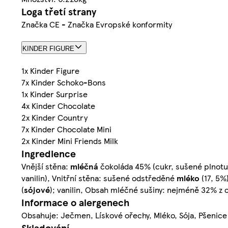
Loga třetí strany
Značka CE - Značka Evropské konformity
KINDER FIGURE
1x Kinder Figure
7x Kinder Schoko-Bons
1x Kinder Surprise
4x Kinder Chocolate
2x Kinder Country
7x Kinder Chocolate Mini
2x Kinder Mini Friends Milk
Ingredience
Vnější stěna:
mléčná
čokoláda 45% (cukr, sušené plnot
vanilin), Vnitřní stěna: sušené odstředěné
mléko
(17, 5%
(
sójové
); vanilin, Obsah mléčné sušiny: nejméně 32% z
Informace o alergenech
Obsahuje: Ječmen, Lískové ořechy, Mléko, Sója, Pšenice
Skladování