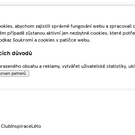
kies, abychom zajistili správné fungování webu a zpracovali 
ém případě zůstanou aktivní jen nezbytné cookies, které pot
odkaz Soukromí a cookies v patičce webu.
ících důvodů
azeného obsahu a reklamy, vytvářet uživatelské statistiky, uk
znam partnerů.
 Club
Inspirace
Léto