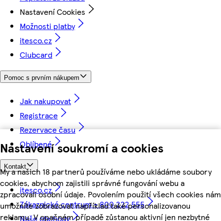
Nastavení Cookies
Možnosti platby
itesco.cz
Clubcard
Pomoc s prvním nákupem
Jak nakupovat
Registrace
Rezervace času
Oblíbené
Nastavení soukromí a cookies
Kontakt
My a našich 18 partnerů používáme nebo ukládáme soubory
cookies, abychom zajistili správné fungování webu a
itesco.cz
zpracovali osobní údaje. Povolením použití všech cookies nám
Zákaznické centrum - 800 222 555
umožníte zobrazovat například také personalizovanou
reklamu. V opačném případě zůstanou aktivní jen nezbytné
Naše obchody