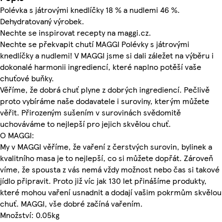
Polévka s játrovými knedlíčky 18 % a nudlemi 46 %.
Dehydratovaný výrobek.
Nechte se inspirovat recepty na maggi.cz.
Nechte se překvapit chutí MAGGI Polévky s játrovými
knedlíčky a nudlemi! V MAGGI jsme si dali záležet na výběru i
dokonalé harmonii ingrediencí, které naplno potěší vaše
chuťové buňky.
Věříme, že dobrá chuť plyne z dobrých ingrediencí. Pečlivě
proto vybíráme naše dodavatele i suroviny, kterým můžete
věřit. Přirozeným sušením v surovinách svědomitě
uchováváme to nejlepší pro jejich skvělou chuť.
O MAGGI:
My v MAGGI věříme, že vaření z čerstvých surovin, bylinek a
kvalitního masa je to nejlepší, co si můžete dopřát. Zároveň
víme, že spousta z vás nemá vždy možnost nebo čas si takové
jídlo připravit. Proto již víc jak 130 let přinášíme produkty,
které mohou vaření usnadnit a dodají vašim pokrmům skvělou
chuť. MAGGI, vše dobré začíná vařením.
Množství: 0.05kg