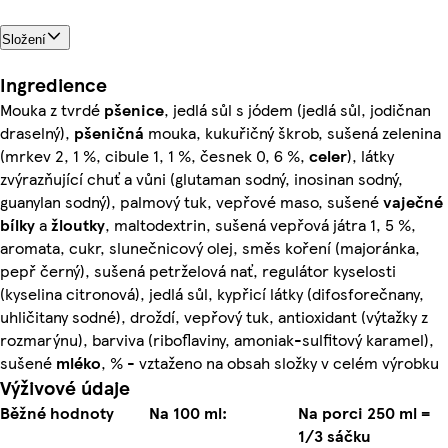
Složení
Ingredience
Mouka z tvrdé
pšenice
, jedlá sůl s jódem (jedlá sůl, jodičnan
draselný),
pšeničná
mouka, kukuřičný škrob, sušená zelenina
(mrkev 2, 1 %, cibule 1, 1 %, česnek 0, 6 %,
celer
), látky
zvýrazňující chuť a vůni (glutaman sodný, inosinan sodný,
guanylan sodný), palmový tuk, vepřové maso, sušené
vaječné
bílky
a
žloutky
, maltodextrin, sušená vepřová játra 1, 5 %,
aromata, cukr, slunečnicový olej, směs koření (majoránka,
pepř černý), sušená petrželová nať, regulátor kyselosti
(kyselina citronová), jedlá sůl, kypřicí látky (difosforečnany,
uhličitany sodné), droždí, vepřový tuk, antioxidant (výtažky z
rozmarýnu), barviva (riboflaviny, amoniak-sulfitový karamel),
sušené
mléko
, % - vztaženo na obsah složky v celém výrobku
Výživové údaje
Běžné hodnoty
Na 100 ml:
Na porci 250 ml =
1/3 sáčku