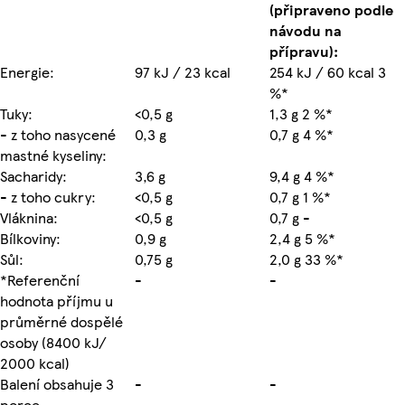
(připraveno podle
návodu na
přípravu):
Energie:
97 kJ / 23 kcal
254 kJ / 60 kcal 3
%*
Tuky:
<0,5 g
1,3 g 2 %*
- z toho nasycené
0,3 g
0,7 g 4 %*
mastné kyseliny:
Sacharidy:
3,6 g
9,4 g 4 %*
- z toho cukry:
<0,5 g
0,7 g 1 %*
Vláknina:
<0,5 g
0,7 g -
Bílkoviny:
0,9 g
2,4 g 5 %*
Sůl:
0,75 g
2,0 g 33 %*
*Referenční
-
-
hodnota příjmu u
průměrné dospělé
osoby (8400 kJ/
2000 kcal)
Balení obsahuje 3
-
-
porce