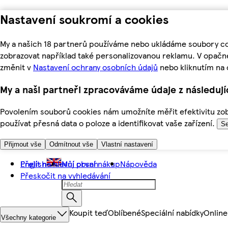
Nastavení soukromí a cookies
My a našich 18 partnerů používáme nebo ukládáme soubory coo
zobrazovat například také personalizovanou reklamu. V opačn
změnit v
Nastavení ochrany osobních údajů
nebo kliknutím na 
My a naši partneři zpracováváme údaje z následuj
Povolením souborů cookies nám umožníte měřit efektivitu zobr
používat přesná data o poloze a identifikovat vaše zařízení.
Se
Přijmout vše
Odmítnout vše
Vlastní nastavení
Přejít na hlavní obsah
English
Můj první nákup
Nápověda
Přeskočit na vyhledávání
Koupit teď
Oblíbené
Speciální nabídky
Online
Všechny kategorie