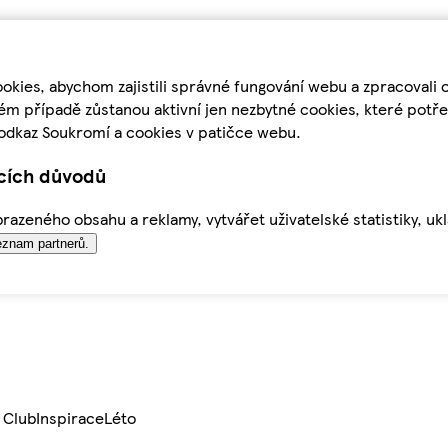
kies, abychom zajistili správné fungování webu a zpracovali 
ém případě zůstanou aktivní jen nezbytné cookies, které pot
odkaz Soukromí a cookies v patičce webu.
ících důvodů
azeného obsahu a reklamy, vytvářet uživatelské statistiky, uk
znam partnerů.
 Club
Inspirace
Léto