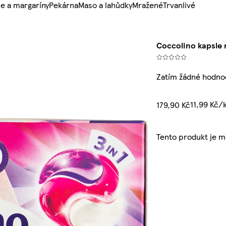
e a margaríny
Pekárna
Maso a lahůdky
Mražené
Trvanlivé
Coccolino kapsle 
Zatím žádné hodno
11,99 Kč/
179,90 Kč
Tento produkt je 