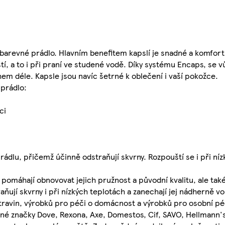
barevné prádlo. Hlavním benefitem kapslí je snadné a komfortn
tí, a to i při praní ve studené vodě. Díky systému Encaps, se v
m déle. Kapsle jsou navíc šetrné k oblečení i vaší pokožce.
 prádlo:
ci
ádlu, přičemž účinně odstraňují skvrny. Rozpouští se i při níz
 pomáhají obnovovat jejich pružnost a původní kvalitu, ale také
ují skvrny i při nízkých teplotách a zanechají jej nádherně v
travin, výrobků pro péči o domácnost a výrobků pro osobní péč
ené značky Dove, Rexona, Axe, Domestos, Cif, SAVO, Hellmann's