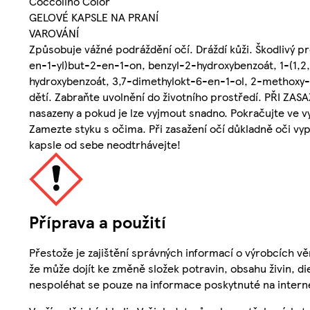
Coccolino Color
GELOVÉ KAPSLE NA PRANÍ
VAROVÁNÍ
Způsobuje vážné podráždění očí. Dráždí kůži. Škodlivý p
en-1-yl)but-2-en-1-on, benzyl-2-hydroxybenzoát, 1-(1,2
hydroxybenzoát, 3,7-dimethylokt-6-en-1-ol, 2-methoxy-
dětí. Zabraňte uvolnění do životního prostředí. PŘI ZAS
nasazeny a pokud je lze vyjmout snadno. Pokračujte ve 
Zamezte styku s očima. Při zasažení očí důkladně oči v
kapsle od sebe neodtrhávejte!
Příprava a použití
Přestože je zajištění správných informací o výrobcích vě
že může dojít ke změně složek potravin, obsahu živin, di
nespoléhat se pouze na informace poskytnuté na intern