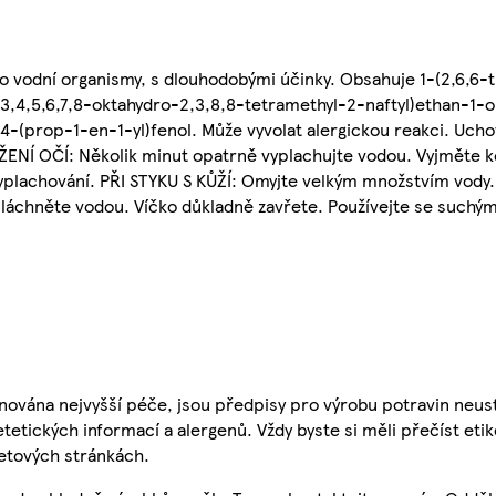
ro vodní organismy, s dlouhodobými účinky. Obsahuje 1-(2,6,6-
,3,4,5,6,7,8-oktahydro-2,3,8,8-tetramethyl-2-naftyl)ethan-1-o
4-(prop-1-en-1-yl)fenol. Může vyvolat alergickou reakci. Uch
AŽENÍ OČÍ: Několik minut opatrně vyplachujte vodou. Vyjměte ko
vyplachování. PŘI STYKU S KŮŽÍ: Omyjte velkým množstvím vody.
ypláchněte vodou. Víčko důkladně zavřete. Používejte se such
nována nejvyšší péče, jsou předpisy pro výrobu potravin neust
etetických informací a alergenů. Vždy byste si měli přečíst eti
etových stránkách.