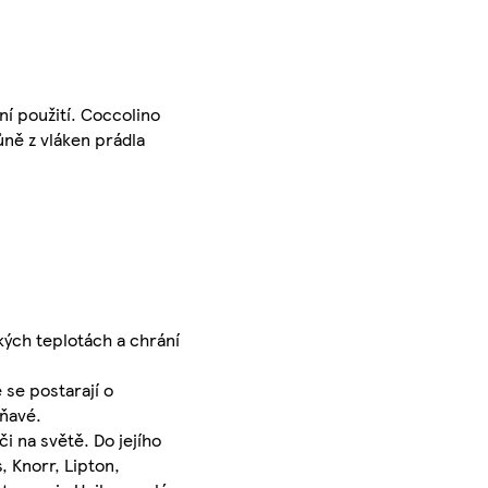
í použití. Coccolino
ůně z vláken prádla
kých teplotách a chrání
 se postarají o
oňavé.
i na světě. Do jejího
, Knorr, Lipton,