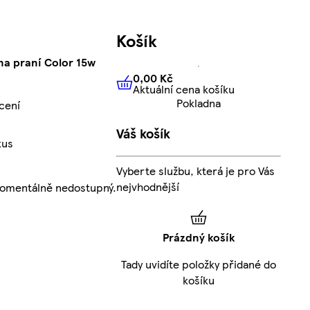
Košík
na praní Color 15w
0,00 Kč
Aktuální cena košíku
0,00 Kč
Aktuální cena košíku
Pokladna
cení
Váš košík
kus
Vyberte službu, která je pro Vás
nejvhodnější
momentálně nedostupný.
Prázdný košík
Tady uvidíte položky přidané do
košíku