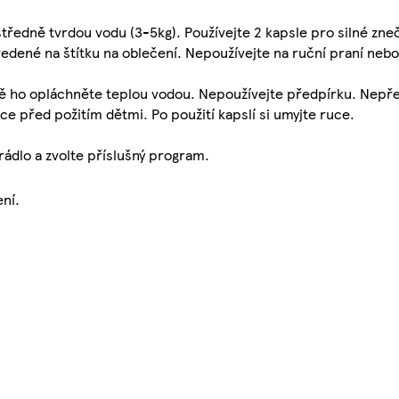
tředně tvrdou vodu (3-5kg). Používejte 2 kapsle pro silné zneč
edené na štítku na oblečení. Nepoužívejte na ruční praní neb
stě ho opláchněte teplou vodou. Nepoužívejte předpírku. Nepř
ce před požitím dětmi. Po použití kapslí si umyjte ruce.
rádlo a zvolte příslušný program.
ení.