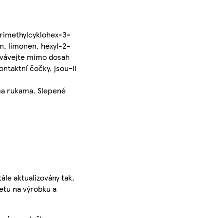
trimethylcyklohex-3-
n, limonen, hexyl-2-
ovávejte mimo dosah
ntaktní čočky, jsou-li
ýma rukama. Slepené
ále aktualizovány tak,
ketu na výrobku a