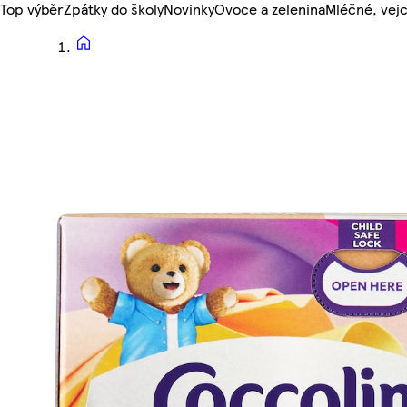
Top výběr
Zpátky do školy
Novinky
Ovoce a zelenina
Mléčné, vejc