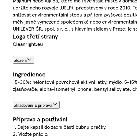
Magnum nebo Algida, které mají své stálé místo v domá
udržitelného rozvoje (USLP), představený v roce 2010. Te
snižovat environmentální stopu a přitom zvyšovat pozitiv
měly jasně vymezené společenské nebo environmentální p
UNILEVER ČR, spol. s r. o., s hlavním sídlem v Praze, je
Loga třetí strany
Cleanright.eu
Složení
Ingredience
15-30%: neiontové povrchově aktivní látky, mýdlo, 5-15%
zjasňovače, alpha-isomethyl ionone, benzyl salicylate, ci
Skladování a příprava
Příprava a používání
1. Dejte kapsli do zadní části bubnu pračky.
2. Vložte prádlo.