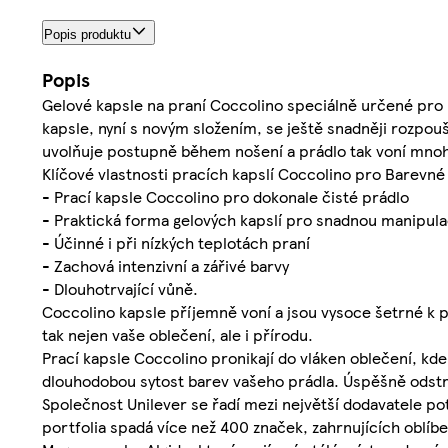
Popis produktu
Popis
Gelové kapsle na praní Coccolino speciálně určené pro 
kapsle, nyní s novým složením, se ještě snadněji rozpouš
uvolňuje postupně během nošení a prádlo tak voní mnohe
Klíčové vlastnosti pracích kapslí Coccolino pro Barevné
- Prací kapsle Coccolino pro dokonale čisté prádlo
- Praktická forma gelových kapslí pro snadnou manipula
- Účinné i při nízkých teplotách praní
- Zachová intenzivní a zářivé barvy
- Dlouhotrvající vůně.
Coccolino kapsle příjemně voní a jsou vysoce šetrné k pr
tak nejen vaše oblečení, ale i přírodu.
Prací kapsle Coccolino pronikají do vláken oblečení, kde
dlouhodobou sytost barev vašeho prádla. Úspěšně odstraň
Společnost Unilever se řadí mezi největší dodavatele po
portfolia spadá více než 400 značek, zahrnujících oblíb