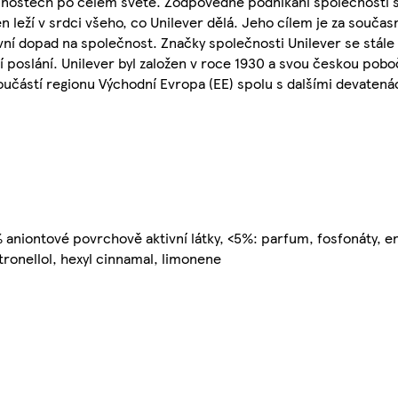
cnostech po celém světě. Zodpovědné podnikaní společnosti s
n leží v srdci všeho, co Unilever dělá. Jeho cílem je za souča
ní dopad na společnost. Značky společnosti Unilever se stále 
oslání. Unilever byl založen v roce 1930 a svou českou pobočk
 součástí regionu Východní Evropa (EE) spolu s dalšími devaten
 aniontové povrchově aktivní látky, <5%: parfum, fosfonáty, e
tronellol, hexyl cinnamal, limonene