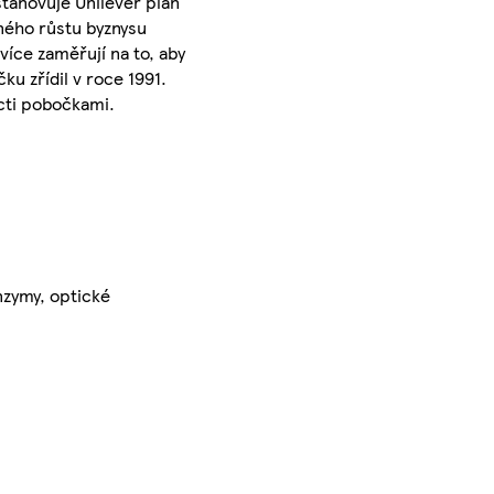
tanovuje Unilever plán
sného růstu byznysu
více zaměřují na to, aby
u zřídil v roce 1991.
ácti pobočkami.
nzymy, optické