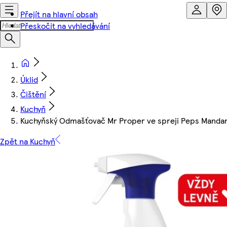
Přejít na hlavní obsah
Přeskočit na vyhledávání
Úklid
Čištění
Kuchyň
Kuchyňský Odmašťovač Mr Proper ve spreji Peps Mandar
Zpět na Kuchyň