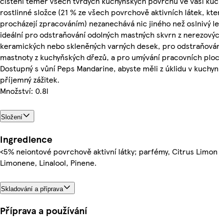
čištění téměř všech tvrdých kuchyňských povrchů ve vaší kuch
rostlinné složce (21 % ze všech povrchově aktivních látek, kte
procházejí zpracováním) nezanechává nic jiného než oslnivý le
ideální pro odstraňování odolných mastných skvrn z nerezový
keramických nebo skleněných varných desek, pro odstraňová
mastnoty z kuchyňských dřezů, a pro umývání pracovních ploc
Dostupný s vůní Peps Mandarine, abyste měli z úklidu v kuchyn
příjemný zážitek.
Množství: 0.8l
Složení
Ingredience
<5% neiontové povrchově aktivní látky; parfémy, Citrus Limon 
Limonene, Linalool, Pinene.
Skladování a příprava
Příprava a používání