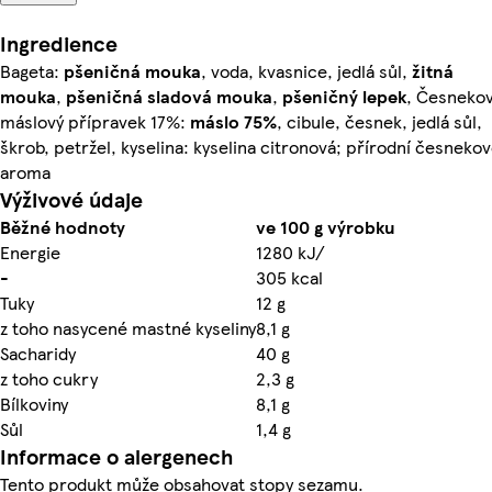
Ingredience
Bageta:
pšeničná
mouka
, voda, kvasnice, jedlá sůl,
žitná
mouka
,
pšeničná
sladová mouka
,
pšeničný
lepek
, Česneko
máslový přípravek 17%:
máslo
75%
, cibule, česnek, jedlá sůl,
škrob, petržel, kyselina: kyselina citronová; přírodní česneko
aroma
Výživové údaje
Běžné hodnoty
ve 100 g výrobku
Energie
1280 kJ/
-
305 kcal
Tuky
12 g
z toho nasycené mastné kyseliny
8,1 g
Sacharidy
40 g
z toho cukry
2,3 g
Bílkoviny
8,1 g
Sůl
1,4 g
Informace o alergenech
Tento produkt může obsahovat stopy sezamu.