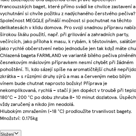
francouzských baget, které přímo svádí ke chvilce zastavení a
vychutnání si chvíle požitku z nadýchaného čerstvého pečiva?
Společnost MEGGLE přináší možnost si pochutnat na těchto
delikatesách v klidu domova. Pro svoji snadnou přípravu nabíz
širokou škálu použití, např. při grilování a zahradních party,
večírcích, jako příloha k masu, k rybám, k těstovinám, salátů
jako rychlé občerstvení nebo jednoduše jen tak když máte chu
Chlazená bageta FARMLAND ve variantě bílého pečiva plněné
česnekovým máslovým přípravkem nesmí chybět při žádném
pohoštění. Ti, kdo sázejí spíše na aromatičtější chutě nepřijd
zkrátka – s různými druhy sýrů a mas a červeným nebo bílým
vínem bude chutnat naprosto božsky! Příprava je
nekomplikovaná, rychlá – stačí ji jen dopéct v troubě při tepl
180°C – 200 °C po dobu zhruba 8- 10 minut dozlatova. Úspěch
vždy zaručený a nikdo jim neodolá.
Hlubokým zmražením (-18 °C) prodloužíte trvanlivost bagety.
Množství: 0.175kg
Složení