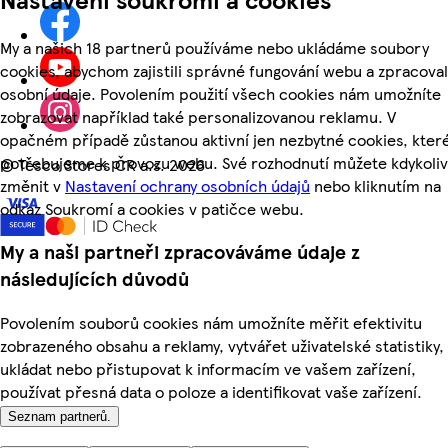
My a našich 18 partnerů používáme nebo ukládáme soubory
cookies, abychom zajistili správné fungování webu a zpracoval
osobní údaje. Povolením použití všech cookies nám umožníte
zobrazovat například také personalizovanou reklamu. V
opačném případě zůstanou aktivní jen nezbytné cookies, kter
potřebujeme k provozu webu. Své rozhodnutí můžete kdykoliv
©
Tesco Stores ČR a.s. 2026
změnit v
Nastavení ochrany osobních údajů
nebo kliknutím na
odkaz Soukromí a cookies v patičce webu.
My a naši partneři zpracováváme údaje z
následujících důvodů
Povolením souborů cookies nám umožníte měřit efektivitu
zobrazeného obsahu a reklamy, vytvářet uživatelské statistiky,
ukládat nebo přistupovat k informacím ve vašem zařízení,
používat přesná data o poloze a identifikovat vaše zařízení.
Seznam partnerů.