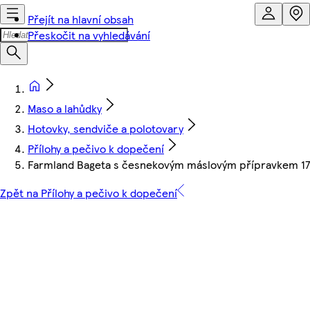
Přejít na hlavní obsah
Přeskočit na vyhledávání
Maso a lahůdky
Hotovky, sendviče a polotovary
Přílohy a pečivo k dopečení
Farmland Bageta s česnekovým máslovým přípravkem 1
Zpět na Přílohy a pečivo k dopečení