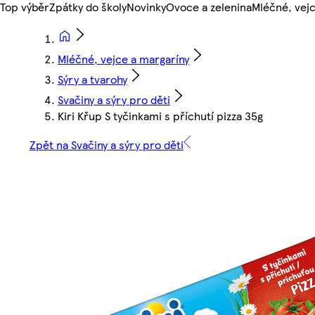
Top výběr
Zpátky do školy
Novinky
Ovoce a zelenina
Mléčné, vejc
Mléčné, vejce a margaríny
Sýry a tvarohy
Svačiny a sýry pro děti
Kiri Křup S tyčinkami s příchutí pizza 35g
Zpět na Svačiny a sýry pro děti