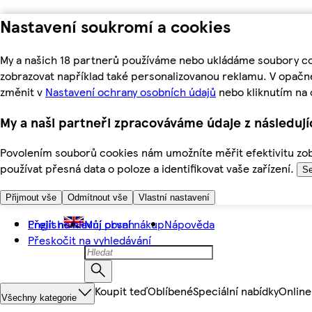
Nastavení soukromí a cookies
My a našich 18 partnerů používáme nebo ukládáme soubory coo
zobrazovat například také personalizovanou reklamu. V opačn
změnit v
Nastavení ochrany osobních údajů
nebo kliknutím na 
My a naši partneři zpracováváme údaje z následuj
Povolením souborů cookies nám umožníte měřit efektivitu zobr
používat přesná data o poloze a identifikovat vaše zařízení.
Se
Přijmout vše
Odmítnout vše
Vlastní nastavení
Přejít na hlavní obsah
English
Můj první nákup
Nápověda
Přeskočit na vyhledávání
Koupit teď
Oblíbené
Speciální nabídky
Online
Všechny kategorie