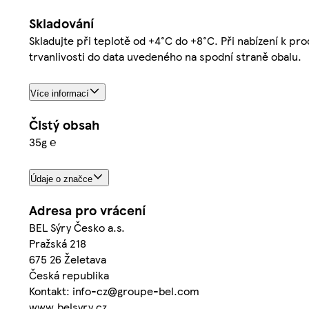
Skladování
Skladujte při teplotě od +4°C do +8°C. Při nabízení k pr
trvanlivosti do data uvedeného na spodní straně obalu.
Více informací
Čistý obsah
35g ℮
Údaje o značce
Adresa pro vrácení
BEL Sýry Česko a.s.
Pražská 218
675 26 Želetava
Česká republika
Kontakt: info-cz@groupe-bel.com
www.belsyry.cz