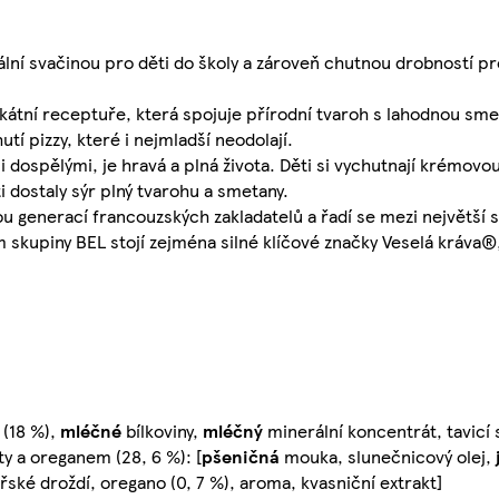
eální svačinou pro děti do školy a zároveň chutnou drobností p
ikátní receptuře, která spojuje přírodní tvaroh s lahodnou sm
tí pizzy, které i nejmladší neodolají.
i dospělými, je hravá a plná života. Děti si vychutnají krémovo
ti dostaly sýr plný tvarohu a smetany.
ou generací francouzských zakladatelů a řadí se mezi největší 
m skupiny BEL stojí zejména silné klíčové značky Veselá kráva®
(18 %),
mléčné
bílkoviny,
mléčný
minerální koncentrát, tavicí 
čaty a oreganem (28, 6 %): [
pšeničná
mouka, slunečnicový olej,
ské droždí, oregano (0, 7 %), aroma, kvasniční extrakt]