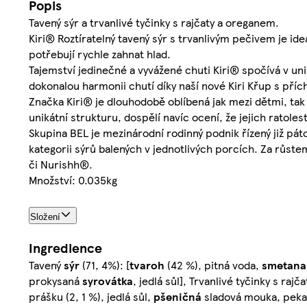
Popis
Tavený sýr a trvanlivé tyčinky s rajčaty a oreganem.
Kiri® Roztíratelný tavený sýr s trvanlivým pečivem je id
potřebují rychle zahnat hlad.
Tajemství jedinečné a vyvážené chuti Kiri® spočívá v un
dokonalou harmonii chutí díky naší nové Kiri Křup s příchu
Značka Kiri® je dlouhodobě oblíbená jak mezi dětmi, tak 
unikátní strukturu, dospělí navíc ocení, že jejich ratoles
Skupina BEL je mezinárodní rodinný podnik řízený již pát
kategorii sýrů balených v jednotlivých porcích. Za růste
či Nurishh®.
Množství: 0.035kg
Složení
Ingredience
Tavený
sýr
(71, 4%): [
tvaroh
(42 %), pitná voda,
smetana
prokysaná
syrovátka
, jedlá sůl], Trvanlivé tyčinky s raj
prášku (2, 1 %), jedlá sůl,
pšeničná
sladová mouka, pekař