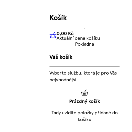
Košík
0,00 Kč
Aktuální cena košíku
0,00 Kč
Aktuální cena košíku
Pokladna
Váš košík
Vyberte službu, která je pro Vás
nejvhodnější
Prázdný košík
Tady uvidíte položky přidané do
košíku