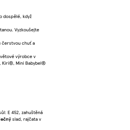
ro dospělé, když
etanou. Vyzkoušejte
u čerstvou chuť a
světové výrobce v
, Kiri®, Mini Babybel®
sůl: E 452, zahuštěná
ječný
slad, rajčata v