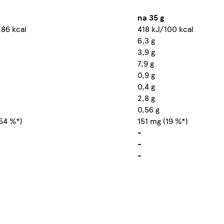
na 35 g
286 kcal
418 kJ/100 kcal
6,3 g
3,9 g
7,9 g
0,9 g
0,4 g
2,8 g
0,56 g
54 %*)
151 mg (19 %*)
-
-
-