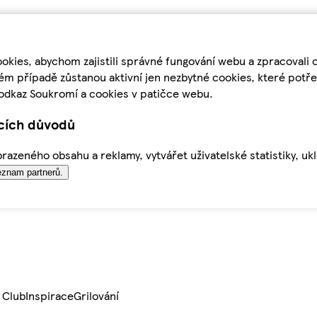
kies, abychom zajistili správné fungování webu a zpracovali 
ém případě zůstanou aktivní jen nezbytné cookies, které pot
odkaz Soukromí a cookies v patičce webu.
ících důvodů
azeného obsahu a reklamy, vytvářet uživatelské statistiky, uk
znam partnerů.
 Club
Inspirace
Grilování