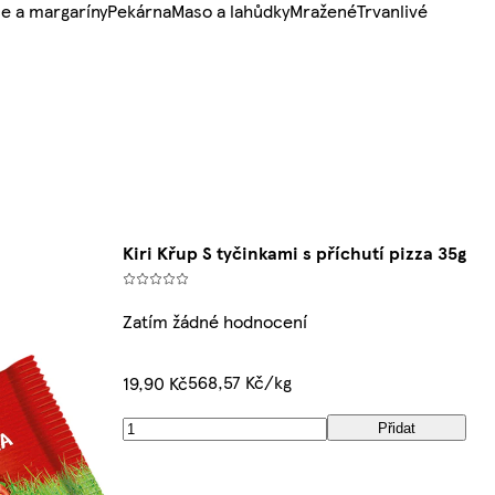
e a margaríny
Pekárna
Maso a lahůdky
Mražené
Trvanlivé
Kiri Křup S tyčinkami s příchutí pizza 35g
Zatím žádné hodnocení
568,57 Kč/kg
19,90 Kč
Přidat