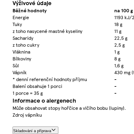
Výživové údaje
Běžné hodnoty
na 100 g
Energie
1193 kJ/
Tuky
18 g
z toho nasycené mastné kyseliny
11 g
Sacharidy
22,5 g
z toho cukry
2,5 g
Vláknina
1 g
Bílkoviny
8 g
Sůl
1,6 g
Vápník
430 mg (
* denní referenční hodnoty příjmu
-
Balení obsahuje 1 porci
-
1 porce = 35 g
-
Informace o alergenech
Může obsahovat stopy hořčice a vlčího bobu (lupiny).
Zdroj vápníku
Skladování a příprava