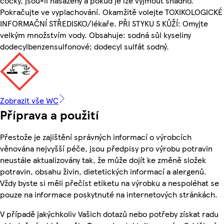
čočky, jsou-li nasazeny a pokud je lze vyjmout snadno.
Pokračujte ve vyplachování. Okamžitě volejte TOXIKOLOGICKÉ
INFORMAČNÍ STŘEDISKO/lékaře. PŘI STYKU S KŮŽÍ: Omyjte
velkým množstvím vody. Obsahuje: sodná sůl kyseliny
dodecylbenzensulfonové; dodecyl sulfát sodný.
Zobrazit vše WC
Příprava a použití
Přestože je zajištění správných informací o výrobcích
věnována nejvyšší péče, jsou předpisy pro výrobu potravin
neustále aktualizovány tak, že může dojít ke změně složek
potravin, obsahu živin, dietetických informací a alergenů.
Vždy byste si měli přečíst etiketu na výrobku a nespoléhat se
pouze na informace poskytnuté na internetových stránkách.
V případě jakýchkoliv Vašich dotazů nebo potřeby získat radu