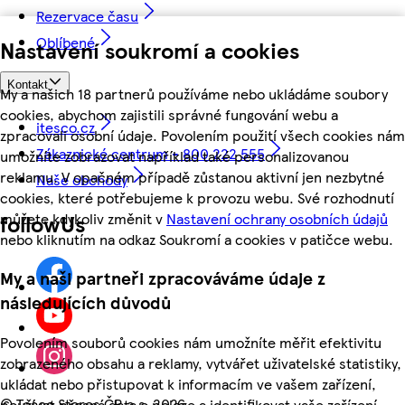
Rezervace času
Oblíbené
Nastavení soukromí a cookies
Kontakt
My a našich 18 partnerů používáme nebo ukládáme soubory
cookies, abychom zajistili správné fungování webu a
itesco.cz
zpracovali osobní údaje. Povolením použití všech cookies nám
Zákaznické centrum - 800 222 555
umožníte zobrazovat například také personalizovanou
reklamu. V opačném případě zůstanou aktivní jen nezbytné
Naše obchody
cookies, které potřebujeme k provozu webu. Své rozhodnutí
můžete kdykoliv změnit v
Nastavení ochrany osobních údajů
followUs
nebo kliknutím na odkaz Soukromí a cookies v patičce webu.
My a naši partneři zpracováváme údaje z
následujících důvodů
Povolením souborů cookies nám umožníte měřit efektivitu
zobrazeného obsahu a reklamy, vytvářet uživatelské statistiky,
ukládat nebo přistupovat k informacím ve vašem zařízení,
©
Tesco Stores ČR a.s. 2026
používat přesná data o poloze a identifikovat vaše zařízení.