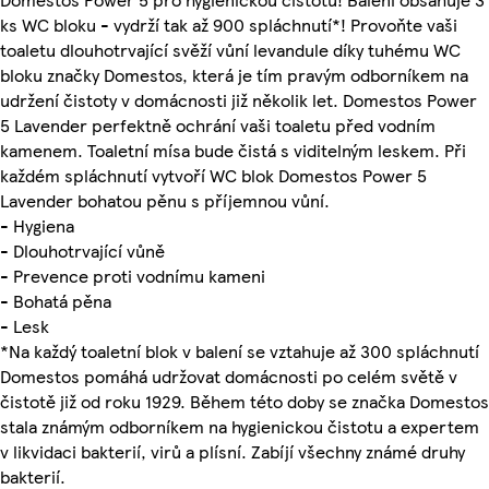
ks WC bloku - vydrží tak až 900 spláchnutí*! Provoňte vaši
toaletu dlouhotrvající svěží vůní levandule díky tuhému WC
bloku značky Domestos, která je tím pravým odborníkem na
udržení čistoty v domácnosti již několik let. Domestos Power
5 Lavender perfektně ochrání vaši toaletu před vodním
kamenem. Toaletní mísa bude čistá s viditelným leskem. Při
každém spláchnutí vytvoří WC blok Domestos Power 5
Lavender bohatou pěnu s příjemnou vůní.
- Hygiena
- Dlouhotrvající vůně
- Prevence proti vodnímu kameni
- Bohatá pěna
- Lesk
*Na každý toaletní blok v balení se vztahuje až 300 spláchnutí
Domestos pomáhá udržovat domácnosti po celém světě v
čistotě již od roku 1929. Během této doby se značka Domestos
stala známým odborníkem na hygienickou čistotu a expertem
v likvidaci bakterií, virů a plísní. Zabíjí všechny známé druhy
bakterií.