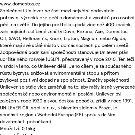
www.domestos.cz
Společnost Unilever se řadí mezi největší dodavatele
potravin, výrobků pro péči o domácnost a výrobků pro osobní
péči na světě. Do jejího portfolia spadá více než 400 značek,
zahrnujících oblíbené značky Dove, Rexona, Axe, Domestos,
Cif, SAVO, Hellmann's, Knorr, Lipton, Magnum nebo Algida,
které mají své stálé místo v domácnostech po celém světě.
Zodpovědné podnikaní společnosti stanovuje Unilever plán
udržitelného rozvoje (USLP), představený v roce 2010. Ten leží
v srdci všeho, co Unilever dělá. Jeho cílem je za současného
růstu byznysu snižovat environmentální stopu a přitom
zvyšovat pozitivní dopad na společnost. Značky společnosti
Unilever se stále více zaměřují na to, aby měly jasně vymezené
společenské nebo environmentální poslání. Unilever byl
založen v roce 1930 a svou českou pobočku zřídil v roce 1991.
UNILEVER ČR, spol. s r. o., s hlavním sídlem v Praze, je
součástí regionu Východní Evropa (EE) spolu s dalšími
devatenácti pobočkami.
Množství: 0.15kg