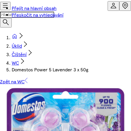
Přejít na hlavní obsah
Přeskočit na vyhledávání
Úklid
Čištění
WC
Domestos Power 5 Lavender 3 x 50g
Zpět na WC