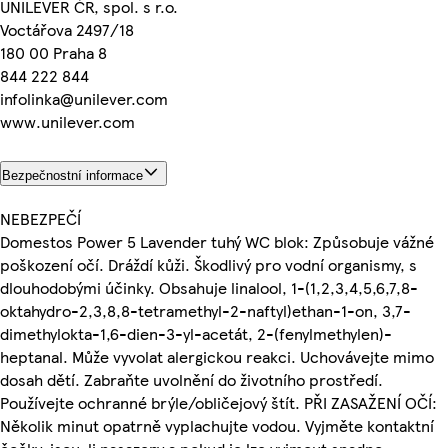
UNILEVER ČR, spol. s r.o.
Voctářova 2497/18
180 00 Praha 8
844 222 844
infolinka@unilever.com
www.unilever.com
Bezpečnostní informace
NEBEZPEČÍ
Domestos Power 5 Lavender tuhý WC blok: Způsobuje vážné
poškození očí. Dráždí kůži. Škodlivý pro vodní organismy, s
dlouhodobými účinky. Obsahuje linalool, 1-(1,2,3,4,5,6,7,8-
oktahydro-2,3,8,8-tetramethyl-2-naftyl)ethan-1-on, 3,7-
dimethylokta-1,6-dien-3-yl-acetát, 2-(fenylmethylen)-
heptanal. Může vyvolat alergickou reakci. Uchovávejte mimo
dosah dětí. Zabraňte uvolnění do životního prostředí.
Používejte ochranné brýle/obličejový štít. PŘI ZASAŽENÍ OČÍ:
Několik minut opatrně vyplachujte vodou. Vyjměte kontaktní