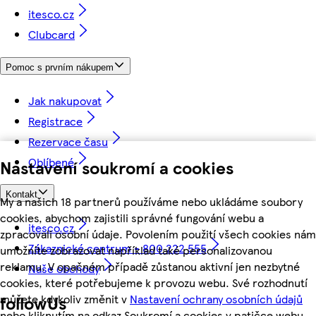
itesco.cz
Clubcard
Pomoc s prvním nákupem
Jak nakupovat
Registrace
Rezervace času
Oblíbené
Nastavení soukromí a cookies
Kontakt
My a našich 18 partnerů používáme nebo ukládáme soubory
cookies, abychom zajistili správné fungování webu a
itesco.cz
zpracovali osobní údaje. Povolením použití všech cookies nám
Zákaznické centrum - 800 222 555
umožníte zobrazovat například také personalizovanou
reklamu. V opačném případě zůstanou aktivní jen nezbytné
Naše obchody
cookies, které potřebujeme k provozu webu. Své rozhodnutí
můžete kdykoliv změnit v
Nastavení ochrany osobních údajů
followUs
nebo kliknutím na odkaz Soukromí a cookies v patičce webu.