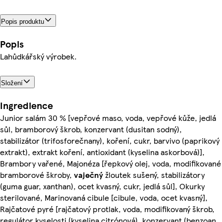
Popis produktu
Popis
Lahůdkářský výrobek.
Složení
Ingredience
Junior salám 30 % [vepřové maso, voda, vepřové kůže, jedlá
sůl, bramborový škrob, konzervant (dusitan sodný),
stabilizátor (trifosforečnany), koření, cukr, barvivo (paprikový
extrakt), extrakt koření, antioxidant (kyselina askorbová)],
Brambory vařené, Majonéza [řepkový olej, voda, modifikované
bramborové škroby,
vaječný
žloutek sušený, stabilizátory
(guma guar, xanthan), ocet kvasný, cukr, jedlá sůl], Okurky
sterilované, Marinovaná cibule [cibule, voda, ocet kvasný],
Rajčatové pyré [rajčatový protlak, voda, modifikovaný škrob,
regulátor kyselosti (kyselina citrónová), konzervant (benzoan