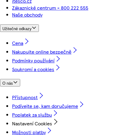
itesco.cz
Zákaznické centrum - 800 222 555
Naše obchody
Užitečné odkazy
Cena
Nakupujte online bezpečně
Podmínky používání
Soukromí a cookies
O nás
Přístupnost
Podívejte se, kam doručujeme
Poplatek za službu
Nastavení Cookies
Možnosti platby