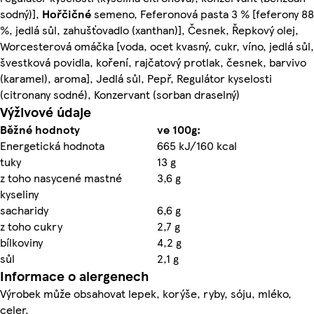
sodný)],
Hořčičné
semeno, Feferonová pasta 3 % [feferony 88
%, jedlá sůl, zahušťovadlo (xanthan)], Česnek, Řepkový olej,
Worcesterová omáčka [voda, ocet kvasný, cukr, víno, jedlá sůl,
švestková povidla, koření, rajčatový protlak, česnek, barvivo
(karamel), aroma], Jedlá sůl, Pepř, Regulátor kyselosti
(citronany sodné), Konzervant (sorban draselný)
Výživové údaje
Běžné hodnoty
ve 100g:
Energetická hodnota
665 kJ/160 kcal
tuky
13 g
z toho nasycené mastné
3,6 g
kyseliny
sacharidy
6,6 g
z toho cukry
2,7 g
bílkoviny
4,2 g
sůl
2,1 g
Informace o alergenech
Výrobek může obsahovat lepek, korýše, ryby, sóju, mléko,
celer.