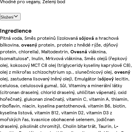
Vhodné pro vegany, Zelený bod
Složení
Ingredience
Pitná voda, Směs proteinů (izolovaná
sójová
a hrachová
bílkovina,
ovesný
protein, protein z hnědé rýže, dýňový
protein, chlorella), Maltodextrin,
Ovesná
vláknina,
Isomaltulosa*, Inulin, Mrkvová vláknina, Směs olejů (řepkový
olej, kokosový MCT C8 olej (triglyceridy kyseliny kaprylové C8),
olej z mikrořas schizochytrium sp., slunečnicový olej,
ovesný
olej, zastudena lisovaný lněný olej), Emulgátor (
sójový
lecitin,
celulosa, celulosová guma), Sůl, Vitaminy a minerální látky
(citronan draselný, chlorid draselný, uhličitan vápenatý, oxid
hořečnatý, glukonan zinečnatý, vitamin C, vitamin A, thiamin,
riboflavin, niacin, kyselina pantothenová, vitamin B6, biotin,
kyselina listová, vitamin B12, vitamin D2, vitamin D3 z
mořských řas, kvasnice obohacené selenem, jodičnan
draselný, pikolinát chromitý), Cholin bitartrát, Taurin, L-