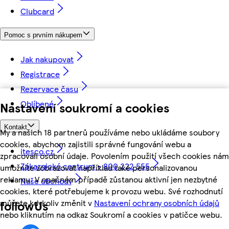
Clubcard
Pomoc s prvním nákupem
Jak nakupovat
Registrace
Rezervace času
Oblíbené
Nastavení soukromí a cookies
Kontakt
My a našich 18 partnerů používáme nebo ukládáme soubory
cookies, abychom zajistili správné fungování webu a
itesco.cz
zpracovali osobní údaje. Povolením použití všech cookies nám
Zákaznické centrum - 800 222 555
umožníte zobrazovat například také personalizovanou
reklamu. V opačném případě zůstanou aktivní jen nezbytné
Naše obchody
cookies, které potřebujeme k provozu webu. Své rozhodnutí
můžete kdykoliv změnit v
Nastavení ochrany osobních údajů
followUs
nebo kliknutím na odkaz Soukromí a cookies v patičce webu.