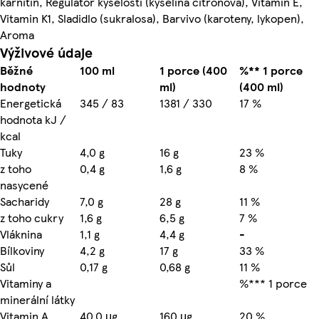
karnitin, Regulátor kyselosti (kyselina citronová), Vitamin E,
Vitamin K1, Sladidlo (sukralosa), Barvivo (karoteny, lykopen),
Aroma
Výživové údaje
Běžné
100 ml
1 porce (400
%** 1 porce
hodnoty
ml)
(400 ml)
Energetická
345 / 83
1381 / 330
17 %
hodnota kJ /
kcal
Tuky
4,0 g
16 g
23 %
z toho
0,4 g
1,6 g
8 %
nasycené
Sacharidy
7,0 g
28 g
11 %
z toho cukry
1,6 g
6,5 g
7 %
Vláknina
1,1 g
4,4 g
-
Bílkoviny
4,2 g
17 g
33 %
Sůl
0,17 g
0,68 g
11 %
Vitaminy a
%*** 1 porce
minerální látky
Vitamin A
40,0 μg
160 μg
20 %