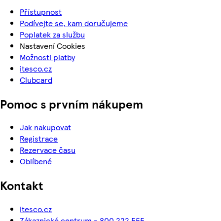
Přístupnost
Podívejte se, kam doručujeme
Poplatek za službu
Nastavení Cookies
Možnosti platby
itesco.cz
Clubcard
Pomoc s prvním nákupem
Jak nakupovat
Registrace
Rezervace času
Oblíbené
Kontakt
itesco.cz
Zákaznické centrum - 800 222 555