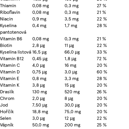
Thiamin
0,08 mg
0,3 mg
27 %
Riboflavin
0,08 mg
0,3 mg
21 %
Niacin
0,9 mg
3,5 mg
22 %
Kyselina
0,4 mg
1,7 mg
28 %
pantotenová
Vitamin B6
0,08 mg
0,3 mg
21 %
Biotin
2,8 μg
11 μg
22 %
Kyselina listová
16,5 μg
66,0 μg
33 %
Vitamin B12
0,45 μg
1,8 μg
72 %
Vitamin C
4,0 μg
16 mg
20 %
Vitamin D
0,75 μg
3,0 μg
60 %
Vitamin E
0,8 mg
3,3 mg
28 %
Vitamin K
3,8 μg
15 μg
20 %
Draslík
130 mg
520 mg
26 %
Chrom
2,0 μg
8 μg
20 %
Jod
7,50 μg
30,0 μg
20 %
Hořčík
18,8 mg
75,0 mg
20 %
Selen
3,0 μg
12 μg
22 %
Vápník
50,0 mg
200 mg
25 %