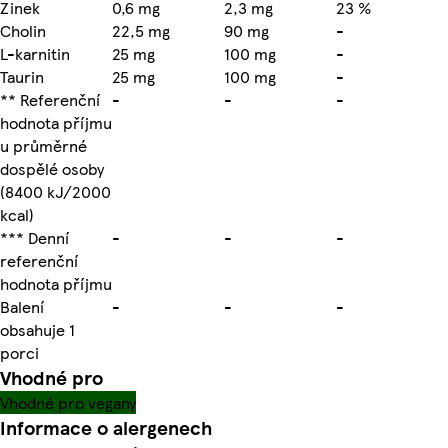
Zinek
0,6 mg
2,3 mg
23 %
Cholin
22,5 mg
90 mg
-
L-karnitin
25 mg
100 mg
-
Taurin
25 mg
100 mg
-
** Referenční
-
-
-
hodnota příjmu
u průměrné
dospělé osoby
(8400 kJ/2000
kcal)
*** Denní
-
-
-
referenční
hodnota příjmu
Balení
-
-
-
obsahuje 1
porci
Vhodné pro
Vhodné pro vegany
Informace o alergenech