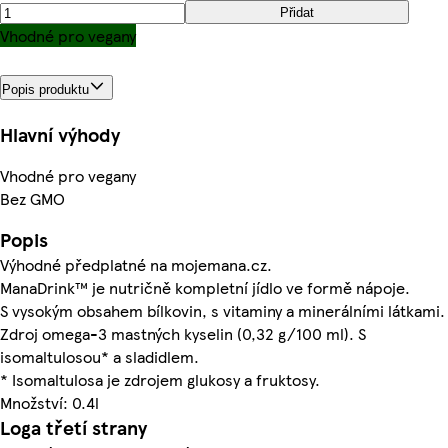
Přidat
Vhodné pro vegany
Popis produktu
Hlavní výhody
Vhodné pro vegany
Bez GMO
Popis
Výhodné předplatné na mojemana.cz.
ManaDrink™ je nutričně kompletní jídlo ve formě nápoje.
S vysokým obsahem bílkovin, s vitaminy a minerálními látkami.
Zdroj omega-3 mastných kyselin (0,32 g/100 ml). S
isomaltulosou* a sladidlem.
* Isomaltulosa je zdrojem glukosy a fruktosy.
Množství: 0.4l
Loga třetí strany