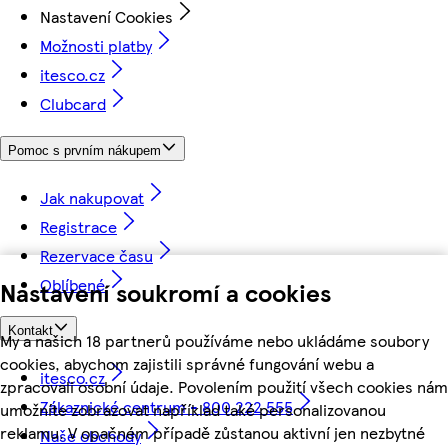
Nastavení Cookies
Možnosti platby
itesco.cz
Clubcard
Pomoc s prvním nákupem
Jak nakupovat
Registrace
Rezervace času
Oblíbené
Nastavení soukromí a cookies
Kontakt
My a našich 18 partnerů používáme nebo ukládáme soubory
cookies, abychom zajistili správné fungování webu a
itesco.cz
zpracovali osobní údaje. Povolením použití všech cookies nám
Zákaznické centrum - 800 222 555
umožníte zobrazovat například také personalizovanou
reklamu. V opačném případě zůstanou aktivní jen nezbytné
Naše obchody