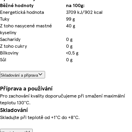
Běžné hodnoty
na 100g:
Energetická hodnota
3709 kJ/902 kcal
Tuky
99 g
Z toho nasycené mastné
40 g
kyseliny
Sacharidy
0 g
Z toho cukry
0 g
Bílkoviny
<0,5 g
Sůl
0 g
Skladování a příprava
Příprava a používání
Pro zachování kvality doporučujeme při smažení maximální
teplotu 130°C.
Skladování
Skladujte při teplotě od +1°C do +8°C.