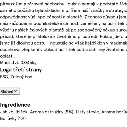
pitný režim a zároveň neobsahují cukr a nemají v podstatě žád
samého počátku byla základním pilířem naší značky a strateg
odpovědnost vůči společnosti a planetě. Z tohoto důvodu jso
naší každodenní podnikatelské činnosti zaměřeny na udržiteln
výběru našich čajových plantáží až po zodpovědný nákup surov
přísad, které je přátelské k životnímu prostředí. Pokud jde o ud
jsme již dlouhou cestu - neustále se však každý den v maximá
dosahovat zlepšení v oblasti udržitelnosti a ochrany životního p
oblasti.
Množství: 0.045kg
Loga třetí strany
FSC, Zelený bod
Složení
Ingredience
Jablko, Ibišek, Aroma ostružiny (5%), Listy stevie, Aroma borův
Borůvky (1%)