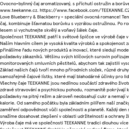
Ovocno-bylinný čaj aromatizovaný, s příchutí ostružin a borův
www.teekanne.cz. https://www.facebook.com/TEEKANNE.C
Love Blueberry & Blackberry - speciální ovocná romance! Ten
čaj, kombinuje šťavnatou borůvku s vyzrálou ostružinou. Po 
lesem si vychutnejte skvělý a voňavý šálek čaje.
Společnost TEEKANNE patří k světové špičce ve výrobě čaje v
Naším hlavním cílem je vysoká kvalita výrobků a spokojenost z
přinášíme řadu nových produktů a inovací, které sledují mode
požadavky zákazníků. Většinu svých klíčových surovin pořizuj
monitorovaných smluvních pěstitelů, abychom tak zajistili vys
Základ našich čajů tvoří mnoho přírodních složek, různé druhy 
samozřejmě čajové lístky, které mají blahodárné účinky pro li
Všechny čaje TEEKANNE jsou nedílnou součástí zdravého životn
zdravé stravování a psychickou pohodu, rozmanitě pokrývají 
požadavky na pitný režim a zároveň neobsahují cukr a nemají 
kalorie. Od samého počátku byla základním pilířem naší značk
zaměření odpovědnost vůči společnosti a planetě. Každý den 
snažíme dosahovat zlepšení v oblasti udržitelnosti a ochrany ž
Výroba čaje má ve společnosti TEEKANNE tradici dlouhou více 