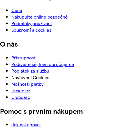
Cena
Nakupujte online bezpečně
Podmínky používání
Soukromí a cookies
O nás
Přístupnost
Podívejte se, kam doručujeme
Poplatek za službu
Nastavení Cookies
Možnosti platby
itesco.cz
Clubcard
Pomoc s prvním nákupem
Jak nakupovat