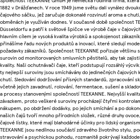
Společnost TEEKANNE GmbH je německá rodinná firma, která b
1882 v Drážďanech. V roce 1949 jsme světu dali vynález dvo
čajového sáčku, jež zaručuje dokonalé rozvinutí aroma a chuti
obměnách je využíván dodnes. V současné době společnost TE
Düsseldorfu a patří k světové špičce ve výrobě čaje v čajový
hlavním cílem je vysoká kvalita výrobků a spokojenost zákazník
přinášíme řadu nových produktů a inovací, které sledují mode
požadavky zákazníků. Společnost TEEKANNE pořizuje většinu s
surovin od monitorovaných smluvních pěstitelů, aby tak zajist
kvality. Naši ochutnávači čaje, kteří podstupují rozsáhlý výcvik,
ty nejlepší suroviny jsou smíchávány do jedinečných čajových k
chutí. Sledování dodržování přísných standardů, zpracování skl
včetně jejich zavadnutí, rolování, fermentace, sušení a skladov
a procesy stanovenými společností TEEKANNE. Nejvyšší kvalit
závazkem, proto veškeré suroviny procházejí čtyřmi kontrolam
nákupem, po obdržení dodávky, po jejich smíchání a po dokonč
našich čajů tvoří mnoho přírodních složek, různé druhy ovoce
čajové lístky, které mají blahodárné účinky pro lidský organis
TEEKANNE jsou nedílnou součástí zdravého životního stylu, po
stravování a psychickou pohodu, rozmanitě pokrývají každode