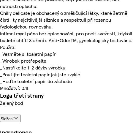
nutnosti oplachu.
Chilly delicate je obohacený o změkčující látky, které šetrně
čistí i ty nejcitlivější sliznice a respektují přirozenou
fyziologickou rovnováhu.
Intimní mycí pěna bez oplachování, pro pocit svežesti, kdykoli
budete chtít! Složení s Anti-OdorTM, gynekologicky testováno.
Použití:
_Vezměte si toaletní papír
_Výrobek protřepejte
_Nastříkejte 1-2 dávky výrobku
_Použijte toaletní papír jak jste zvyklé
_Hoďte toaletní papír do záchodu
Množství: 0.1l
Loga třetí strany
Zelený bod
Složení
Ingredience