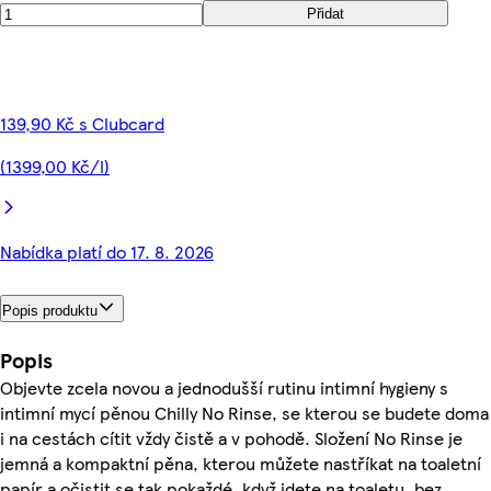
Přidat
139,90 Kč s Clubcard
(1399,00 Kč/l)
Nabídka platí do 17. 8. 2026
Popis produktu
Popis
Objevte zcela novou a jednodušší rutinu intimní hygieny s
intimní mycí pěnou Chilly No Rinse, se kterou se budete doma
i na cestách cítit vždy čistě a v pohodě. Složení No Rinse je
jemná a kompaktní pěna, kterou můžete nastříkat na toaletní
papír a očistit se tak pokaždé, když jdete na toaletu, bez