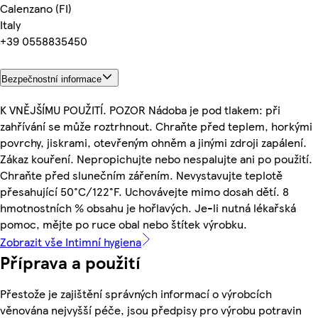
Calenzano (FI)
Italy
+39 0558835450
Bezpečnostní informace
K VNĚJŠÍMU POUŽITÍ. POZOR Nádoba je pod tlakem: při
zahřívání se může roztrhnout. Chraňte před teplem, horkými
povrchy, jiskrami, otevřeným ohněm a jinými zdroji zapálení.
Zákaz kouření. Nepropichujte nebo nespalujte ani po použití.
Chraňte před slunečním zářením. Nevystavujte teplotě
přesahující 50°C/122°F. Uchovávejte mimo dosah dětí. 8
hmotnostních % obsahu je hořlavých. Je-li nutná lékařská
pomoc, mějte po ruce obal nebo štítek výrobku.
Zobrazit vše Intimní hygiena
Příprava a použití
Přestože je zajištění správných informací o výrobcích
věnována nejvyšší péče, jsou předpisy pro výrobu potravin