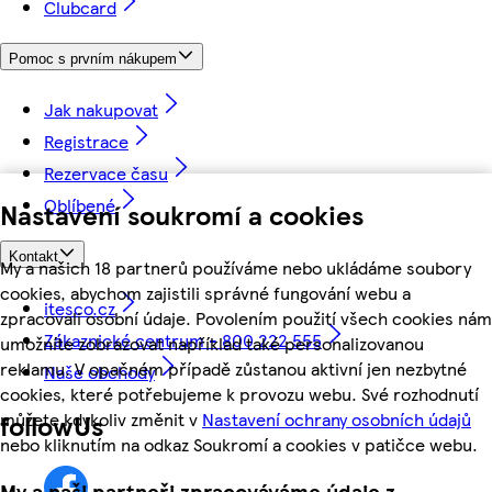
Clubcard
Pomoc s prvním nákupem
Jak nakupovat
Registrace
Rezervace času
Oblíbené
Nastavení soukromí a cookies
Kontakt
My a našich 18 partnerů používáme nebo ukládáme soubory
cookies, abychom zajistili správné fungování webu a
itesco.cz
zpracovali osobní údaje. Povolením použití všech cookies nám
Zákaznické centrum - 800 222 555
umožníte zobrazovat například také personalizovanou
reklamu. V opačném případě zůstanou aktivní jen nezbytné
Naše obchody
cookies, které potřebujeme k provozu webu. Své rozhodnutí
můžete kdykoliv změnit v
Nastavení ochrany osobních údajů
followUs
nebo kliknutím na odkaz Soukromí a cookies v patičce webu.
My a naši partneři zpracováváme údaje z