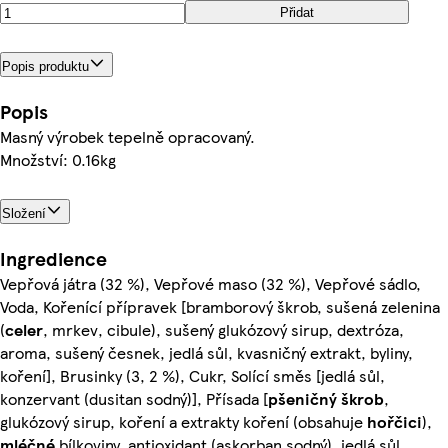
Přidat
Popis produktu
Popis
Masný výrobek tepelně opracovaný.
Množství: 0.16kg
Složení
Ingredience
Vepřová játra (32 %), Vepřové maso (32 %), Vepřové sádlo,
Voda, Kořenící přípravek [bramborový škrob, sušená zelenina
(
celer
, mrkev, cibule), sušený glukózový sirup, dextróza,
aroma, sušený česnek, jedlá sůl, kvasničný extrakt, byliny,
koření], Brusinky (3, 2 %), Cukr, Solící směs [jedlá sůl,
konzervant (dusitan sodný)], Přísada [
pšeničný
škrob
,
glukózový sirup, koření a extrakty koření (obsahuje
hořčici
),
mléčné
bílkoviny, antioxidant (askorban sodný), jedlá sůl,