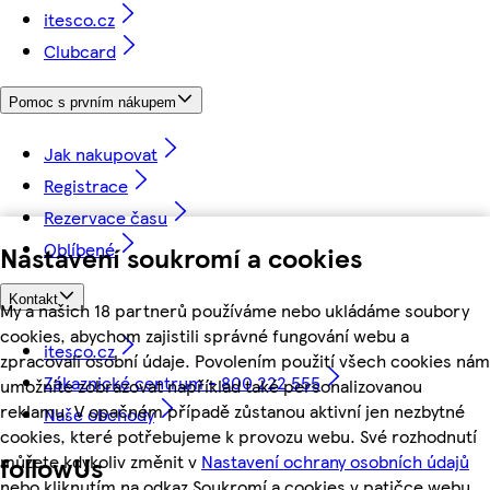
itesco.cz
Clubcard
Pomoc s prvním nákupem
Jak nakupovat
Registrace
Rezervace času
Oblíbené
Nastavení soukromí a cookies
Kontakt
My a našich 18 partnerů používáme nebo ukládáme soubory
cookies, abychom zajistili správné fungování webu a
itesco.cz
zpracovali osobní údaje. Povolením použití všech cookies nám
Zákaznické centrum - 800 222 555
umožníte zobrazovat například také personalizovanou
reklamu. V opačném případě zůstanou aktivní jen nezbytné
Naše obchody
cookies, které potřebujeme k provozu webu. Své rozhodnutí
můžete kdykoliv změnit v
Nastavení ochrany osobních údajů
followUs
nebo kliknutím na odkaz Soukromí a cookies v patičce webu.