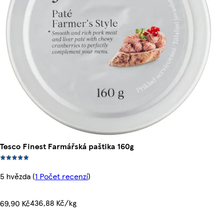
Tesco Finest Farmářská paštika 160g
5 hvězda
(
1 Počet recenzí
)
436,88 Kč/kg
69,90 Kč