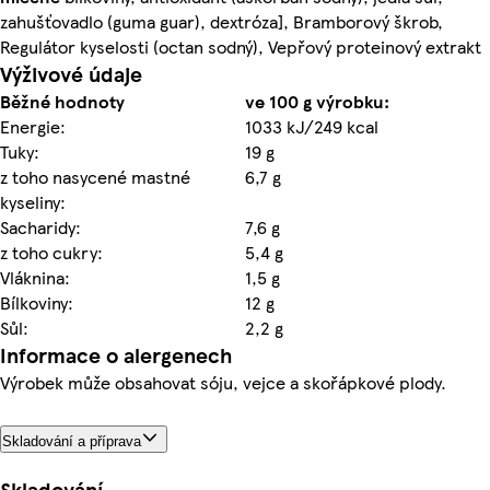
zahušťovadlo (guma guar), dextróza], Bramborový škrob,
Regulátor kyselosti (octan sodný), Vepřový proteinový extrakt
Výživové údaje
Běžné hodnoty
ve 100 g výrobku:
Energie:
1033 kJ/249 kcal
Tuky:
19 g
z toho nasycené mastné
6,7 g
kyseliny:
Sacharidy:
7,6 g
z toho cukry:
5,4 g
Vláknina:
1,5 g
Bílkoviny:
12 g
Sůl:
2,2 g
Informace o alergenech
Výrobek může obsahovat sóju, vejce a skořápkové plody.
Skladování a příprava
Skladování