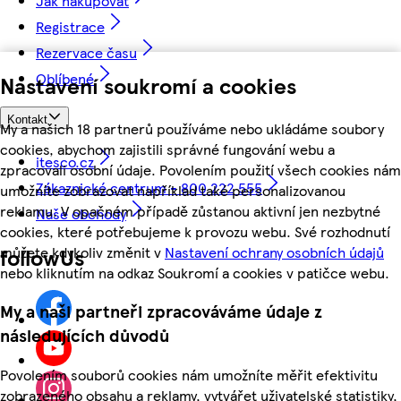
Jak nakupovat
Registrace
Rezervace času
Oblíbené
Nastavení soukromí a cookies
Kontakt
My a našich 18 partnerů používáme nebo ukládáme soubory
cookies, abychom zajistili správné fungování webu a
itesco.cz
zpracovali osobní údaje. Povolením použití všech cookies nám
Zákaznické centrum - 800 222 555
umožníte zobrazovat například také personalizovanou
reklamu. V opačném případě zůstanou aktivní jen nezbytné
Naše obchody
cookies, které potřebujeme k provozu webu. Své rozhodnutí
můžete kdykoliv změnit v
Nastavení ochrany osobních údajů
followUs
nebo kliknutím na odkaz Soukromí a cookies v patičce webu.
My a naši partneři zpracováváme údaje z
následujících důvodů
Povolením souborů cookies nám umožníte měřit efektivitu
zobrazeného obsahu a reklamy, vytvářet uživatelské statistiky,