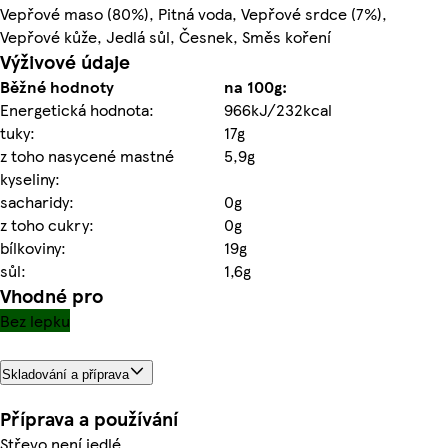
Vepřové maso (80%), Pitná voda, Vepřové srdce (7%),
Vepřové kůže, Jedlá sůl, Česnek, Směs koření
Výživové údaje
Běžné hodnoty
na 100g:
Energetická hodnota:
966kJ/232kcal
tuky:
17g
z toho nasycené mastné
5,9g
kyseliny:
sacharidy:
0g
z toho cukry:
0g
bílkoviny:
19g
sůl:
1,6g
Vhodné pro
Bez lepku
Skladování a příprava
Příprava a používání
Střevo není jedlé.