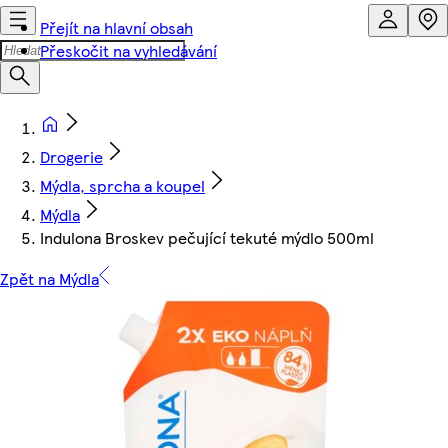
Přejít na hlavní obsah
Přeskočit na vyhledávání
Drogerie
Mýdla, sprcha a koupel
Mýdla
Indulona Broskev pečující tekuté mýdlo 500ml
Zpět na Mýdla