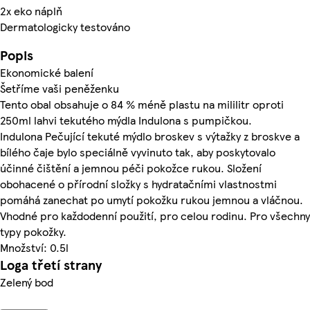
2x eko náplň
Dermatologicky testováno
Popis
Ekonomické balení
Šetříme vaši peněženku
Tento obal obsahuje o 84 % méně plastu na mililitr oproti
250ml lahvi tekutého mýdla Indulona s pumpičkou.
Indulona Pečující tekuté mýdlo broskev s výtažky z broskve a
bílého čaje bylo speciálně vyvinuto tak, aby poskytovalo
účinné čištění a jemnou péči pokožce rukou. Složení
obohacené o přírodní složky s hydratačními vlastnostmi
pomáhá zanechat po umytí pokožku rukou jemnou a vláčnou.
Vhodné pro každodenní použití, pro celou rodinu. Pro všechny
typy pokožky.
Množství: 0.5l
Loga třetí strany
Zelený bod