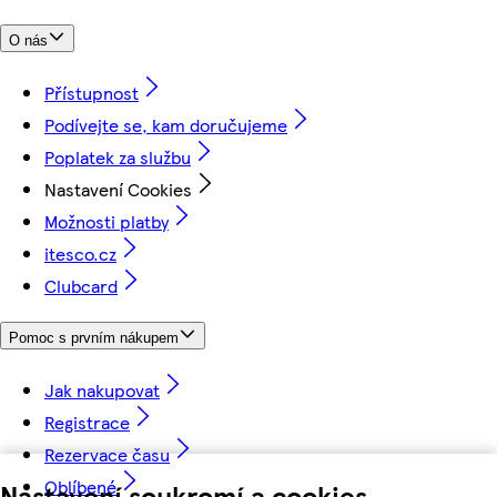
O nás
Přístupnost
Podívejte se, kam doručujeme
Poplatek za službu
Nastavení Cookies
Možnosti platby
itesco.cz
Clubcard
Pomoc s prvním nákupem
Jak nakupovat
Registrace
Rezervace času
Oblíbené
Nastavení soukromí a cookies