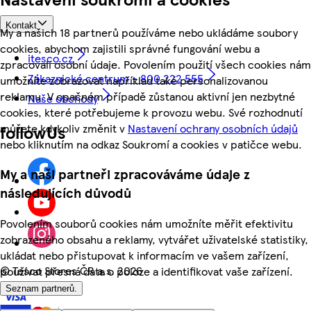
Kontakt
My a našich 18 partnerů používáme nebo ukládáme soubory
cookies, abychom zajistili správné fungování webu a
itesco.cz
zpracovali osobní údaje. Povolením použití všech cookies nám
Zákaznické centrum - 800 222 555
umožníte zobrazovat například také personalizovanou
reklamu. V opačném případě zůstanou aktivní jen nezbytné
Naše obchody
cookies, které potřebujeme k provozu webu. Své rozhodnutí
můžete kdykoliv změnit v
Nastavení ochrany osobních údajů
followUs
nebo kliknutím na odkaz Soukromí a cookies v patičce webu.
My a naši partneři zpracováváme údaje z
následujících důvodů
Povolením souborů cookies nám umožníte měřit efektivitu
zobrazeného obsahu a reklamy, vytvářet uživatelské statistiky,
ukládat nebo přistupovat k informacím ve vašem zařízení,
©
Tesco Stores ČR a.s. 2026
používat přesná data o poloze a identifikovat vaše zařízení.
Seznam partnerů.