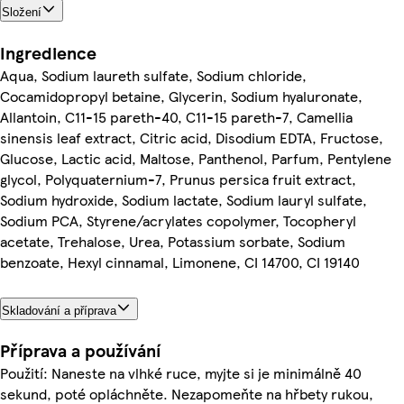
Složení
Ingredience
Aqua, Sodium laureth sulfate, Sodium chloride,
Cocamidopropyl betaine, Glycerin, Sodium hyaluronate,
Allantoin, C11-15 pareth-40, C11-15 pareth-7, Camellia
sinensis leaf extract, Citric acid, Disodium EDTA, Fructose,
Glucose, Lactic acid, Maltose, Panthenol, Parfum, Pentylene
glycol, Polyquaternium-7, Prunus persica fruit extract,
Sodium hydroxide, Sodium lactate, Sodium lauryl sulfate,
Sodium PCA, Styrene/acrylates copolymer, Tocopheryl
acetate, Trehalose, Urea, Potassium sorbate, Sodium
benzoate, Hexyl cinnamal, Limonene, CI 14700, CI 19140
Skladování a příprava
Příprava a používání
Použití: Naneste na vlhké ruce, myjte si je minimálně 40
sekund, poté opláchněte. Nezapomeňte na hřbety rukou,