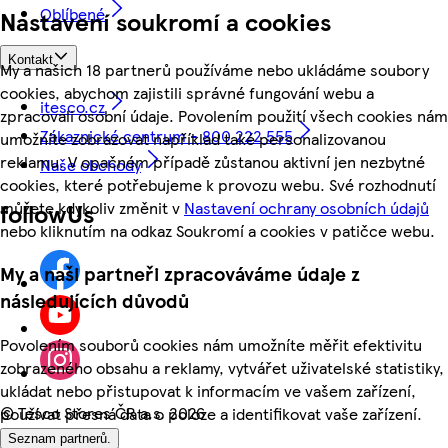
Oblíbené
Nastavení soukromí a cookies
Kontakt
My a našich 18 partnerů používáme nebo ukládáme soubory
cookies, abychom zajistili správné fungování webu a
itesco.cz
zpracovali osobní údaje. Povolením použití všech cookies nám
Zákaznické centrum - 800 222 555
umožníte zobrazovat například také personalizovanou
reklamu. V opačném případě zůstanou aktivní jen nezbytné
Naše obchody
cookies, které potřebujeme k provozu webu. Své rozhodnutí
můžete kdykoliv změnit v
Nastavení ochrany osobních údajů
followUs
nebo kliknutím na odkaz Soukromí a cookies v patičce webu.
My a naši partneři zpracováváme údaje z
následujících důvodů
Povolením souborů cookies nám umožníte měřit efektivitu
zobrazeného obsahu a reklamy, vytvářet uživatelské statistiky,
ukládat nebo přistupovat k informacím ve vašem zařízení,
©
Tesco Stores ČR a.s. 2026
používat přesná data o poloze a identifikovat vaše zařízení.
Seznam partnerů.