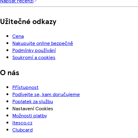
Napsat recenzi
Užitečné odkazy
Cena
Nakupujte online bezpečně
Podmínky používání
Soukromí a cookies
O nás
Přístupnost
Podívejte se, kam doručujeme
Poplatek za službu
Nastavení Cookies
Možnosti platby
itesco.cz
Clubcard