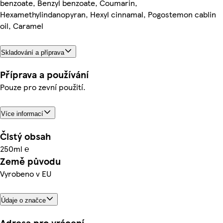
benzoate, Benzyl benzoate, Coumarin,
Hexamethylindanopyran, Hexyl cinnamal, Pogostemon cablin
oil, Caramel
Skladování a příprava
Příprava a používání
Pouze pro zevní použití.
Více informací
Čistý obsah
250ml ℮
Země původu
Vyrobeno v EU
Údaje o značce
Adresa pro vrácení