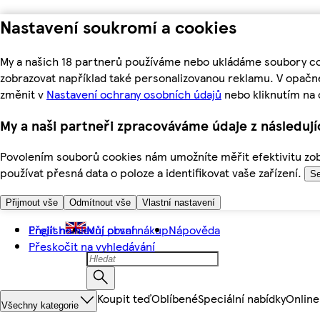
Nastavení soukromí a cookies
My a našich 18 partnerů používáme nebo ukládáme soubory coo
zobrazovat například také personalizovanou reklamu. V opačn
změnit v
Nastavení ochrany osobních údajů
nebo kliknutím na 
My a naši partneři zpracováváme údaje z následuj
Povolením souborů cookies nám umožníte měřit efektivitu zobr
používat přesná data o poloze a identifikovat vaše zařízení.
Se
Přijmout vše
Odmítnout vše
Vlastní nastavení
Přejít na hlavní obsah
English
Můj první nákup
Nápověda
Přeskočit na vyhledávání
Koupit teď
Oblíbené
Speciální nabídky
Online
Všechny kategorie