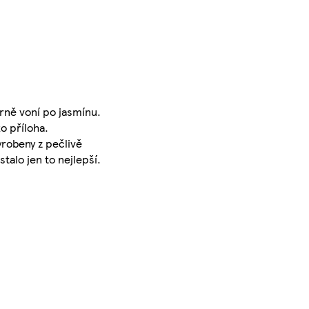
erně voní po jasmínu.
o příloha.
robeny z pečlivě
talo jen to nejlepší.