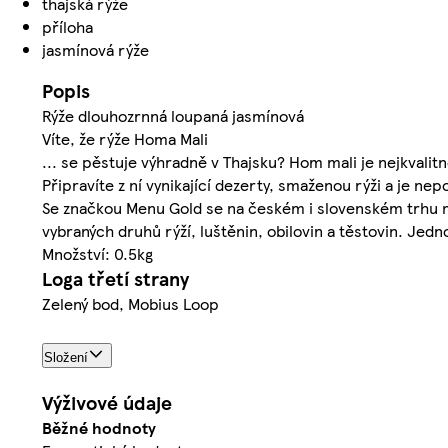
thajská rýže
příloha
jasmínová rýže
Popis
Rýže dlouhozrnná loupaná jasmínová
Víte, že rýže Homa Mali
... se pěstuje výhradně v Thajsku? Hom mali je nejkvalit
Připravíte z ní vynikající dezerty, smaženou rýži a je ne
Se značkou Menu Gold se na českém i slovenském trhu mů
vybraných druhů rýží, luštěnin, obilovin a těstovin. Jed
Množství: 0.5kg
Loga třetí strany
Zelený bod, Mobius Loop
Složení
Výživové údaje
Běžné hodnoty