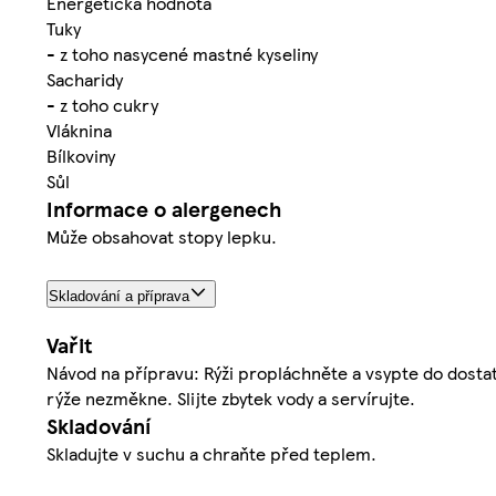
Energetická hodnota
Tuky
- z toho nasycené mastné kyseliny
Sacharidy
- z toho cukry
Vláknina
Bílkoviny
Sůl
Informace o alergenech
Může obsahovat stopy lepku.
Skladování a příprava
Vařit
Návod na přípravu: Rýži propláchněte a vsypte do dosta
rýže nezměkne. Slijte zbytek vody a servírujte.
Skladování
Skladujte v suchu a chraňte před teplem.