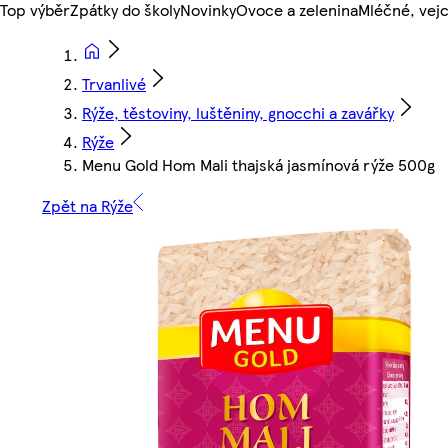
Top výběr
Zpátky do školy
Novinky
Ovoce a zelenina
Mléčné, vejc
Trvanlivé
Rýže, těstoviny, luštěniny, gnocchi a zavářky
Rýže
Menu Gold Hom Mali thajská jasmínová rýže 500g
Zpět na Rýže