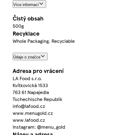
Více informací
Čistý obsah
500g
Recyklace
Whole Packaging. Recyclable
Údaje o značce
Adresa pro vrácení
LA Food s.r.o.
Kvítkovická 1533
763 61 Napajedla
Tschechische Republik
info@lafood.cz
www.menugold.cz
www.lafood.cz
Instagram: @menu_gold
Název a adresa