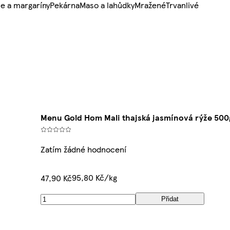
e a margaríny
Pekárna
Maso a lahůdky
Mražené
Trvanlivé
Menu Gold Hom Mali thajská jasmínová rýže 500
Zatím žádné hodnocení
95,80 Kč/kg
47,90 Kč
Přidat