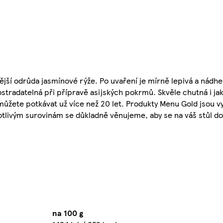
nější odrůda jasmínové rýže. Po uvaření je mírně lepivá a nádh
postradatelná při přípravě asijských pokrmů. Skvěle chutná i jak
žete potkávat už více než 20 let. Produkty Menu Gold jsou vy
notlivým surovinám se důkladně věnujeme, aby se na váš stůl dos
na 100 g