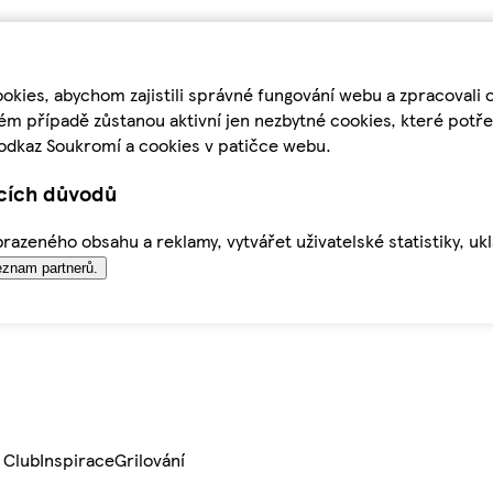
kies, abychom zajistili správné fungování webu a zpracovali 
ém případě zůstanou aktivní jen nezbytné cookies, které pot
odkaz Soukromí a cookies v patičce webu.
ících důvodů
azeného obsahu a reklamy, vytvářet uživatelské statistiky, uk
znam partnerů.
 Club
Inspirace
Grilování