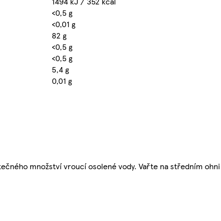
1494 kJ / 352 kcal
<0,5 g
<0,01 g
82 g
<0,5 g
<0,5 g
5,4 g
0,01 g
tečného množství vroucí osolené vody. Vařte na středním ohni 