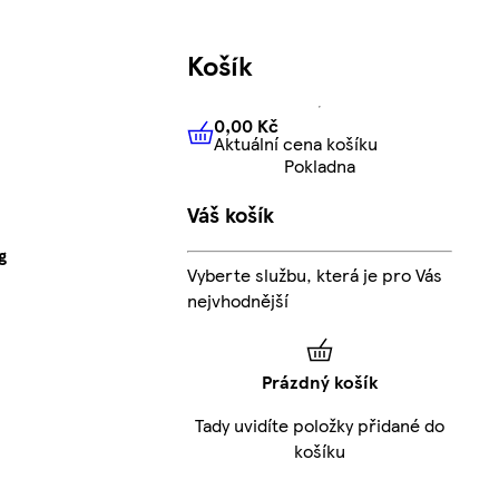
Košík
0,00 Kč
Aktuální cena košíku
0,00 Kč
Aktuální cena košíku
Pokladna
Váš košík
g
Vyberte službu, která je pro Vás
nejvhodnější
Prázdný košík
Tady uvidíte položky přidané do
košíku