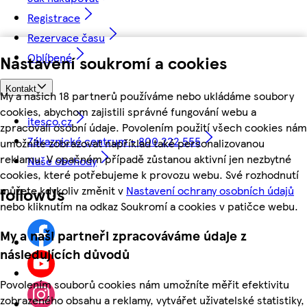
Registrace
Rezervace času
Oblíbené
Nastavení soukromí a cookies
Kontakt
My a našich 18 partnerů používáme nebo ukládáme soubory
cookies, abychom zajistili správné fungování webu a
itesco.cz
zpracovali osobní údaje. Povolením použití všech cookies nám
Zákaznické centrum - 800 222 555
umožníte zobrazovat například také personalizovanou
reklamu. V opačném případě zůstanou aktivní jen nezbytné
Naše obchody
cookies, které potřebujeme k provozu webu. Své rozhodnutí
můžete kdykoliv změnit v
Nastavení ochrany osobních údajů
followUs
nebo kliknutím na odkaz Soukromí a cookies v patičce webu.
My a naši partneři zpracováváme údaje z
následujících důvodů
Povolením souborů cookies nám umožníte měřit efektivitu
zobrazeného obsahu a reklamy, vytvářet uživatelské statistiky,