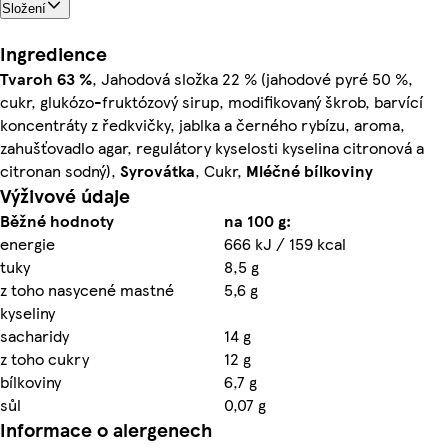
Složení
Ingredience
Tvaroh
63 %
, Jahodová složka 22 % (jahodové pyré 50 %,
cukr, glukózo-fruktózový sirup, modifikovaný škrob, barvící
koncentráty z ředkvičky, jablka a černého rybízu, aroma,
zahušťovadlo agar, regulátory kyselosti kyselina citronová a
citronan sodný),
Syrovátka
, Cukr,
Mléčné
bílkoviny
Výživové údaje
Běžné hodnoty
na 100 g:
energie
666 kJ / 159 kcal
tuky
8,5 g
z toho nasycené mastné
5,6 g
kyseliny
sacharidy
14 g
z toho cukry
12 g
bílkoviny
6,7 g
sůl
0,07 g
Informace o alergenech