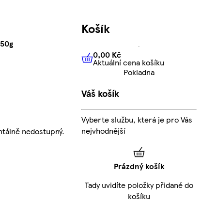
Košík
450g
0,00 Kč
Aktuální cena košíku
0,00 Kč
Aktuální cena košíku
Pokladna
Váš košík
Vyberte službu, která je pro Vás
nejvhodnější
tálně nedostupný.
Prázdný košík
Tady uvidíte položky přidané do
košíku