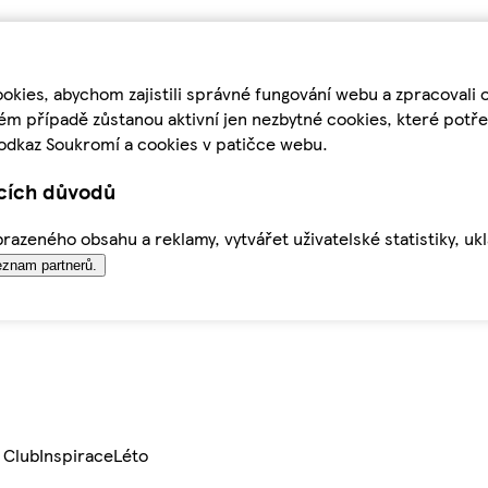
kies, abychom zajistili správné fungování webu a zpracovali 
ém případě zůstanou aktivní jen nezbytné cookies, které pot
odkaz Soukromí a cookies v patičce webu.
ících důvodů
azeného obsahu a reklamy, vytvářet uživatelské statistiky, uk
znam partnerů.
 Club
Inspirace
Léto