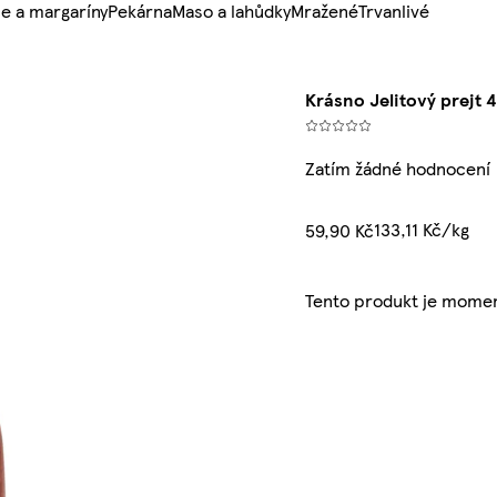
e a margaríny
Pekárna
Maso a lahůdky
Mražené
Trvanlivé
Krásno Jelitový prejt 
Zatím žádné hodnocení
133,11 Kč/kg
59,90 Kč
Tento produkt je momen