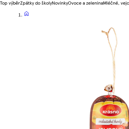
Top výběr
Zpátky do školy
Novinky
Ovoce a zelenina
Mléčné, vejc