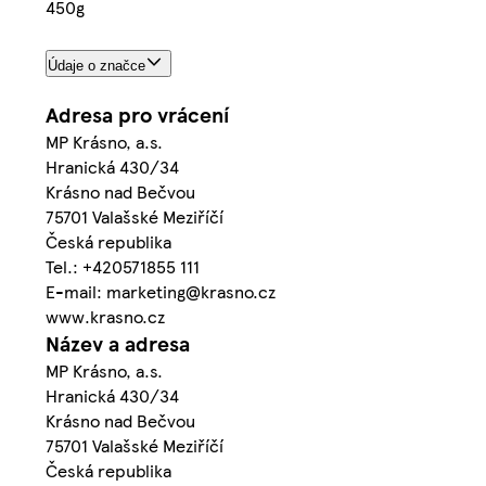
450g
Údaje o značce
Adresa pro vrácení
MP Krásno, a.s.
Hranická 430/34
Krásno nad Bečvou
75701 Valašské Meziříčí
Česká republika
Tel.: +420571855 111
E-mail: marketing@krasno.cz
www.krasno.cz
Název a adresa
MP Krásno, a.s.
Hranická 430/34
Krásno nad Bečvou
75701 Valašské Meziříčí
Česká republika