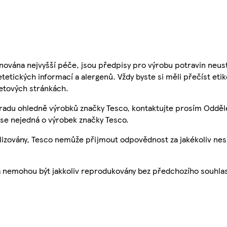
nována nejvyšší péče, jsou předpisy pro výrobu potravin neust
etetických informací a alergenů. Vždy byste si měli přečíst eti
etových stránkách.
 radu ohledně výrobků značky Tesco, kontaktujte prosím Odděl
se nejedná o výrobek značky Tesco.
ualizovány, Tesco nemůže přijmout odpovědnost za jakékoliv ne
a nemohou být jakkoliv reprodukovány bez předchozího souhla