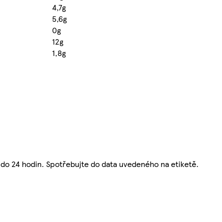
4,7g
5,6g
0g
12g
1,8g
e do 24 hodin. Spotřebujte do data uvedeného na etiketě.