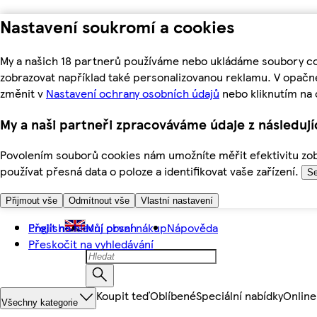
Nastavení soukromí a cookies
My a našich 18 partnerů používáme nebo ukládáme soubory coo
zobrazovat například také personalizovanou reklamu. V opačn
změnit v
Nastavení ochrany osobních údajů
nebo kliknutím na 
My a naši partneři zpracováváme údaje z následuj
Povolením souborů cookies nám umožníte měřit efektivitu zobr
používat přesná data o poloze a identifikovat vaše zařízení.
Se
Přijmout vše
Odmítnout vše
Vlastní nastavení
Přejít na hlavní obsah
English
Můj první nákup
Nápověda
Přeskočit na vyhledávání
Koupit teď
Oblíbené
Speciální nabídky
Online
Všechny kategorie