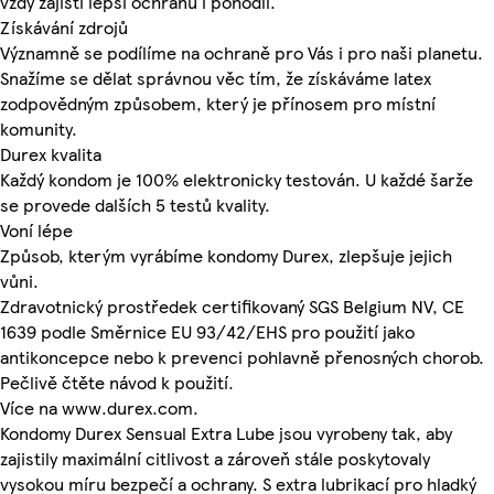
vždy zajistí lepší ochranu i pohodlí.
Získávání zdrojů
Významně se podílíme na ochraně pro Vás i pro naši planetu.
Snažíme se dělat správnou věc tím, že získáváme latex
zodpovědným způsobem, který je přínosem pro místní
komunity.
Durex kvalita
Každý kondom je 100% elektronicky testován. U každé šarže
se provede dalších 5 testů kvality.
Voní lépe
Způsob, kterým vyrábíme kondomy Durex, zlepšuje jejich
vůni.
Zdravotnický prostředek certifikovaný SGS Belgium NV, CE
1639 podle Směrnice EU 93/42/EHS pro použití jako
antikoncepce nebo k prevenci pohlavně přenosných chorob.
Pečlivě čtěte návod k použití.
Více na www.durex.com.
Kondomy Durex Sensual Extra Lube jsou vyrobeny tak, aby
zajistily maximální citlivost a zároveň stále poskytovaly
vysokou míru bezpečí a ochrany. S extra lubrikací pro hladký