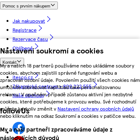
Pomoc s prvním nákupem
Jak nakupovat
Registrace
Rezervace času
Oblíbené
Nastavení soukromí a cookies
Kontakt
My a našich 18 partnerů používáme nebo ukládáme soubory
cookies, abychom zajistili správné fungování webu a
itesco.cz
zpracovali osobní údaje. Povolením použití všech cookies nám
Zákaznické centrum - 800 222 555
umožníte zobrazovat například také personalizovanou
reklamu. V opačném případě zůstanou aktivní jen nezbytné
Naše obchody
cookies, které potřebujeme k provozu webu. Své rozhodnutí
můžete kdykoliv změnit v
Nastavení ochrany osobních údajů
followUs
nebo kliknutím na odkaz Soukromí a cookies v patičce webu.
My a naši partneři zpracováváme údaje z
následujících důvodů