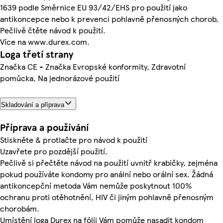
1639 podle Směrnice EU 93/42/EHS pro použití jako
antikoncepce nebo k prevenci pohlavně přenosných chorob.
Pečlivě čtěte návod k použití.
Více na www.durex.com.
Loga třetí strany
Značka CE - Značka Evropské konformity, Zdravotní
pomůcka, Na jednorázové použití
Skladování a příprava
Příprava a používání
Stiskněte & protlačte pro návod k použití
Uzavřete pro pozdější použití.
Pečlivě si přečtěte návod na použití uvnitř krabičky, zejména
pokud používáte kondomy pro anální nebo orální sex. Žádná
antikoncepční metoda Vám nemůže poskytnout 100%
ochranu proti otěhotnění, HIV či jiným pohlavně přenosným
chorobám.
Umístění loga Durex na fólii Vám pomůže nasadit kondom