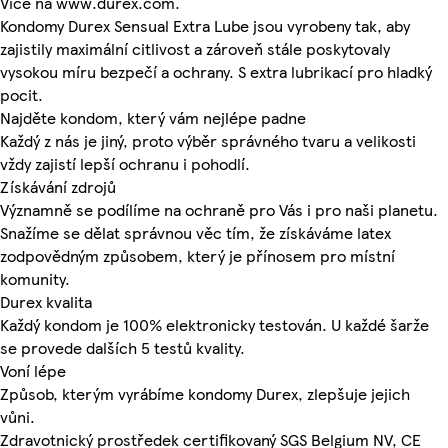
Více na www.durex.com.
Kondomy Durex Sensual Extra Lube jsou vyrobeny tak, aby
zajistily maximální citlivost a zároveň stále poskytovaly
vysokou míru bezpečí a ochrany. S extra lubrikací pro hladký
pocit.
Najděte kondom, který vám nejlépe padne
Každý z nás je jiný, proto výběr správného tvaru a velikosti
vždy zajistí lepší ochranu i pohodlí.
Získávání zdrojů
Významně se podílíme na ochraně pro Vás i pro naši planetu.
Snažíme se dělat správnou věc tím, že získáváme latex
zodpovědným způsobem, který je přínosem pro místní
komunity.
Durex kvalita
Každý kondom je 100% elektronicky testován. U každé šarže
se provede dalších 5 testů kvality.
Voní lépe
Způsob, kterým vyrábíme kondomy Durex, zlepšuje jejich
vůni.
Zdravotnický prostředek certifikovaný SGS Belgium NV, CE