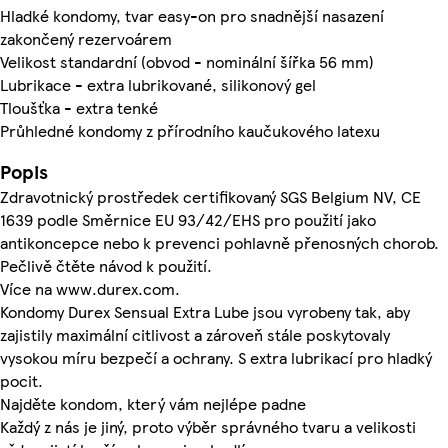
Hladké kondomy, tvar easy-on pro snadnější nasazení
zakončený rezervoárem
Velikost standardní (obvod - nominální šířka 56 mm)
Lubrikace - extra lubrikované, silikonový gel
Tloušťka - extra tenké
Průhledné kondomy z přírodního kaučukového latexu
Popis
Zdravotnický prostředek certifikovaný SGS Belgium NV, CE
1639 podle Směrnice EU 93/42/EHS pro použití jako
antikoncepce nebo k prevenci pohlavně přenosných chorob.
Pečlivě čtěte návod k použití.
Více na www.durex.com.
Kondomy Durex Sensual Extra Lube jsou vyrobeny tak, aby
zajistily maximální citlivost a zároveň stále poskytovaly
vysokou míru bezpečí a ochrany. S extra lubrikací pro hladký
pocit.
Najděte kondom, který vám nejlépe padne
Každý z nás je jiný, proto výběr správného tvaru a velikosti