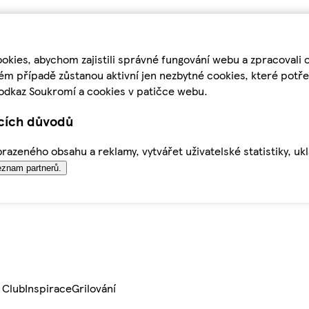
kies, abychom zajistili správné fungování webu a zpracovali 
ém případě zůstanou aktivní jen nezbytné cookies, které pot
odkaz Soukromí a cookies v patičce webu.
ících důvodů
azeného obsahu a reklamy, vytvářet uživatelské statistiky, uk
znam partnerů.
 Club
Inspirace
Grilování