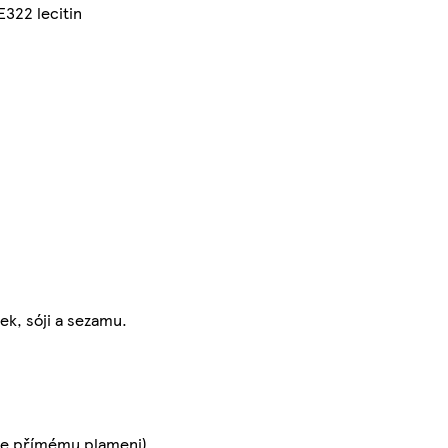
E322 lecitin
ek, sóji a sezamu.
 se přímému plameni).