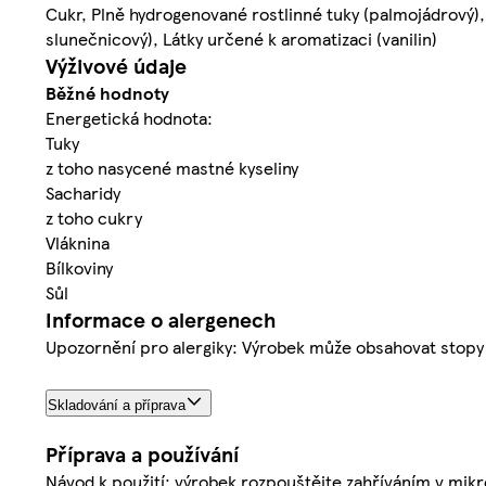
Cukr, Plně hydrogenované rostlinné tuky (palmojádrový)
slunečnicový), Látky určené k aromatizaci (vanilin)
Výživové údaje
Běžné hodnoty
Energetická hodnota:
Tuky
z toho nasycené mastné kyseliny
Sacharidy
z toho cukry
Vláknina
Bílkoviny
Sůl
Informace o alergenech
Upozornění pro alergiky: Výrobek může obsahovat stopy a
Skladování a příprava
Příprava a používání
Návod k použití: výrobek rozpouštějte zahříváním v mik