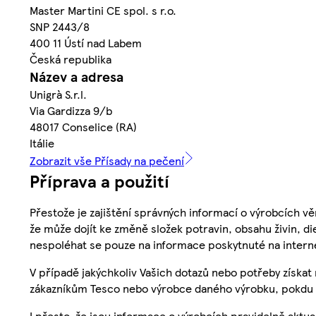
Master Martini CE spol. s r.o.
SNP 2443/8
400 11 Ústí nad Labem
Česká republika
Název a adresa
Unigrà S.r.l.
Via Gardizza 9/b
48017 Conselice (RA)
Itálie
Zobrazit vše Přísady na pečení
Příprava a použití
Přestože je zajištění správných informací o výrobcích vě
že může dojít ke změně složek potravin, obsahu živin, di
nespoléhat se pouze na informace poskytnuté na intern
V případě jakýchkoliv Vašich dotazů nebo potřeby získat
zákazníkům Tesco nebo výrobce daného výrobku, pokdu 
I přesto, že jsou informace o výrobcích pravidelně akt