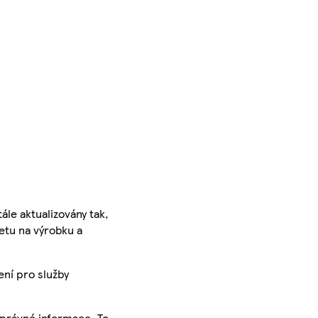
ále aktualizovány tak,
ketu na výrobku a
ení pro služby
správné informace. To