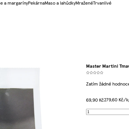
e a margaríny
Pekárna
Maso a lahůdky
Mražené
Trvanlivé
Master Martini Tma
Zatím žádné hodnoc
279,60 Kč/k
69,90 Kč