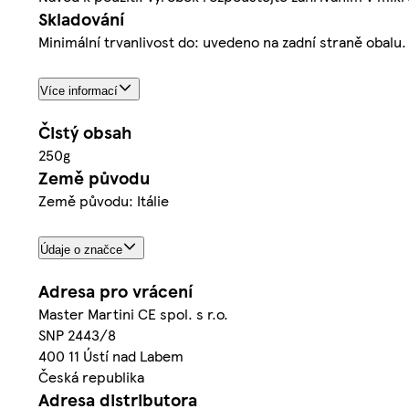
Skladování
Minimální trvanlivost do: uvedeno na zadní straně obalu
Více informací
Čistý obsah
250g
Země původu
Země původu: Itálie
Údaje o značce
Adresa pro vrácení
Master Martini CE spol. s r.o.
SNP 2443/8
400 11 Ústí nad Labem
Česká republika
Adresa distributora