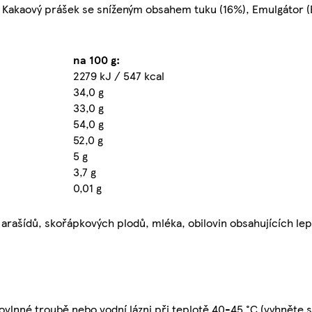
, Kakaový prášek se sníženým obsahem tuku (16%), Emulgátor (
na 100 g:
2279 kJ / 547 kcal
34,0 g
33,0 g
54,0 g
52,0 g
5 g
3,7 g
0,01 g
rašídů, skořápkových plodů, mléka, obilovin obsahujících lep
rovlnné troubě nebo vodní lázni při teplotě 40-45 °C (vyhněte