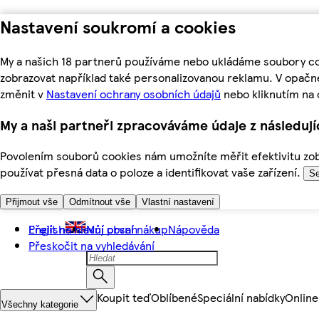
Nastavení soukromí a cookies
My a našich 18 partnerů používáme nebo ukládáme soubory coo
zobrazovat například také personalizovanou reklamu. V opačn
změnit v
Nastavení ochrany osobních údajů
nebo kliknutím na 
My a naši partneři zpracováváme údaje z následuj
Povolením souborů cookies nám umožníte měřit efektivitu zobr
používat přesná data o poloze a identifikovat vaše zařízení.
Se
Přijmout vše
Odmítnout vše
Vlastní nastavení
Přejít na hlavní obsah
English
Můj první nákup
Nápověda
Přeskočit na vyhledávání
Koupit teď
Oblíbené
Speciální nabídky
Online
Všechny kategorie