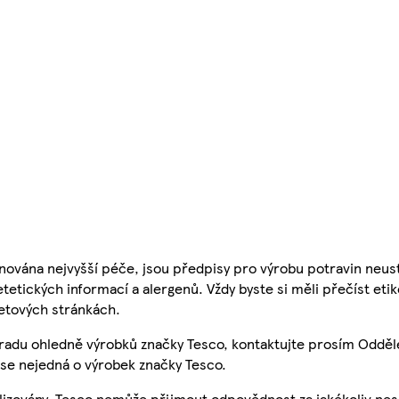
nována nejvyšší péče, jsou předpisy pro výrobu potravin neust
etetických informací a alergenů. Vždy byste si měli přečíst eti
etových stránkách.
 radu ohledně výrobků značky Tesco, kontaktujte prosím Odděl
se nejedná o výrobek značky Tesco.
ualizovány, Tesco nemůže přijmout odpovědnost za jakékoliv ne