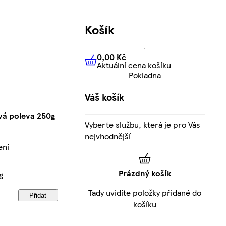
Košík
0,00 Kč
Aktuální cena košíku
0,00 Kč
Aktuální cena košíku
Pokladna
Váš košík
vá poleva 250g
Vyberte službu, která je pro Vás
nejvhodnější
ení
Prázdný košík
g
Tady uvidíte položky přidané do
Přidat
košíku