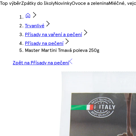
Top výběr
Zpátky do školy
Novinky
Ovoce a zelenina
Mléčné, vejc
Trvanlivé
Přísady na vaření a pečení
Přísady na pečení
Master Martini Tmavá poleva 250g
Zpět na Přísady na pečení