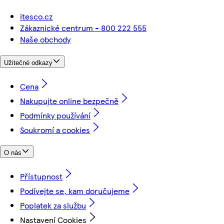
itesco.cz
Zákaznické centrum - 800 222 555
Naše obchody
Užitečné odkazy
Cena
Nakupujte online bezpečně
Podmínky používání
Soukromí a cookies
O nás
Přístupnost
Podívejte se, kam doručujeme
Poplatek za službu
Nastavení Cookies