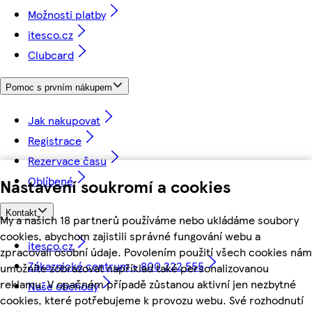
Možnosti platby
itesco.cz
Clubcard
Pomoc s prvním nákupem
Jak nakupovat
Registrace
Rezervace času
Oblíbené
Nastavení soukromí a cookies
Kontakt
My a našich 18 partnerů používáme nebo ukládáme soubory
cookies, abychom zajistili správné fungování webu a
itesco.cz
zpracovali osobní údaje. Povolením použití všech cookies nám
Zákaznické centrum - 800 222 555
umožníte zobrazovat například také personalizovanou
reklamu. V opačném případě zůstanou aktivní jen nezbytné
Naše obchody
cookies, které potřebujeme k provozu webu. Své rozhodnutí