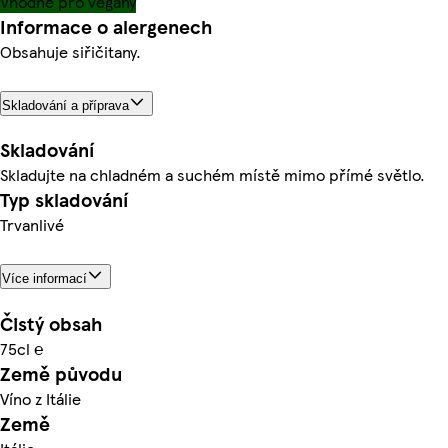
Vhodné pro vegany
Informace o alergenech
Obsahuje siřičitany.
Skladování a příprava
Skladování
Skladujte na chladném a suchém místě mimo přímé světlo.
Typ skladování
Trvanlivé
Více informací
Čistý obsah
75cl ℮
Země původu
Víno z Itálie
Země