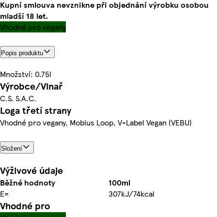
Kupní smlouva nevznikne při objednání výrobku osobou
mladší 18 let.
Vhodné pro vegany
Popis produktu
Množství: 0.75l
Výrobce/Vinař
C.S. S.A.C.
Loga třetí strany
Vhodné pro vegany, Mobius Loop, V-Label Vegan (VEBU)
Složení
Výživové údaje
Běžné hodnoty
100ml
E=
307kJ/74kcal
Vhodné pro