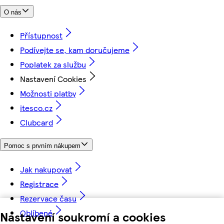
O nás
Přístupnost
Podívejte se, kam doručujeme
Poplatek za službu
Nastavení Cookies
Možnosti platby
itesco.cz
Clubcard
Pomoc s prvním nákupem
Jak nakupovat
Registrace
Rezervace času
Oblíbené
Nastavení soukromí a cookies