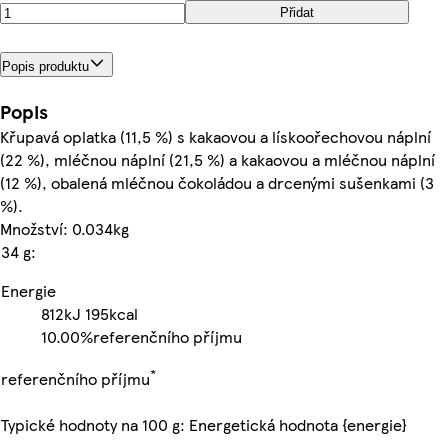
Přidat
Popis produktu
Popis
Křupavá oplatka (11,5 %) s kakaovou a lískoořechovou náplní
(22 %), mléčnou náplní (21,5 %) a kakaovou a mléčnou náplní
(12 %), obalená mléčnou čokoládou a drcenými sušenkami (3
%).
Množství: 0.034kg
34 g:
Energie
812kJ
195kcal
10.00%
referenčního příjmu
*
referenčního příjmu
Typické hodnoty na 100 g: Energetická hodnota {energie}