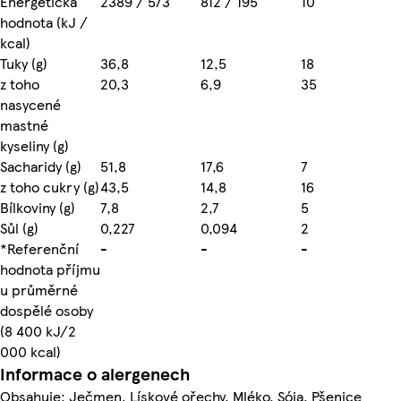
Energetická
2389 / 573
812 / 195
10
hodnota (kJ /
kcal)
Tuky (g)
36,8
12,5
18
z toho
20,3
6,9
35
nasycené
mastné
kyseliny (g)
Sacharidy (g)
51,8
17,6
7
z toho cukry (g)
43,5
14,8
16
Bílkoviny (g)
7,8
2,7
5
Sůl (g)
0,227
0,094
2
*Referenční
-
-
-
hodnota příjmu
u průměrné
dospělé osoby
(8 400 kJ/2
000 kcal)
Informace o alergenech
Obsahuje: Ječmen, Lískové ořechy, Mléko, Sója, Pšenice