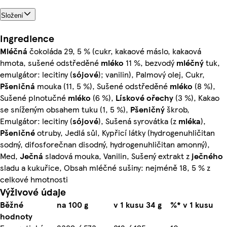
Složení
Ingredience
Mléčná
čokoláda 29, 5 % (cukr, kakaové máslo, kakaová
hmota, sušené odstředěné
mléko
11 %, bezvodý
mléčný
tuk,
emulgátor: lecitiny (
sójové
); vanilin), Palmový olej, Cukr,
Pšeničná
mouka (11, 5 %), Sušené odstředěné
mléko
(8 %),
Sušené plnotučné
mléko
(6 %),
Lískové ořechy
(3 %), Kakao
se sníženým obsahem tuku (1, 5 %),
Pšeničný
škrob,
Emulgátor: lecitiny (
sójové
), Sušená syrovátka (z
mléka
),
Pšeničné
otruby, Jedlá sůl, Kypřicí látky (hydrogenuhličitan
sodný, difosforečnan disodný, hydrogenuhličitan amonný),
Med,
Ječná
sladová mouka, Vanilin, Sušený extrakt z
ječného
sladu a kukuřice, Obsah mléčné sušiny: nejméně 18, 5 % z
celkové hmotnosti
Výživové údaje
Běžné
na 100 g
v 1 kusu 34 g
%* v 1 kusu
hodnoty