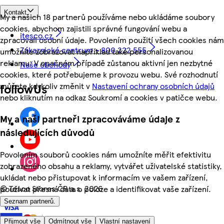
Kontakt
My a našich 18 partnerů používáme nebo ukládáme soubory
cookies, abychom zajistili správné fungování webu a
itesco.cz
zpracovali osobní údaje. Povolením použití všech cookies nám
Zákaznické centrum - 800 222 555
umožníte zobrazovat například také personalizovanou
reklamu. V opačném případě zůstanou aktivní jen nezbytné
Naše obchody
cookies, které potřebujeme k provozu webu. Své rozhodnutí
můžete kdykoliv změnit v
Nastavení ochrany osobních údajů
followUs
nebo kliknutím na odkaz Soukromí a cookies v patičce webu.
My a naši partneři zpracováváme údaje z
následujících důvodů
Povolením souborů cookies nám umožníte měřit efektivitu
zobrazeného obsahu a reklamy, vytvářet uživatelské statistiky,
ukládat nebo přistupovat k informacím ve vašem zařízení,
©
Tesco Stores ČR a.s. 2026
používat přesná data o poloze a identifikovat vaše zařízení.
Seznam partnerů.
Přijmout vše
Odmítnout vše
Vlastní nastavení