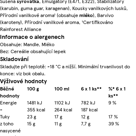
Sušená
syrovátka
, Emulgátory (E471, E322), Stabilizátory
(karubin, guma guar, karagenan), Kousky vanilkových lusků,
Přírodní vanilkové aroma¹ (obsahuje
mléko
), Barvivo
(karoteny), Přírodní vanilkové aroma, ¹Certifikováno
Rainforest Alliance
Informace o alergenech
Obsahuje: Mandle, Mléko
Bez: Cereálie obsahující lepek
Skladování
Skladujte při teplotě: -18 °C a nižší. Minimální trvanlivost do
konce: viz bok obalu.
Výživové hodnoty
Běžné
100 g
100 ml
6 x 1 ks**
%* 6 x 1
hodnoty
ks**
Energie
1481 kJ
1102 kJ
782 kJ
9 %
-
355 kcal
264 kcal
187 kcal
Tuky
23 g
17 g
12 g
17 %
z toho
15 g
11 g
7,7 g
39 %
nasycené