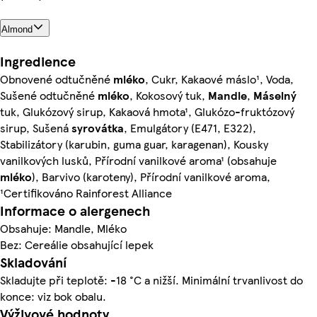
Almond
Ingredience
Obnovené odtučněné
mléko
, Cukr, Kakaové máslo¹, Voda,
Sušené odtučněné
mléko
, Kokosový tuk,
Mandle
,
Máselný
tuk, Glukózový sirup, Kakaová hmota¹, Glukózo-fruktózový
sirup, Sušená
syrovátka
, Emulgátory (E471, E322),
Stabilizátory (karubin, guma guar, karagenan), Kousky
vanilkových lusků, Přírodní vanilkové aroma¹ (obsahuje
mléko
), Barvivo (karoteny), Přírodní vanilkové aroma,
¹Certifikováno Rainforest Alliance
Informace o alergenech
Obsahuje: Mandle, Mléko
Bez: Cereálie obsahující lepek
Skladování
Skladujte při teplotě: -18 °C a nižší. Minimální trvanlivost do
konce: viz bok obalu.
Výživové hodnoty