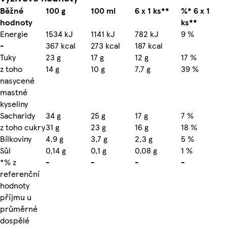
Běžné
100 g
100 ml
6 x 1 ks**
%* 6 x 1
hodnoty
ks**
Energie
1534 kJ
1141 kJ
782 kJ
9 %
-
367 kcal
273 kcal
187 kcal
Tuky
23 g
17 g
12 g
17 %
z toho
14 g
10 g
7,7 g
39 %
nasycené
mastné
kyseliny
Sacharidy
34 g
25 g
17 g
7 %
z toho cukry
31 g
23 g
16 g
18 %
Bílkoviny
4,9 g
3,7 g
2,3 g
5 %
Sůl
0,14 g
0,1 g
0,08 g
1 %
*% z
-
-
-
-
referenční
hodnoty
příjmu u
průměrné
dospělé