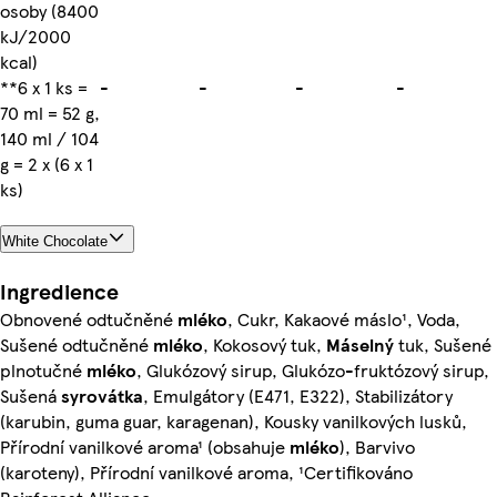
osoby (8400
kJ/2000
kcal)
**6 x 1 ks =
-
-
-
-
70 ml = 52 g,
140 ml / 104
g = 2 x (6 x 1
ks)
White Chocolate
Ingredience
Obnovené odtučněné
mléko
, Cukr, Kakaové máslo¹, Voda,
Sušené odtučněné
mléko
, Kokosový tuk,
Máselný
tuk, Sušené
plnotučné
mléko
, Glukózový sirup, Glukózo-fruktózový sirup,
Sušená
syrovátka
, Emulgátory (E471, E322), Stabilizátory
(karubin, guma guar, karagenan), Kousky vanilkových lusků,
Přírodní vanilkové aroma¹ (obsahuje
mléko
), Barvivo
(karoteny), Přírodní vanilkové aroma, ¹Certifikováno