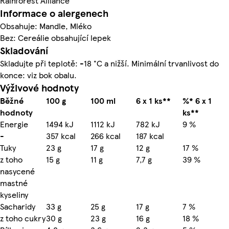
Rainforest Alliance
Informace o alergenech
Obsahuje: Mandle, Mléko
Bez: Cereálie obsahující lepek
Skladování
Skladujte při teplotě: -18 °C a nižší. Minimální trvanlivost do
konce: viz bok obalu.
Výživové hodnoty
Běžné
100 g
100 ml
6 x 1 ks**
%* 6 x 1
hodnoty
ks**
Energie
1494 kJ
1112 kJ
782 kJ
9 %
-
357 kcal
266 kcal
187 kcal
Tuky
23 g
17 g
12 g
17 %
z toho
15 g
11 g
7,7 g
39 %
nasycené
mastné
kyseliny
Sacharidy
33 g
25 g
17 g
7 %
z toho cukry
30 g
23 g
16 g
18 %