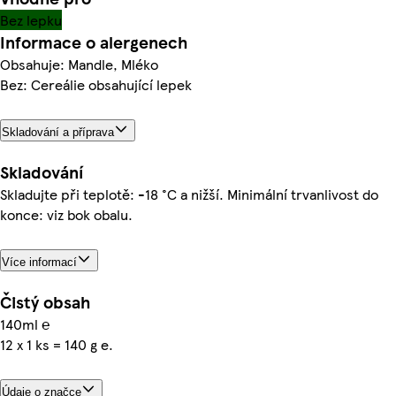
Bez lepku
Informace o alergenech
Obsahuje: Mandle, Mléko
Bez: Cereálie obsahující lepek
Skladování a příprava
Skladování
Skladujte při teplotě: -18 °C a nižší. Minimální trvanlivost do
konce: viz bok obalu.
Více informací
Čistý obsah
140ml ℮
12 x 1 ks = 140 g e.
Údaje o značce