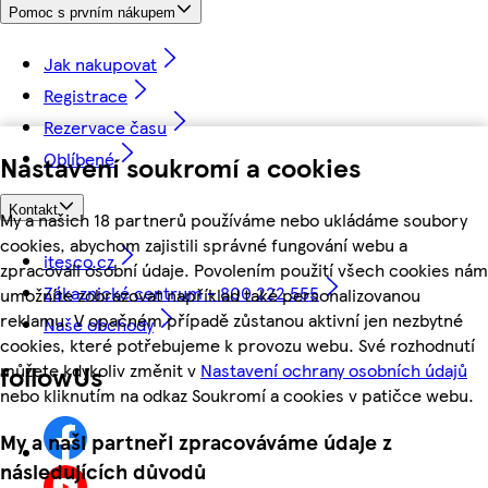
Pomoc s prvním nákupem
Jak nakupovat
Registrace
Rezervace času
Oblíbené
Nastavení soukromí a cookies
Kontakt
My a našich 18 partnerů používáme nebo ukládáme soubory
cookies, abychom zajistili správné fungování webu a
itesco.cz
zpracovali osobní údaje. Povolením použití všech cookies nám
Zákaznické centrum - 800 222 555
umožníte zobrazovat například také personalizovanou
reklamu. V opačném případě zůstanou aktivní jen nezbytné
Naše obchody
cookies, které potřebujeme k provozu webu. Své rozhodnutí
můžete kdykoliv změnit v
Nastavení ochrany osobních údajů
followUs
nebo kliknutím na odkaz Soukromí a cookies v patičce webu.
My a naši partneři zpracováváme údaje z
následujících důvodů