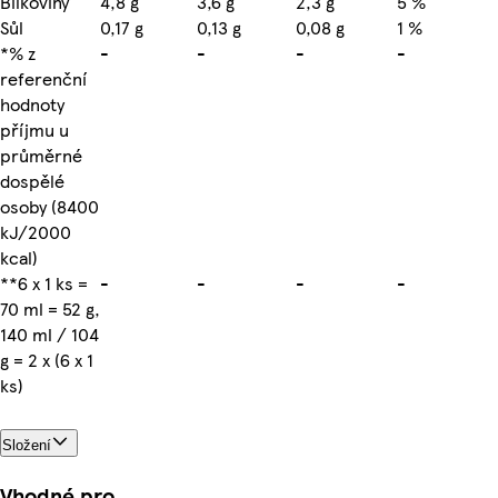
Bílkoviny
4,8 g
3,6 g
2,3 g
5 %
Sůl
0,17 g
0,13 g
0,08 g
1 %
*% z
-
-
-
-
referenční
hodnoty
příjmu u
průměrné
dospělé
osoby (8400
kJ/2000
kcal)
**6 x 1 ks =
-
-
-
-
70 ml = 52 g,
140 ml / 104
g = 2 x (6 x 1
ks)
Složení
Vhodné pro