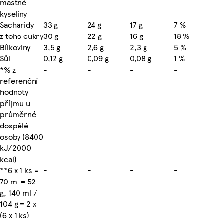
mastné
kyseliny
Sacharidy
33 g
24 g
17 g
7 %
z toho cukry
30 g
22 g
16 g
18 %
Bílkoviny
3,5 g
2,6 g
2,3 g
5 %
Sůl
0,12 g
0,09 g
0,08 g
1 %
*% z
-
-
-
-
referenční
hodnoty
příjmu u
průměrné
dospělé
osoby (8400
kJ/2000
kcal)
**6 x 1 ks =
-
-
-
-
70 ml = 52
g, 140 ml /
104 g = 2 x
(6 x 1 ks)