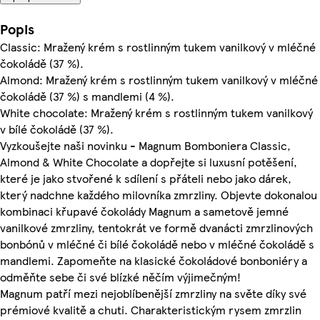
Popis
Classic: Mražený krém s rostlinným tukem vanilkový v mléčné
čokoládě (37 %).
Almond: Mražený krém s rostlinným tukem vanilkový v mléčné
čokoládě (37 %) s mandlemi (4 %).
White chocolate: Mražený krém s rostlinným tukem vanilkový
v bílé čokoládě (37 %).
Vyzkoušejte naši novinku - Magnum Bomboniera Classic,
Almond & White Chocolate a dopřejte si luxusní potěšení,
které je jako stvořené k sdílení s přáteli nebo jako dárek,
který nadchne každého milovníka zmrzliny. Objevte dokonalou
kombinaci křupavé čokolády Magnum a sametově jemné
vanilkové zmrzliny, tentokrát ve formě dvanácti zmrzlinových
bonbónů v mléčné či bílé čokoládě nebo v mléčné čokoládě s
mandlemi. Zapomeňte na klasické čokoládové bonboniéry a
odměňte sebe či své blízké něčím výjimečným!
Magnum patří mezi nejoblíbenější zmrzliny na světe díky své
prémiové kvalitě a chuti. Charakteristickým rysem zmrzlin