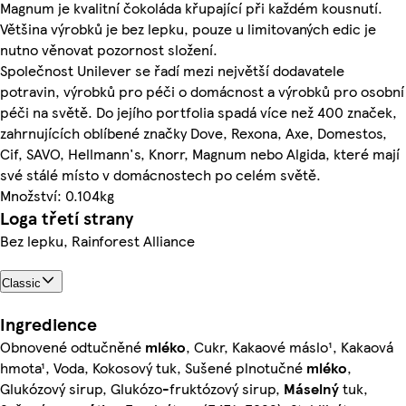
Magnum je kvalitní čokoláda křupající při každém kousnutí.
Většina výrobků je bez lepku, pouze u limitovaných edic je
nutno věnovat pozornost složení.
Společnost Unilever se řadí mezi největší dodavatele
potravin, výrobků pro péči o domácnost a výrobků pro osobní
péči na světě. Do jejího portfolia spadá více než 400 značek,
zahrnujících oblíbené značky Dove, Rexona, Axe, Domestos,
Cif, SAVO, Hellmann's, Knorr, Magnum nebo Algida, které mají
své stálé místo v domácnostech po celém světě.
Množství: 0.104kg
Loga třetí strany
Bez lepku, Rainforest Alliance
Classic
Ingredience
Obnovené odtučněné
mléko
, Cukr, Kakaové máslo¹, Kakaová
hmota¹, Voda, Kokosový tuk, Sušené plnotučné
mléko
,
Glukózový sirup, Glukózo-fruktózový sirup,
Máselný
tuk,