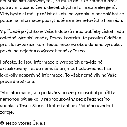
neustále aktualizovány tak, že může dojít ke změně složek
potravin, obsahu živin, dietetických informací a alergenů.
Vždy byste si měli přečíst etiketu na výrobku a nespoléhat se
pouze na informace poskytnuté na internetových stránkách.
V případě jakýchkoliv Vašich dotazů nebo potřeby získat radu
ohledně výrobků značky Tesco, kontaktujte prosím Oddělení
pro služby zákazníkům Tesco nebo výrobce daného výrobku,
pokdu se nejedná o výrobek značky Tesco.
I přesto, že jsou informace o výrobcích pravidelně
aktualizovány, Tesco nemůže přijmout odpovědnost za
jakékoliv nesprávné informace. To však nemá vliv na Vaše
práva dle zákona.
Tyto informace jsou podávány pouze pro osobní použití a
nemohou být jakkoliv reprodukovány bez předchozího
souhlasu Tesco Stores Limited ani bez řádného uvedení
zdroje.
© Tesco Stores ČR a.s.