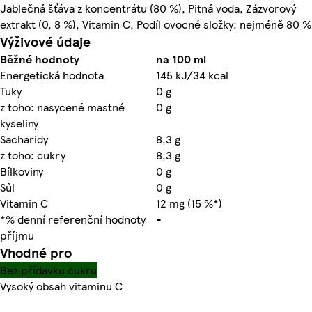
Jablečná šťáva z koncentrátu (80 %), Pitná voda, Zázvorový
extrakt (0, 8 %), Vitamin C, Podíl ovocné složky: nejméně 80 %
Výživové údaje
Běžné hodnoty
na 100 ml
Energetická hodnota
145 kJ/34 kcal
Tuky
0 g
z toho: nasycené mastné
0 g
kyseliny
Sacharidy
8,3 g
z toho: cukry
8,3 g
Bílkoviny
0 g
Sůl
0 g
Vitamin C
12 mg (15 %*)
*% denní referenční hodnoty
-
příjmu
Vhodné pro
Bez přídavku cukru
Vysoký obsah vitaminu C