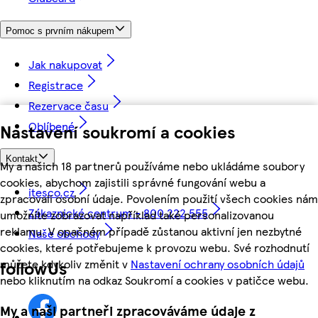
Pomoc s prvním nákupem
Jak nakupovat
Registrace
Rezervace času
Oblíbené
Nastavení soukromí a cookies
Kontakt
My a našich 18 partnerů používáme nebo ukládáme soubory
cookies, abychom zajistili správné fungování webu a
itesco.cz
zpracovali osobní údaje. Povolením použití všech cookies nám
Zákaznické centrum - 800 222 555
umožníte zobrazovat například také personalizovanou
reklamu. V opačném případě zůstanou aktivní jen nezbytné
Naše obchody
cookies, které potřebujeme k provozu webu. Své rozhodnutí
můžete kdykoliv změnit v
Nastavení ochrany osobních údajů
followUs
nebo kliknutím na odkaz Soukromí a cookies v patičce webu.
My a naši partneři zpracováváme údaje z