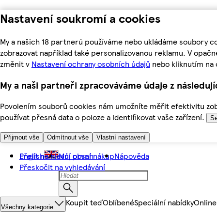
Nastavení soukromí a cookies
My a našich 18 partnerů používáme nebo ukládáme soubory coo
zobrazovat například také personalizovanou reklamu. V opačn
změnit v
Nastavení ochrany osobních údajů
nebo kliknutím na 
My a naši partneři zpracováváme údaje z následuj
Povolením souborů cookies nám umožníte měřit efektivitu zobr
používat přesná data o poloze a identifikovat vaše zařízení.
Se
Přijmout vše
Odmítnout vše
Vlastní nastavení
Přejít na hlavní obsah
English
Můj první nákup
Nápověda
Přeskočit na vyhledávání
Koupit teď
Oblíbené
Speciální nabídky
Online
Všechny kategorie