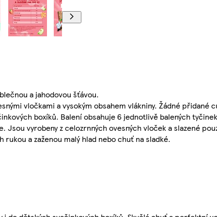
ablečnou a jahodovou šťávou.
vesnými vločkami a vysokým obsahem vlákniny. Žádné přidané cu
inkových boxíků. Balení obsahuje 6 jednotlivě balených tyčinek
e. Jsou vyrobeny z celozrnných ovesných vloček a slazené po
ch rukou a zaženou malý hlad nebo chuť na sladké.
y i do dětských svačinkových boxíků. Skvělá chuť a perfektní