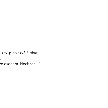
kry, plno skvělé chuti.
.
uze ovocem. Neobsahují
 volba bez kompromisů