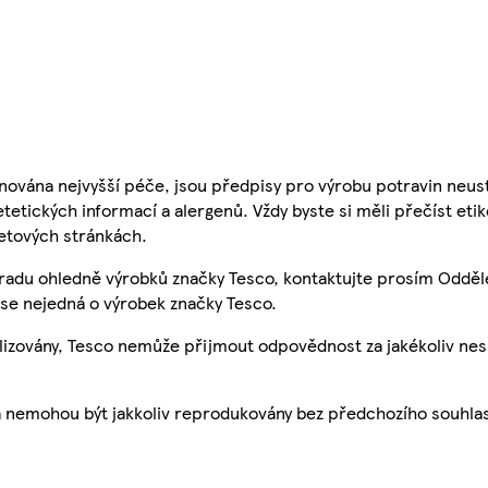
nována nejvyšší péče, jsou předpisy pro výrobu potravin neust
etetických informací a alergenů. Vždy byste si měli přečíst eti
etových stránkách.
 radu ohledně výrobků značky Tesco, kontaktujte prosím Odděl
se nejedná o výrobek značky Tesco.
ualizovány, Tesco nemůže přijmout odpovědnost za jakékoliv ne
a nemohou být jakkoliv reprodukovány bez předchozího souhla