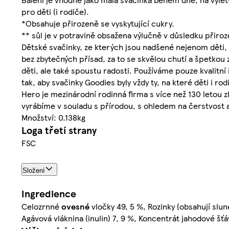
pro děti (i rodiče).
*Obsahuje přirozeně se vyskytující cukry.
** sůl je v potravině obsažena výlučně v důsledku přiroz
Dětské svačinky, ze kterých jsou nadšené nejenom děti, a
bez zbytečných přísad, za to se skvělou chutí a špetkou
děti, ale také spoustu radosti. Používáme pouze kvalit
tak, aby svačinky Goodies byly vždy ty, na které děti i rod
Hero je mezinárodní rodinná firma s více než 130 letou
vyrábíme v souladu s přírodou, s ohledem na čerstvost a
Množství: 0.138kg
Loga třetí strany
FSC
Složení
Ingredience
Celozrnné
ovesné
vločky 49, 5 %, Rozinky (obsahují slun
Agávová vláknina (inulin) 7, 9 %, Koncentrát jahodové šťá