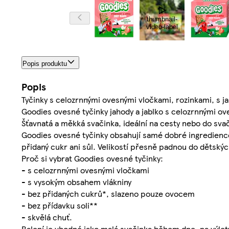
thumbnail-
video-label
Popis produktu
Popis
Tyčinky s celozrnnými ovesnými vločkami, rozinkami, s j
Goodies ovesné tyčinky jahody a jablko s celozrnnými o
Šťavnatá a měkká svačinka, ideální na cesty nebo do svač
Goodies ovesné tyčinky obsahují samé dobré ingredienc
přidaný cukr ani sůl. Velikostí přesně padnou do dětský
Proč si vybrat Goodies ovesné tyčinky:
- s celozrnnými ovesnými vločkami
- s vysokým obsahem vlákniny
- bez přidaných cukrů*, slazeno pouze ovocem
- bez přídavku soli**
- skvělá chuť.
Balení je vhodné jako malá svačinka během dne, na výlet