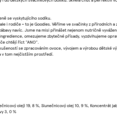
eně se vyskytujícího sodíku.
le i rodiče - to je Goodies. Věříme ve svačinky z přírodních a 
 zábavy navíc. Jsme na misi přinášet nejenom nutričně vyvážen
ní ingredience, omezujeme zbytečné přísady, vyzdvihujeme op
iče chtějí říct "ANO".
 zkušeností se zpracováním ovoce, vývojem a výrobou dětské vý
 v tom nejčistším prostředí.
ečnicový olej) 19, 8 %, Slunečnicový olej 10, 9 %, Koncentrát ja
vy 3, 0 %