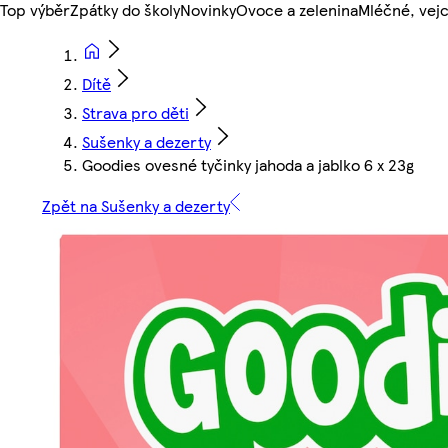
Top výběr
Zpátky do školy
Novinky
Ovoce a zelenina
Mléčné, vejc
Dítě
Strava pro děti
Sušenky a dezerty
Goodies ovesné tyčinky jahoda a jablko 6 x 23g
Zpět na Sušenky a dezerty