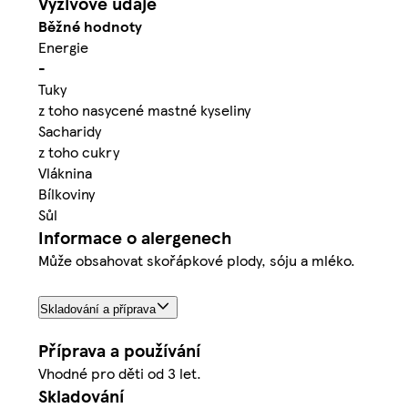
Výživové údaje
Běžné hodnoty
Energie
-
Tuky
z toho nasycené mastné kyseliny
Sacharidy
z toho cukry
Vláknina
Bílkoviny
Sůl
Informace o alergenech
Může obsahovat skořápkové plody, sóju a mléko.
Skladování a příprava
Příprava a používání
Vhodné pro děti od 3 let.
Skladování