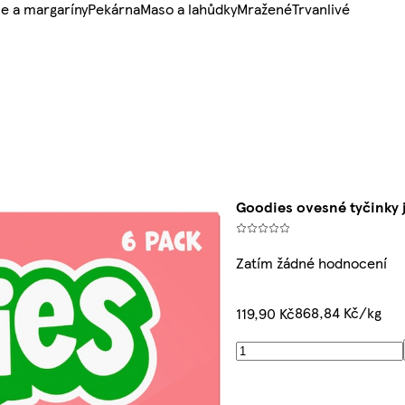
e a margaríny
Pekárna
Maso a lahůdky
Mražené
Trvanlivé
Goodies ovesné tyčinky j
Zatím žádné hodnocení
868,84 Kč/kg
119,90 Kč