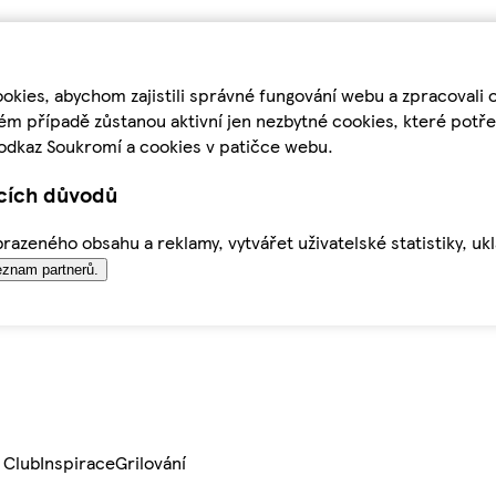
kies, abychom zajistili správné fungování webu a zpracovali 
ém případě zůstanou aktivní jen nezbytné cookies, které pot
odkaz Soukromí a cookies v patičce webu.
ících důvodů
azeného obsahu a reklamy, vytvářet uživatelské statistiky, uk
znam partnerů.
 Club
Inspirace
Grilování