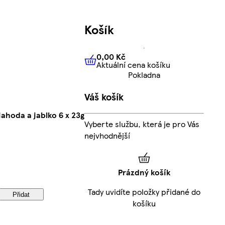
Košík
0,00 Kč
Aktuální cena košíku
0,00 Kč
Aktuální cena košíku
Pokladna
Váš košík
ahoda a jablko 6 x 23g
Vyberte službu, která je pro Vás
nejvhodnější
Prázdný košík
Tady uvidíte položky přidané do
Přidat
košíku