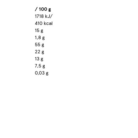
/ 100 g
1718 kJ/
410 kcal
15 g
1,8 g
55 g
22 g
13 g
7,5 g
0,03 g