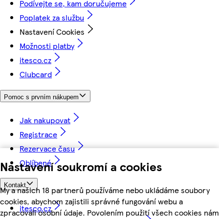
Podívejte se, kam doručujeme
Poplatek za službu
Nastavení Cookies
Možnosti platby
itesco.cz
Clubcard
Pomoc s prvním nákupem
Jak nakupovat
Registrace
Rezervace času
Oblíbené
Nastavení soukromí a cookies
Kontakt
My a našich 18 partnerů používáme nebo ukládáme soubory
cookies, abychom zajistili správné fungování webu a
itesco.cz
zpracovali osobní údaje. Povolením použití všech cookies nám