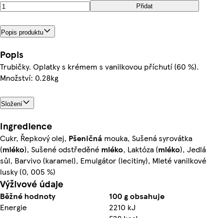
Přidat
Popis produktu
Popis
Trubičky. Oplatky s krémem s vanilkovou příchutí (60 %).
Množství: 0.28kg
Složení
Ingredience
Cukr, Řepkový olej,
Pšeničná
mouka, Sušená syrovátka
(
mléko
), Sušené odstředěné
mléko
, Laktóza (
mléko
), Jedlá
sůl, Barvivo (karamel), Emulgátor (lecitiny), Mleté vanilkové
lusky (0, 005 %)
Výživové údaje
Běžné hodnoty
100 g obsahuje
Energie
2210 kJ