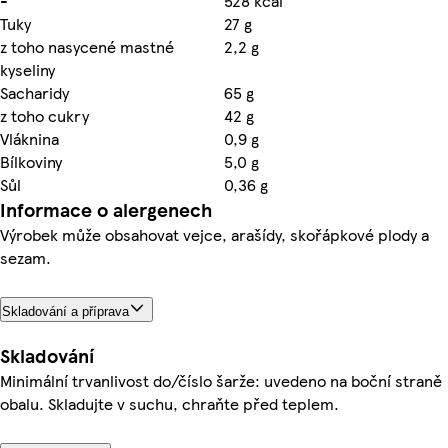
-
528 kcal
Tuky
27 g
z toho nasycené mastné
2,2 g
kyseliny
Sacharidy
65 g
z toho cukry
42 g
Vláknina
0,9 g
Bílkoviny
5,0 g
Sůl
0,36 g
Informace o alergenech
Výrobek může obsahovat vejce, arašídy, skořápkové plody a
sezam.
Skladování a příprava
Skladování
Minimální trvanlivost do/číslo šarže: uvedeno na boční straně
obalu. Skladujte v suchu, chraňte před teplem.