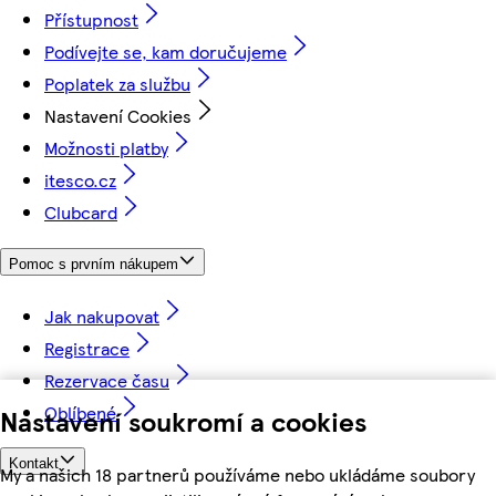
Přístupnost
Podívejte se, kam doručujeme
Poplatek za službu
Nastavení Cookies
Možnosti platby
itesco.cz
Clubcard
Pomoc s prvním nákupem
Jak nakupovat
Registrace
Rezervace času
Oblíbené
Nastavení soukromí a cookies
Kontakt
My a našich 18 partnerů používáme nebo ukládáme soubory