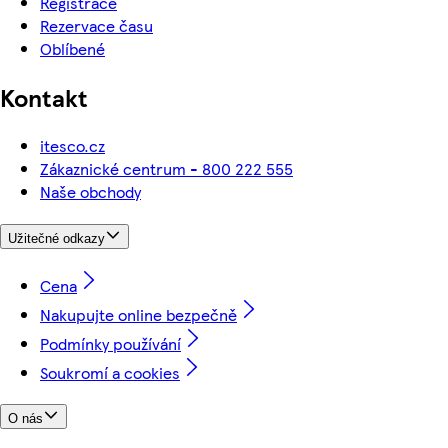
Registrace
Rezervace času
Oblíbené
Kontakt
itesco.cz
Zákaznické centrum - 800 222 555
Naše obchody
Užitečné odkazy
Cena
Nakupujte online bezpečně
Podmínky používání
Soukromí a cookies
O nás