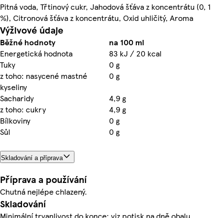
Pitná voda, Třtinový cukr, Jahodová šťáva z koncentrátu (0, 1
%), Citronová šťáva z koncentrátu, Oxid uhličitý, Aroma
Výživové údaje
Běžné hodnoty
na 100 ml
Energetická hodnota
83 kJ / 20 kcal
Tuky
0 g
z toho: nasycené mastné
0 g
kyseliny
Sacharidy
4,9 g
z toho: cukry
4,9 g
Bílkoviny
0 g
Sůl
0 g
Skladování a příprava
Příprava a používání
Chutná nejlépe chlazený.
Skladování
Minimální trvanlivost do konce: viz potisk na dně obalu.