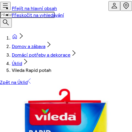
Přejít na hlavní obsah
Přeskočit na vyhledávání
Domov a zábava
Domácí potřeby a dekorace
Úklid
Vileda Rapid potah
Zpět na Úklid