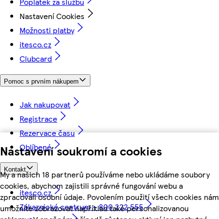
Poplatek za službu
Nastavení Cookies
Možnosti platby
itesco.cz
Clubcard
Pomoc s prvním nákupem
Jak nakupovat
Registrace
Rezervace času
Oblíbené
Nastavení soukromí a cookies
Kontakt
My a našich 18 partnerů používáme nebo ukládáme soubory
cookies, abychom zajistili správné fungování webu a
itesco.cz
zpracovali osobní údaje. Povolením použití všech cookies nám
Zákaznické centrum - 800 222 555
umožníte zobrazovat například také personalizovanou