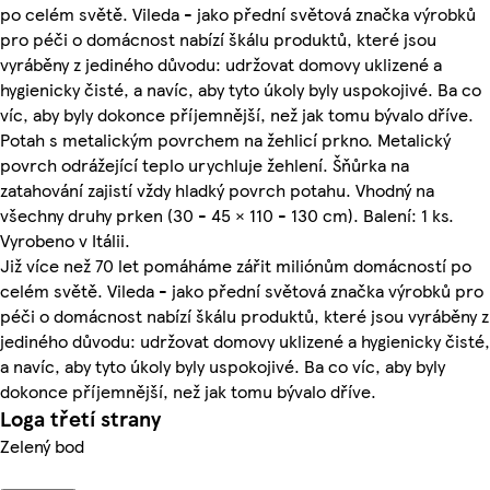
po celém světě. Vileda - jako přední světová značka výrobků
pro péči o domácnost nabízí škálu produktů, které jsou
vyráběny z jediného důvodu: udržovat domovy uklizené a
hygienicky čisté, a navíc, aby tyto úkoly byly uspokojivé. Ba co
víc, aby byly dokonce příjemnější, než jak tomu bývalo dříve.
Potah s metalickým povrchem na žehlicí prkno. Metalický
povrch odrážející teplo urychluje žehlení. Šňůrka na
zatahování zajistí vždy hladký povrch potahu. Vhodný na
všechny druhy prken (30 - 45 × 110 - 130 cm). Balení: 1 ks.
Vyrobeno v Itálii.
Již více než 70 let pomáháme zářit miliónům domácností po
celém světě. Vileda - jako přední světová značka výrobků pro
péči o domácnost nabízí škálu produktů, které jsou vyráběny z
jediného důvodu: udržovat domovy uklizené a hygienicky čisté,
a navíc, aby tyto úkoly byly uspokojivé. Ba co víc, aby byly
dokonce příjemnější, než jak tomu bývalo dříve.
Loga třetí strany
Zelený bod