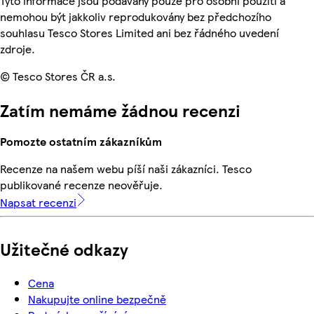
Tyto informace jsou podávány pouze pro osobní použití a
nemohou být jakkoliv reprodukovány bez předchozího
souhlasu Tesco Stores Limited ani bez řádného uvedení
zdroje.
© Tesco Stores ČR a.s.
Zatím nemáme žádnou recenzi
Pomozte ostatním zákazníkům
Recenze na našem webu píší naši zákazníci. Tesco
publikované recenze neověřuje.
Napsat recenzi
Užitečné odkazy
Cena
Nakupujte online bezpečně