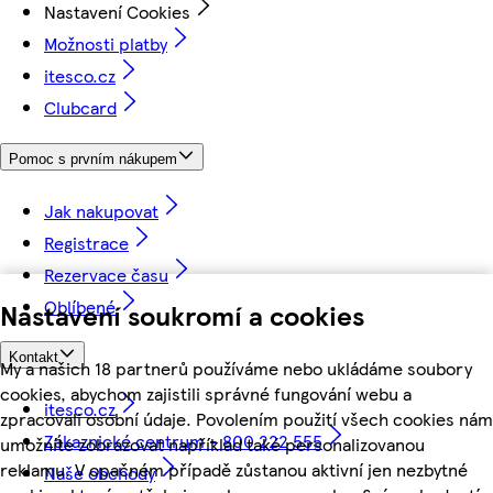
Nastavení Cookies
Možnosti platby
itesco.cz
Clubcard
Pomoc s prvním nákupem
Jak nakupovat
Registrace
Rezervace času
Oblíbené
Nastavení soukromí a cookies
Kontakt
My a našich 18 partnerů používáme nebo ukládáme soubory
cookies, abychom zajistili správné fungování webu a
itesco.cz
zpracovali osobní údaje. Povolením použití všech cookies nám
Zákaznické centrum - 800 222 555
umožníte zobrazovat například také personalizovanou
reklamu. V opačném případě zůstanou aktivní jen nezbytné
Naše obchody