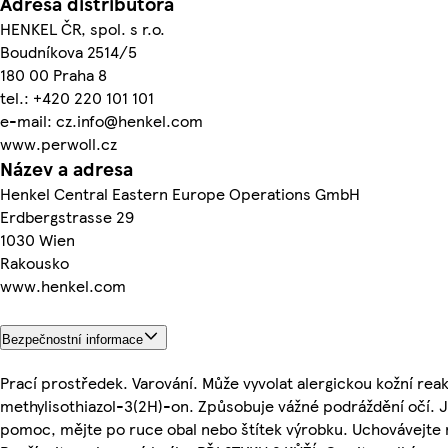
Adresa distributora
HENKEL ČR, spol. s r.o.
Boudníkova 2514/5
180 00 Praha 8
tel.: +420 220 101 101
e-mail: cz.info@henkel.com
www.perwoll.cz
Název a adresa
Henkel Central Eastern Europe Operations GmbH
Erdbergstrasse 29
1030 Wien
Rakousko
www.henkel.com
Bezpečnostní informace
Prací prostředek. Varování. Může vyvolat alergickou kožní rea
methylisothiazol-3(2H)-on. Způsobuje vážné podráždění očí. J
pomoc, mějte po ruce obal nebo štítek výrobku. Uchovávejte