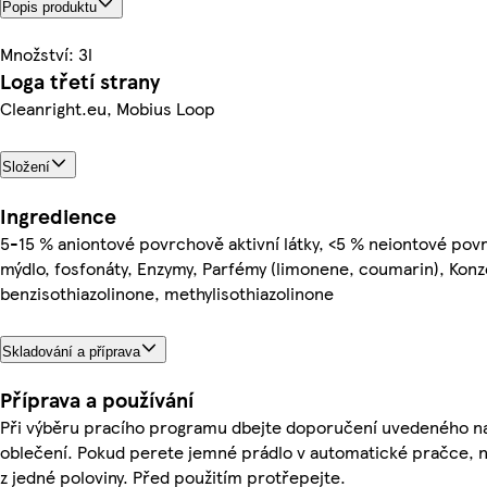
Popis produktu
Množství: 3l
Loga třetí strany
Cleanright.eu, Mobius Loop
Složení
Ingredience
5-15 % aniontové povrchově aktivní látky, <5 % neiontové povrc
mýdlo, fosfonáty, Enzymy, Parfémy (limonene, coumarin), Konze
benzisothiazolinone, methylisothiazolinone
Skladování a příprava
Příprava a používání
Při výběru pracího programu dbejte doporučení uvedeného n
oblečení. Pokud perete jemné prádlo v automatické pračce, ne
z jedné poloviny. Před použitím protřepejte.