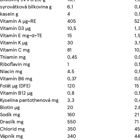
syrovátková bílkovina g
6,1
0,
kasein g
4
0,
Vitamín A µg-RE
405
52
Vitamín D3 µg
10,5
1,
Vitamín E mg-α-TE
15
1,
Vitamín K µg
30
3,
Vitamín C mg
81
10
Thiamin mg
0,45
0,
Riboflavin mg
1
0,
Niacin mg
4,5
0,
Vitamín B6 mg
0,37
0,
Folát µg (DFE)
120
15
Vitamín B12 µg
0,8
0,
Kyselina pantothenová mg
3,3
0,
Biotin µg
20
2,
Sodík mg
160
21
Draslík mg
550
71
Chlorid mg
350
45
Vápník mg
340
44