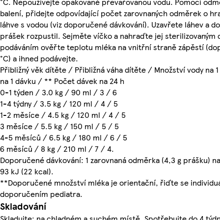
°C. Nepoužívejte opakovaně převařovanou vodu. Pomocí odměr
balení, přidejte odpovídající počet zarovnaných odměrek o hra
láhve s vodou (viz doporučené dávkování). Uzavřete láhev a d
prášek rozpustil. Sejměte víčko a nahraďte jej sterilizovaným
podáváním ověřte teplotu mléka na vnitřní straně zápěstí (do
°C) a ihned podávejte.
Přibližný věk dítěte / Přibližná váha dítěte / Množství vody n
na 1 dávku / ** Počet dávek na 24 h
0-1 týden / 3.0 kg / 90 ml / 3 / 6
1-4 týdny / 3.5 kg / 120 ml / 4 / 5
1-2 měsíce / 4.5 kg / 120 ml / 4 / 5
3 měsíce / 5.5 kg / 150 ml / 5 / 5
4-5 měsíců / 6.5 kg / 180 ml / 6 / 5
6 měsíců / 8 kg / 210 ml / 7 / 4.
Doporučené dávkování: 1 zarovnaná odměrka (4,3 g prášku) na
93 kJ (22 kcal).
**Doporučené množství mléka je orientační, řiďte se individuá
doporučením pediatra.
Skladování
Skladujte: na chladném a suchém místě. Spotřebujte do 4 týdn