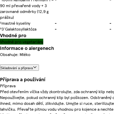
90 ml převařené vody + 3
zarovnané odměrky (12,9 g
prášku)
²mastné kyseliny
-
-
³3'Galaktosyllaktóza
-
-
Vhodné pro
Vhodné pro vegetariány
Informace o alergenech
Obsahuje: Mléko
Skladování a příprava
Příprava a používání
Příprava
Před otevřením víčka vždy zkontrolujte, zda ochranný klip neby
Nepoužívejte, pokud ochranný klip byl poškozen. Odstraněný oc
ihned, mimo dosah dětí, zlikvidujte. Umyjte si ruce, sterilizu
lahvičku. Převařte pitnou vodu vhodnou pro kojence a nechte