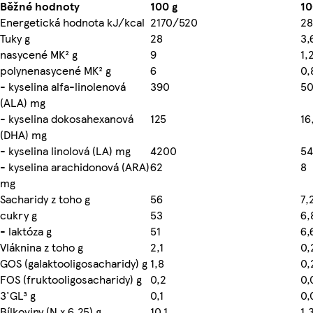
Běžné hodnoty
100 g
10
Energetická hodnota kJ/kcal
2170/520
28
Tuky g
28
3,
nasycené MK² g
9
1,
polynenasycené MK² g
6
0,
- kyselina alfa-linolenová
390
5
(ALA) mg
- kyselina dokosahexanová
125
16
(DHA) mg
- kyselina linolová (LA) mg
4200
54
- kyselina arachidonová (ARA)
62
8
mg
Sacharidy z toho g
56
7,
cukry g
53
6,
- laktóza g
51
6,
Vláknina z toho g
2,1
0,
GOS (galaktooligosacharidy) g
1,8
0,
FOS (fruktooligosacharidy) g
0,2
0,
3'GL³ g
0,1
0,
Bílkoviny (N x 6.25) g
10,1
1,