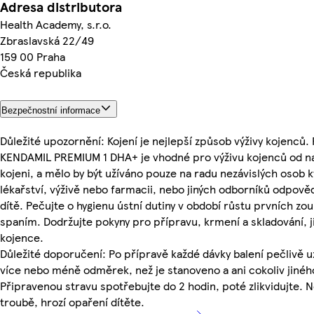
Adresa distributora
Health Academy, s.r.o.
Zbraslavská 22/49
159 00 Praha
Česká republika
Bezpečnostní informace
Důležité upozornění: Kojení je nejlepší způsob výživy kojenců
KENDAMIL PREMIUM 1 DHA+ je vhodné pro výživu kojenců od na
kojeni, a mělo by být užíváno pouze na radu nezávislých osob k
lékařství, výživě nebo farmacii, nebo jiných odborníků odpově
dítě. Pečujte o hygienu ústní dutiny v období růstu prvních z
spaním. Dodržujte pokyny pro přípravu, krmení a skladování, j
kojence.
Důležité doporučení: Po přípravě každé dávky balení pečlivě 
více nebo méně odměrek, než je stanoveno a ani cokoliv jinéh
Připravenou stravu spotřebujte do 2 hodin, poté zlikvidujte. 
troubě, hrozí opaření dítěte.