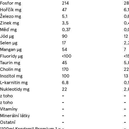
Fosfor mg
214
28
Hořčík mg
47
6,
Železo mg
5,1
0,
Zinek mg
3,5
0,
Měď mg
0,37
0,
Jód µg
90
12
Selen µg
17
2,
Mangan µg
54
7
Fluoridy µg
<100
<1
Taurin mg
45
5,
Cholin mg
170
22
Inozitol mg
100
13
L-karnitin mg
6,8
0,
Nukleotidy mg
22
2,
z toho
-
-
z toho
-
-
Vitamíny
-
-
Minerální látky
-
-
Ostatní
-
-
¹100ml Kendamil Premium 1 =
-
-