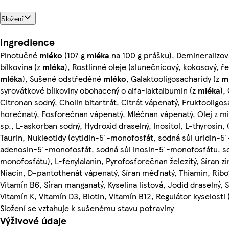
Složení
Ingredience
Plnotučné
mléko
(107 g
mléka
na 100 g prášku), Demineralizo
bílkovina (z
mléka
), Rostlinné oleje (slunečnicový, kokosový, ř
mléka
), Sušené odstředěné
mléko
, Galaktooligosacharidy (z
m
syrovátkové bílkoviny obohacený o alfa-laktalbumin (z
mléka
),
Citronan sodný, Cholin bitartrát, Citrát vápenatý, Fruktooligos
horečnatý, Fosforečnan vápenatý, Mléčnan vápenatý, Olej z m
sp., L-askorban sodný, Hydroxid draselný, Inositol, L-thyrosin, 
Taurin, Nukleotidy (cytidin-5'-monofosfát, sodná sůl uridin-
adenosin-5'-monofosfát, sodná sůl inosin-5'-monofosfátu, s
monofosfátu), L-fenylalanin, Pyrofosforečnan železitý, Síran zi
Niacin, D-pantothenát vápenatý, Síran měďnatý, Thiamin, Ribof
Vitamín B6, Síran manganatý, Kyselina listová, Jodid draselný, 
Vitamín K, Vitamín D3, Biotin, Vitamín B12, Regulátor kyselosti 
Složení se vztahuje k sušenému stavu potraviny
Výživové údaje