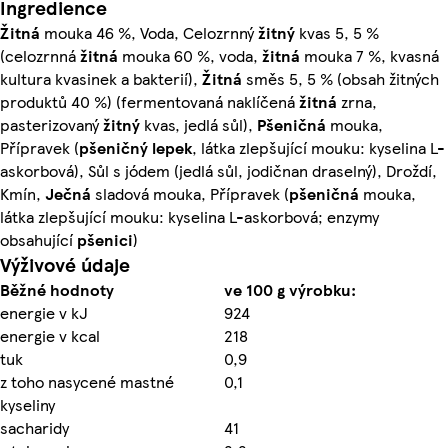
Ingredience
Žitná
mouka 46 %, Voda, Celozrnný
žitný
kvas 5, 5 %
(celozrnná
žitná
mouka 60 %, voda,
žitná
mouka 7 %, kvasná
kultura kvasinek a bakterií),
Žitná
směs 5, 5 % (obsah žitných
produktů 40 %) (fermentovaná naklíčená
žitná
zrna,
pasterizovaný
žitný
kvas, jedlá sůl),
Pšeničná
mouka,
Přípravek (
pšeničný lepek
, látka zlepšující mouku: kyselina L-
askorbová), Sůl s jódem (jedlá sůl, jodičnan draselný), Droždí,
Kmín,
Ječná
sladová mouka, Přípravek (
pšeničná
mouka,
látka zlepšující mouku: kyselina L-askorbová; enzymy
obsahující
pšenici
)
Výživové údaje
Běžné hodnoty
ve 100 g výrobku:
energie v kJ
924
energie v kcal
218
tuk
0,9
z toho nasycené mastné
0,1
kyseliny
sacharidy
41