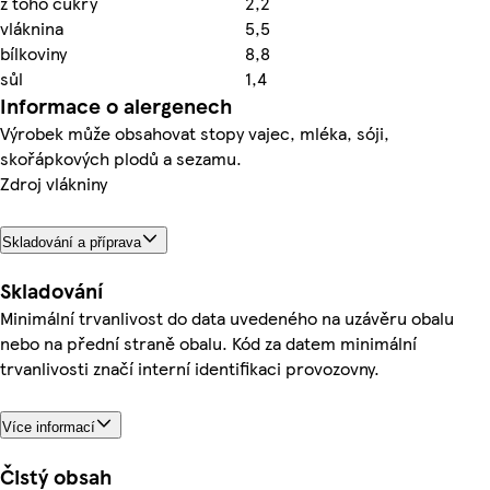
z toho cukry
2,2
vláknina
5,5
bílkoviny
8,8
sůl
1,4
Informace o alergenech
Výrobek může obsahovat stopy vajec, mléka, sóji,
skořápkových plodů a sezamu.
Zdroj vlákniny
Skladování a příprava
Skladování
Minimální trvanlivost do data uvedeného na uzávěru obalu
nebo na přední straně obalu. Kód za datem minimální
trvanlivosti značí interní identifikaci provozovny.
Více informací
Čistý obsah