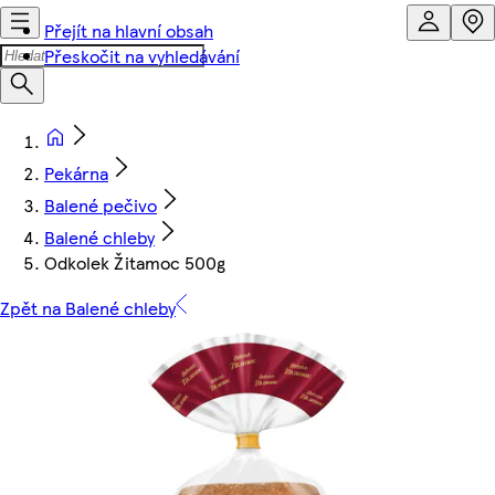
Přejít na hlavní obsah
Přeskočit na vyhledávání
Pekárna
Balené pečivo
Balené chleby
Odkolek Žitamoc 500g
Zpět na Balené chleby