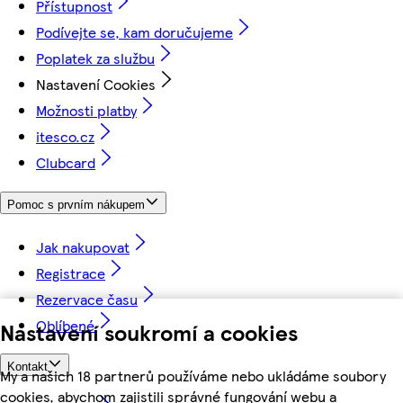
Přístupnost
Podívejte se, kam doručujeme
Poplatek za službu
Nastavení Cookies
Možnosti platby
itesco.cz
Clubcard
Pomoc s prvním nákupem
Jak nakupovat
Registrace
Rezervace času
Oblíbené
Nastavení soukromí a cookies
Kontakt
My a našich 18 partnerů používáme nebo ukládáme soubory
cookies, abychom zajistili správné fungování webu a