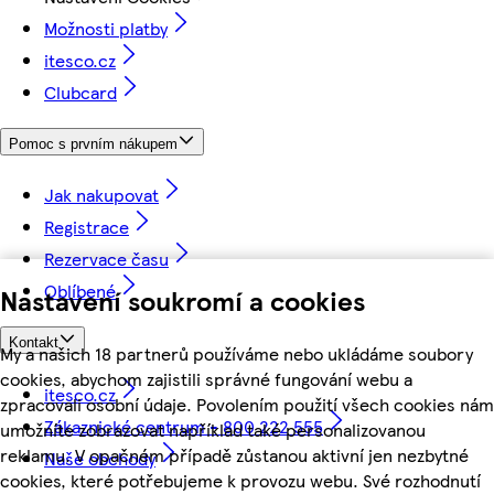
Možnosti platby
itesco.cz
Clubcard
Pomoc s prvním nákupem
Jak nakupovat
Registrace
Rezervace času
Oblíbené
Nastavení soukromí a cookies
Kontakt
My a našich 18 partnerů používáme nebo ukládáme soubory
cookies, abychom zajistili správné fungování webu a
itesco.cz
zpracovali osobní údaje. Povolením použití všech cookies nám
Zákaznické centrum - 800 222 555
umožníte zobrazovat například také personalizovanou
reklamu. V opačném případě zůstanou aktivní jen nezbytné
Naše obchody
cookies, které potřebujeme k provozu webu. Své rozhodnutí